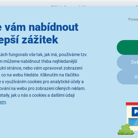
ry
Příslušenství
(2)
 vám nabídnout
epší zážitek
ách fungovalo vše tak, jak má, používáme tzv.
ám můžeme nabídnout třeba nejhledanější
Det
ulní stránce, nebo vám upravovat zobrazení
 co na webu hledáte. Kliknutím na tlačítko
O
 s využíváním cookies pro analytické účely a
ování na webu pro zobrazení cílených reklam.
taily, jak u nás s cookies a dalšími údaji
sem
.