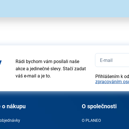
e ilustrativní a technické specifikace se mohou v průběhu času změnit b
y
Rádi bychom vám posílali naše
akce a jedinečné slevy. Stačí zadat
váš e-mail a je to.
Přihlášením k o
zpracováním os
 o nákupu
O společnosti
 objednávky
O PLANEO