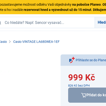
ě pozastavujeme možnost odběru Vaší objednávky
na pobočce Planeo
.
Ob
te si ho i nadále
rezervovat hned a vyzvednout už do 15 minut
.
Děkuje
Hled
Casio
Casio VINTAGE LA680WEA-1EF
Přihlaste se do Plan
999 Kč
826 Kč bez DPH
Přidat do k