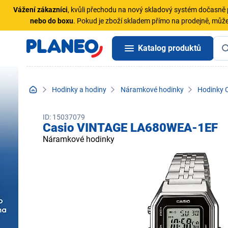
Vážení zákazníci
, kvůli přechodu na nový skladový systém dočasn
nebo do boxu
. Pokud je zboží skladem přímo na prodejně, může
Katalog produktů
Hodinky a hodiny
Náramkové hodinky
Hodinky 
ID: 15037079
Casio VINTAGE LA680WEA-1EF
Náramkové hodinky