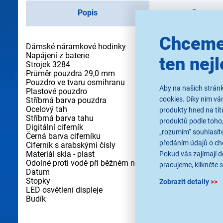
Popis
Paramet
Chceme
Dámské náramkové hodinky
Napájení z baterie
ten nejl
Strojek 3284
Průměr pouzdra 29,0 mm
Pouzdro ve tvaru osmihranu
Aby na našich stránk
Plastové pouzdro
cookies. Díky nim v
Stříbrná barva pouzdra
Ocelový tah
produkty hned na tit
Stříbrná barva tahu
produktů podle toho,
Digitální ciferník
„rozumím“ souhlasíte
Černá barva ciferníku
předáním údajů o ch
Ciferník s arabskými čísly
Materiál skla - plast
Pokud vás zajímají de
Odolné proti vodě při běžném nošení
pracujeme, klikněte
Datum
Stopky
Zobrazit detaily
>>
LED osvětlení displeje
Budík