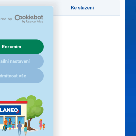
Recenze
Ke stažení
Rozumím
ailní nastavení
dmítnout vše