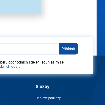
ez předchozího upozornění.
Přihlásit
dběru obchodních sdělení souhlasím se
obních údajů
Služby
Dárkové poukazy