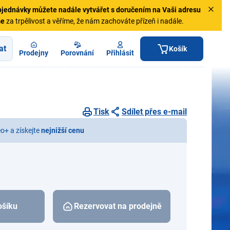
jednávky
můžete nadále vytvářet s doručením na Vaši adresu
me
za trpělivost a věříme, že nám zachováte přízeň i nadále.
at
Košík
Prodejny
Porovnání
Přihlásit
Tisk
Sdílet přes e-mail
eo+ a získejte
nejnižší cenu
ošíku
Rezervovat na prodejně