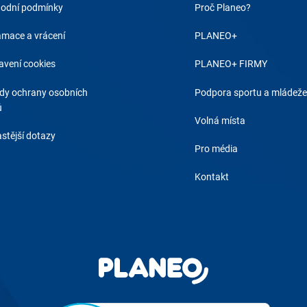
odní podmínky
Proč Planeo?
amace a vrácení
PLANEO+
avení cookies
PLANEO+ FIRMY
dy ochrany osobních
Podpora sportu a mládeže
ů
Volná místa
stější dotazy
Pro média
Kontakt