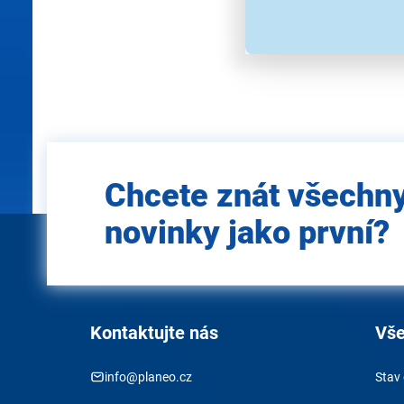
Použité obrázky jsou pouz
Zadejte
Chcete znát všechn
e-mail
novinky jako první?
Kontaktujte nás
Vše
info@planeo.cz
Stav