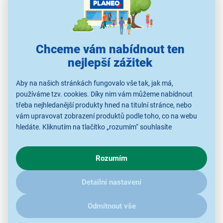
přesného času)
safírové sklo s antireflexní úpravou
kombinace analogového a digitálního zobrazení
zobrazení času ve 2 městech současně
Chceme vám nabídnout ten
světový čas (29 časových pásem)
nejlepší zážitek
voděodolnost 5 barů
Aby na našich stránkách fungovalo vše tak, jak má,
používáme tzv. cookies. Díky nim vám můžeme nabídnout
třeba nejhledanější produkty hned na titulní stránce, nebo
vám upravovat zobrazení produktů podle toho, co na webu
hledáte. Kliknutím na tlačítko „rozumím“ souhlasíte
s využíváním cookies pro analytické účely a předáním údajů o
chování na webu pro zobrazení cílených reklam. Pokud vás
Rozumím
zajímají detaily, jak u nás s cookies a dalšími údaji pracujeme,
klikněte
sem
.
Detailní nastavení
Safírové sklo s antireflexní úpravou
Odmítnout vše