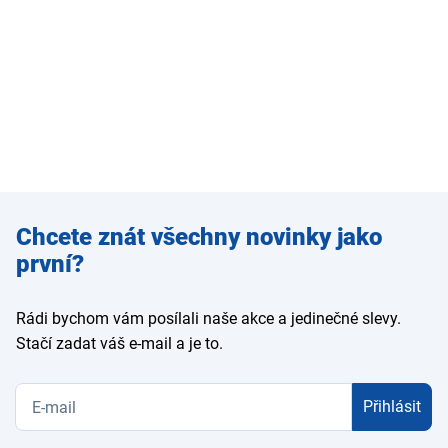
Zadejte
Chcete znát všechny novinky jako
e-mail
první?
Rádi bychom vám posílali naše akce a jedinečné slevy.
Stačí zadat váš e-mail a je to.
Přihlásit