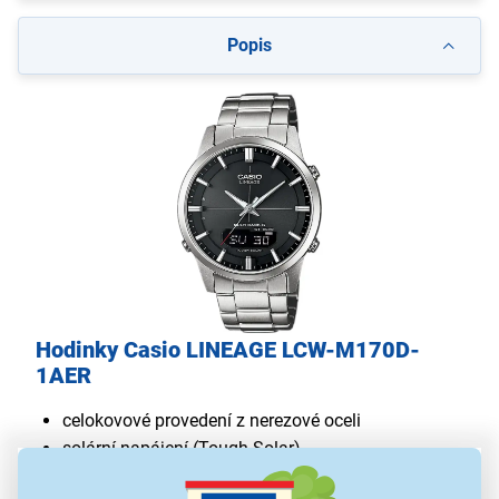
Popis
Hodinky Casio LINEAGE LCW-M170D-
1AER
celokovové provedení z nerezové oceli
solární napájení (Tough Solar)
rádiová synchronizace času (příjem signálu