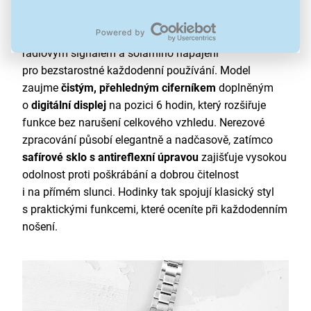
Hodinky Casio LINEAGE
LCW-M170D-1AER patří
do řady Lineage, která je typická kombinací
celokovového provedení, přesného času řízeného
rádiovým signálem a solárního napájení
pro bezstarostné každodenní používání. Model
zaujme
čistým, přehledným ciferníkem
doplněným
o
digitální displej
na pozici 6 hodin, který rozšiřuje
funkce bez narušení celkového vzhledu. Nerezové
zpracování působí elegantně a nadčasově, zatímco
safírové sklo s antireflexní úpravou
zajišťuje vysokou
odolnost proti poškrábání a dobrou čitelnost
i na přímém slunci. Hodinky tak spojují klasický styl
s praktickými funkcemi, které oceníte při každodenním
nošení.