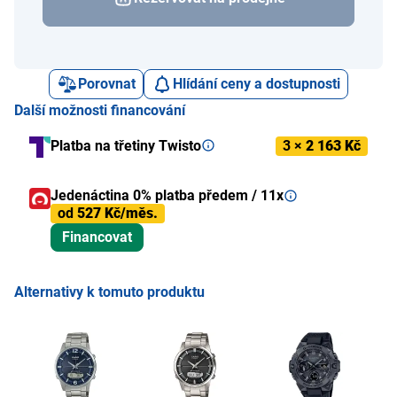
Porovnat
Hlídání ceny a dostupnosti
Další možnosti financování
Platba na třetiny Twisto
3 ×
2 163 Kč
Jedenáctina 0% platba předem / 11x
od
527 Kč/měs.
Financovat
Alternativy k tomuto produktu