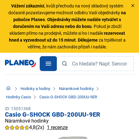
Vážení zákazníci
, kvůli přechodu na nový skladový systém
dočasně pozastavujeme možnost odběru Vaší objednávky
na
pobočce Planeo
.
Objednávky
můžete nadále vytvářet s
doručením na Vaši adresu nebo do boxu
. Pokud je zboží
skladem přímo na prodejně, můžete si ho i nadále
rezervovat
hned a vyzvednout už do 15 minut
.
Děkujeme
za trpělivost a
věříme, že nám zachováte přízeň i nadále.
Hodinky a hodiny
Náramkové hodinky
Hodinky Casio
Casio G-SHOCK GBD-200UU-9ER
ID: 15051368
Casio G-SHOCK GBD-200UU-9ER
Náramkové hodinky
4,8
(2x)
1 recenze