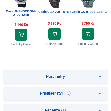
Casio G-SHOCK GM-
Casio GBD-200-1A1ER
Casio GA-010CE-2AER
Cas
2100-1AER
3 890 Kč
3 790 Kč
5 190 Kč
Hodinky Casio
Hodinky Casio
Hodinky Casio
Parametry
Příslušenství
(13)
Recenze
(1)