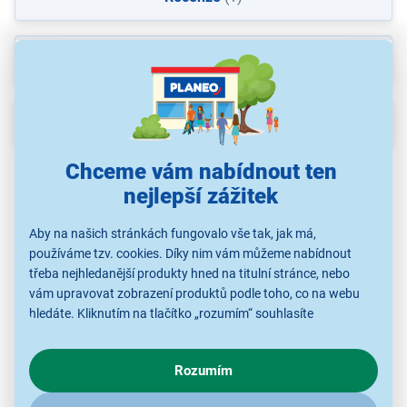
Ke stažení
Popis
Chceme vám nabídnout ten
nejlepší zážitek
Aby na našich stránkách fungovalo vše tak, jak má,
používáme tzv. cookies. Díky nim vám můžeme nabídnout
třeba nejhledanější produkty hned na titulní stránce, nebo
vám upravovat zobrazení produktů podle toho, co na webu
hledáte. Kliknutím na tlačítko „rozumím“ souhlasíte
s využíváním cookies pro analytické účely a předáním údajů o
chování na webu pro zobrazení cílených reklam. Pokud vás
Pánské náramkové hodinky Casio GBD-
Rozumím
zajímají detaily, jak u nás s cookies a dalšími údaji pracujeme,
200UU-9ER G-SHOCK
klikněte
sem
.