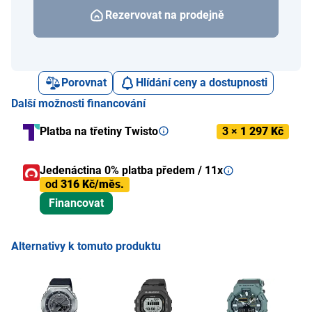
Rezervovat na prodejně
Porovnat
Hlídání ceny a dostupnosti
Další možnosti financování
Platba na třetiny Twisto
3 ×
1 297 Kč
Jedenáctina 0% platba předem / 11x
od
316 Kč/měs.
Financovat
Alternativy k tomuto produktu