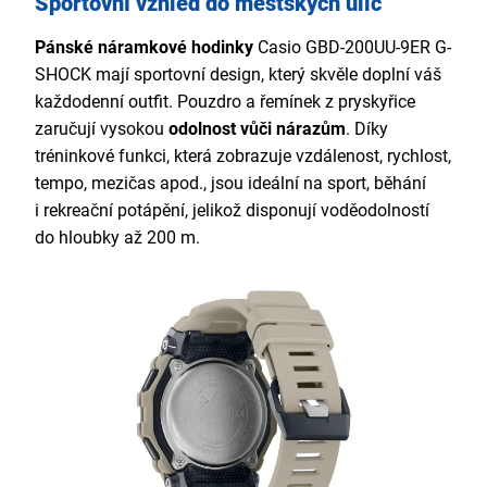
Sportovní vzhled do městských ulic
Pánské náramkové hodinky
Casio GBD-200UU-9ER G-
SHOCK mají sportovní design, který skvěle doplní váš
každodenní outfit. Pouzdro a řemínek z pryskyřice
zaručují vysokou
odolnost vůči nárazům
. Díky
tréninkové funkci, která zobrazuje vzdálenost, rychlost,
tempo, mezičas apod., jsou ideální na sport, běhání
i rekreační potápění, jelikož disponují voděodolností
do hloubky až 200 m.