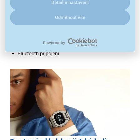
Detailní nastavení
pouzdro z pryskyřice
napájení z baterie
Odmítnout vše
strojek 3506
odolné proti nárazům a vodě
stopky, krokoměr, 4 budíky
LED osvětlení displeje
Bluetooth připojení