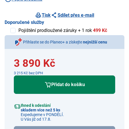
Tisk
Sdílet přes e-mail
Doporučené služby
Pojištění prodloužené záruky + 1 rok
499 Kč
Přihlaste se do Planeo+ a získejte
nejnižší cenu
3 890 Kč
3 215 Kč bez DPH
Přidat do košíku
Ihned k odeslání
skladem více než 5 ks
Expedujeme v PONDĚLÍ.
U Vás již od 17.8.