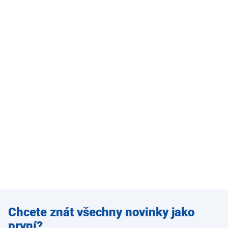
Zadejte
Chcete znát všechny novinky jako
e-mail
první?