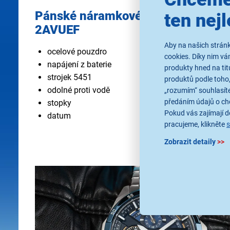
Pánské náramkové hodinky Casio
ten nejl
2AVUEF
Aby na našich stránk
ocelové pouzdro
cookies. Díky nim v
napájení z baterie
produkty hned na tit
strojek 5451
produktů podle toho,
odolné proti vodě
„rozumím“ souhlasíte
předáním údajů o ch
stopky
Pokud vás zajímají de
datum
pracujeme, klikněte
Zobrazit detaily
>>