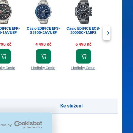
DIFICE EFR-
Casio EDIFICE EFS-
Casio EDIFICE ECB-
Casio EDIFICE 
B-1AVUEF
S510D-2AVUEF
2000DC-1AEFS
950DB-2AE
790 Kč
4 490 Kč
6 490 Kč
4 990 Kč
nky Casio
Hodinky Casio
Hodinky Casio
Hodinky Cas
Ke stažení