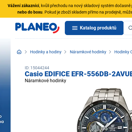
Vážení zákazníci
, kvůli přechodu na nový skladový systém dočasn
nebo do boxu
. Pokud je zboží skladem přímo na prodejně, může
Katalog produktů
Hodinky a hodiny
Náramkové hodinky
Hodinky 
ID: 15044244
Casio EDIFICE EFR-556DB-2AVU
Náramkové hodinky