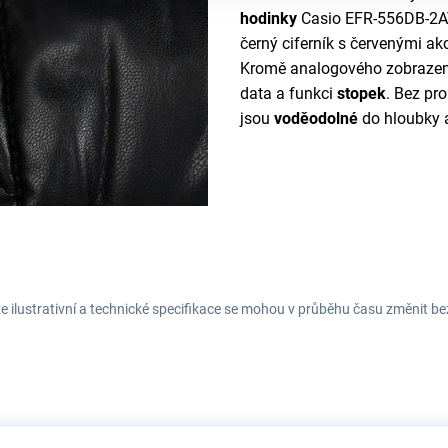
hodinky
Casio EFR-556DB-2AV
černý ciferník s červenými a
Kromě analogového zobrazen
data a funkci
stopek
. Bez pro
jsou
voděodolné
do hloubky 
e ilustrativní a technické specifikace se mohou v průběhu času změnit b