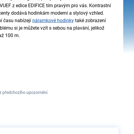
UEF z edice EDIFICE tím pravým pro vás. Kontrastní
kcenty dodává hodinkám moderní a stylový vzhled.
í času nabízejí
náramkové hodinky
také zobrazení
blému si je můžete vzít s sebou na plavání, jelikož
až 100 m.
ez předchozího upozornění.