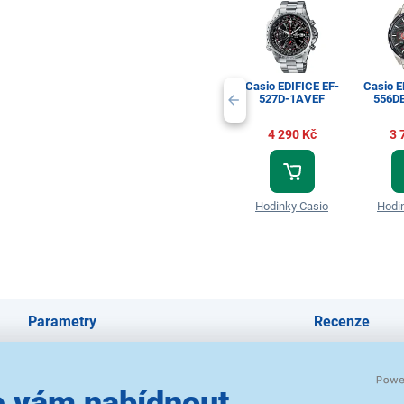
Casio EDIFICE EF-
Casio E
527D-1AVEF
556D
4 290 Kč
3 
Hodinky Casio
Hodi
Parametry
Recenze
 vám nabídnout