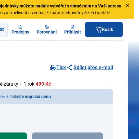
jednávky
můžete nadále vytvářet s doručením na Vaši adresu
me
za trpělivost a věříme, že nám zachováte přízeň i nadále.
at
Košík
Prodejny
Porovnání
Přihlásit
Tisk
Sdílet přes e-mail
é záruky + 1 rok
499 Kč
eo+ a získejte
nejnižší cenu