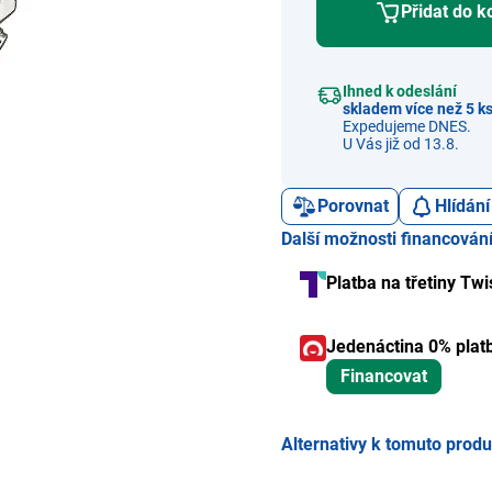
Přidat do k
Ihned k odeslání
skladem více než 5 k
Expedujeme DNES.
U Vás již od 13.8.
Porovnat
Hlídání
Další možnosti financován
Platba na třetiny Twi
Jedenáctina 0% plat
Financovat
Alternativy k tomuto prod