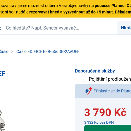
ě pozastavujeme možnost odběru Vaší objednávky
na pobočce Planeo
.
Ob
te si ho i nadále
rezervovat hned a vyzvednout už do 15 minut
.
Děkuje
Hled
Casio
Casio EDIFICE EFR-556DB-2AVUEF
Doporučené služby
EF
Pojištění prodloužen
Přihlaste se do Plan
3 790 Kč
3 132 Kč bez DPH