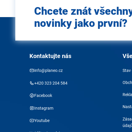
Zadejte
Chcete znát všechn
e-mail
novinky jako první?
Kontaktujte nás
Vše
info@planeo.cz
Stav
Obch
+420 323 204 584
Rekl
Facebook
Nast
Instagram
Zása
Youtube
údaj