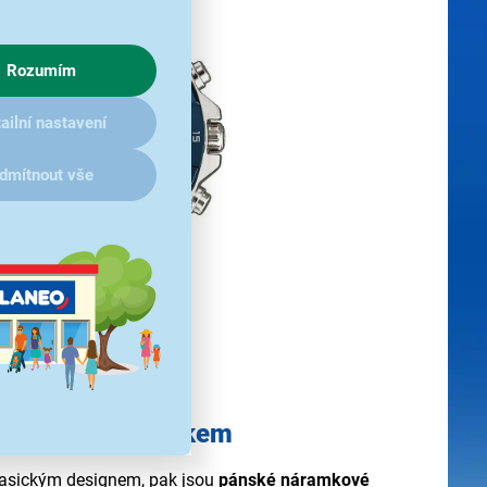
Rozumím
ailní nastavení
dmítnout vše
výrazným ciferníkem
klasickým designem, pak jsou
pánské náramkové