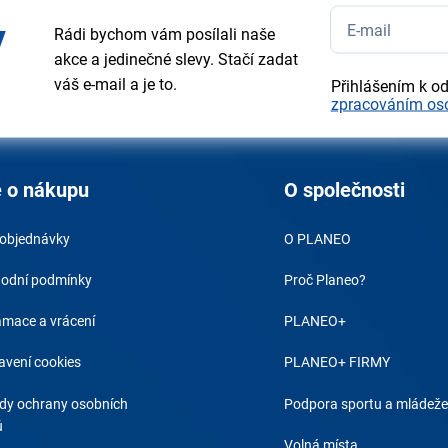
y
Rádi bychom vám posílali naše
akce a jedinečné slevy. Stačí zadat
váš e-mail a je to.
Přihlášením k o
zpracováním os
 o nákupu
O společnosti
 objednávky
O PLANEO
odní podmínky
Proč Planeo?
amace a vrácení
PLANEO+
avení cookies
PLANEO+ FIRMY
dy ochrany osobních
Podpora sportu a mládeže
ů
Volná místa