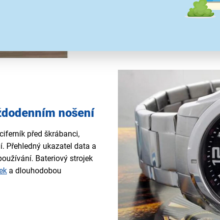
i volnočasový outfit.
každodenním nošení
ciferník před škrábanci,
í. Přehledný ukazatel data a
oužívání. Bateriový strojek
ek
a dlouhodobou