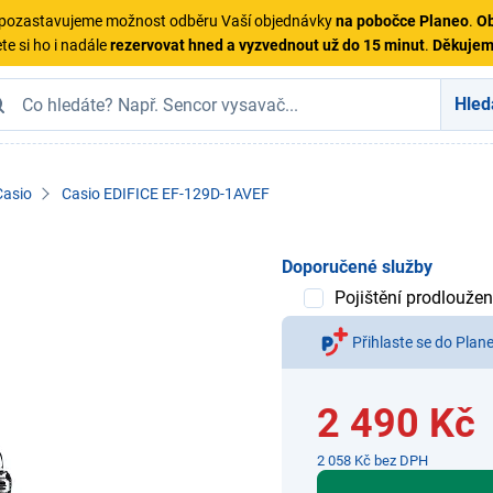
ě pozastavujeme možnost odběru Vaší objednávky
na pobočce Planeo
.
Ob
te si ho i nadále
rezervovat hned a vyzvednout už do 15 minut
.
Děkuje
Hled
Casio
Casio EDIFICE EF-129D-1AVEF
Doporučené služby
Pojištění prodloužen
Přihlaste se do Plan
2 490 Kč
2 058 Kč bez DPH