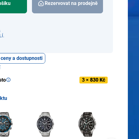
ošíku
Rezervovat na prodejně
s
Í.
 ceny a dostupnosti
í
sto
3 ×
830 Kč
uktu