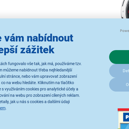
 vám nabídnout
epší zážitek
ách fungovalo vše tak, jak má, používáme tzv.
ám můžeme nabídnout třeba nejhledanější
Det
ulní stránce, nebo vám upravovat zobrazení
 co na webu hledáte. Kliknutím na tlačítko
O
 s využíváním cookies pro analytické účely a
Elegantní pánské h
ování na webu pro zobrazení cílených reklam.
taily, jak u nás s cookies a dalšími údaji
Pánské náramkové hodinky
sem
.
nadčasový design, eleganci a
indexy vytváří perfektní kont
průměru pouzdra 45 mm se hod