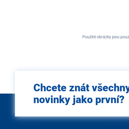
Použité obrázky jsou pouz
Zadejte
Chcete znát všechn
e-mail
novinky jako první?