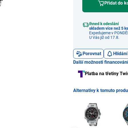
Přidat do k
Ihned k odeslání
skladem více než 5 k
Expedujeme v PONDĚL
U Vás již od 17.8.
Porovnat
Hlídání
Další možnosti financován
Platba na třetiny Twi
Alternativy k tomuto prod