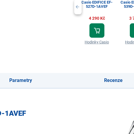
Casio EDIFICE EF-
Casio E
527D-1AVEF
539D
4 290 Kč
3 
Hodinky Casio
Hodi
Parametry
Recenze
D-1AVEF