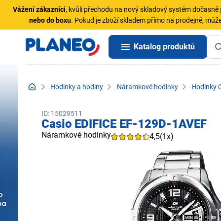
Vážení zákazníci
, kvůli přechodu na nový skladový systém dočasn
nebo do boxu
. Pokud je zboží skladem přímo na prodejně, může
Katalog produktů
Hodinky a hodiny
Náramkové hodinky
Hodinky 
ID: 15029511
Casio EDIFICE EF-129D-1AVEF
Náramkové hodinky
4,5
(1x)