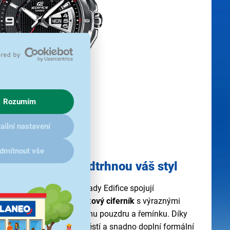
Rozumím
ailní nastavení
dmítnout vše
odinky, které podtrhnou váš styl
Casio EF-129D-1AVEF z řady Edifice spojují
 praktičnost. Černý
ručičkový ciferník
s výraznými
rast k ocelovému stříbrnému pouzdru a řemínku. Díky
inky hodí na větší zápěstí a snadno doplní formální