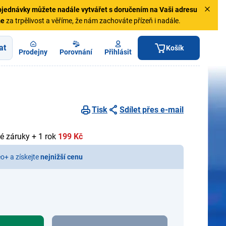
jednávky
můžete nadále vytvářet s doručením na Vaši adresu
me
za trpělivost a věříme, že nám zachováte přízeň i nadále.
at
Košík
Prodejny
Porovnání
Přihlásit
Tisk
Sdílet přes e-mail
é záruky + 1 rok
199 Kč
eo+ a získejte
nejnižší cenu