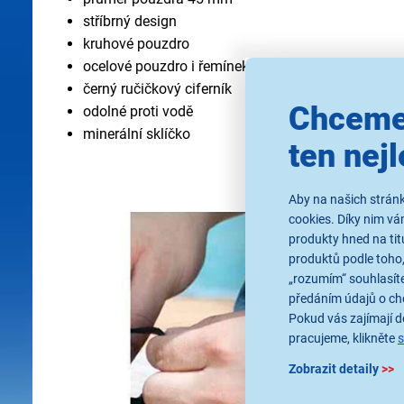
stříbrný design
kruhové pouzdro
ocelové pouzdro i řemínek
černý ručičkový ciferník
Chceme
odolné proti vodě
minerální sklíčko
ten nejl
Aby na našich stránk
cookies. Díky nim v
produkty hned na tit
produktů podle toho,
„rozumím“ souhlasíte
předáním údajů o ch
Pokud vás zajímají de
pracujeme, klikněte
Zobrazit detaily
>>