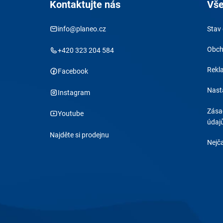
Kontaktujte nás
Vše
info@planeo.cz
Stav
Obch
+420 323 204 584
Rekl
Facebook
Nast
Instagram
Zása
Youtube
údaj
Najděte si prodejnu
Nejča