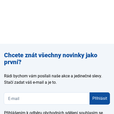
Zadejte
Chcete znát všechny novinky jako
e-mail
první?
Rádi bychom vám posílali naše akce a jedinečné slevy.
Stačí zadat váš e-mail a je to.
Přihlásit
Přihlášením k odběru obchodních sdělení souhlasím se