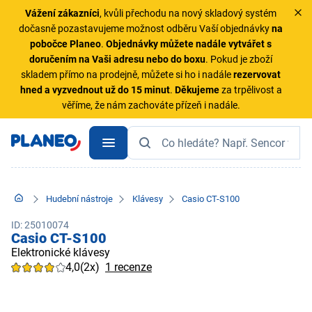
Vážení zákazníci
, kvůli přechodu na nový skladový systém
dočasně pozastavujeme možnost odběru Vaší objednávky
na
pobočce Planeo
.
Objednávky
můžete nadále vytvářet s
doručením na Vaši adresu nebo do boxu
. Pokud je zboží
skladem přímo na prodejně, můžete si ho i nadále
rezervovat
hned a vyzvednout už do 15 minut
.
Děkujeme
za trpělivost a
věříme, že nám zachováte přízeň i nadále.
Hudební nástroje
Klávesy
Casio CT-S100
ID: 25010074
Casio CT-S100
Elektronické klávesy
4,0
(2x)
1 recenze