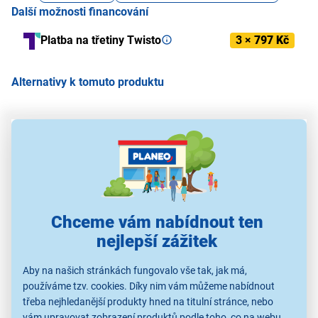
Další možnosti financování
Platba na třetiny Twisto
3 ×
797 Kč
Alternativy k tomuto produktu
Casio CT-S200WE
Casio CT-S300
Casio CT-S200RD
3 290 Kč
4 199 Kč
3 290 Kč
Chceme vám nabídnout ten
nejlepší zážitek
Klávesy
Klávesy
Klávesy
Aby na našich stránkách fungovalo vše tak, jak má,
používáme tzv. cookies. Díky nim vám můžeme nabídnout
třeba nejhledanější produkty hned na titulní stránce, nebo
vám upravovat zobrazení produktů podle toho, co na webu