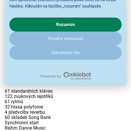
hledáte. Kliknutím na tlačítko „rozumím“ souhlasíte
s využíváním cookies pro analytické účely a předáním údajů o
Parametry
chování na webu pro zobrazení cílených reklam. Pokud vás
Rozumím
zajímají detaily, jak u nás s cookies a dalšími údaji pracujeme,
klikněte
sem
.
Recenze
(1)
Detailní nastavení
Odmítnout vše
Ke stažení
Popis
61 standardních kláves
122 zvukových rejstříků
61 rytmů
32 hlasá polyfonie
4 předvolby reverbu
60 skladeb Song Bank
Synchronní start
Režim Dance Music