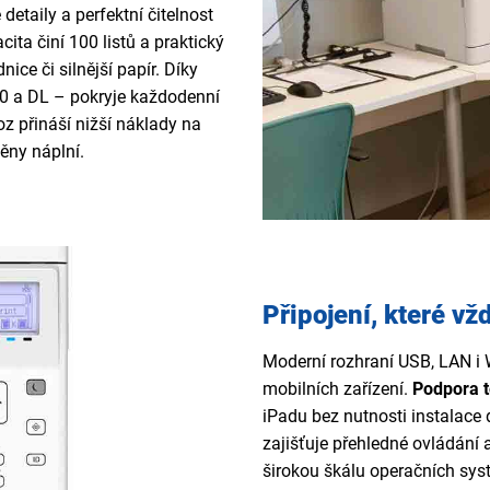
detaily a perfektní čitelnost
ita činí 100 listů a praktický
ice či silnější papír. Díky
 a DL – pokryje každodenní
oz přináší nižší náklady na
ěny náplní.
Připojení, které vž
Moderní rozhraní USB, LAN i W
mobilních zařízení.
Podpora t
iPadu bez nutnosti instalac
zajišťuje přehledné ovládání 
širokou škálu operačních sy