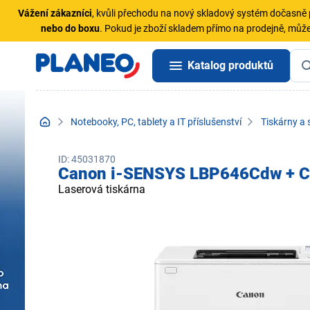
Vážení zákazníci
, kvůli přechodu na nový skladový systém dočasn
nebo do boxu
. Pokud je zboží skladem přímo na prodejně, může
Katalog produktů
Notebooky, PC, tablety a IT příslušenství
Tiskárny a 
ID: 45031870
Canon i-SENSYS LBP646Cdw + C
Laserová tiskárna