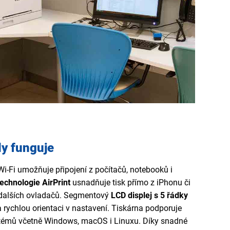
dy funguje
i-Fi umožňuje připojení z počítačů, notebooků i
echnologie AirPrint
usnadňuje tisk přímo z iPhonu či
e dalších ovladačů. Segmentový
LCD displej s 5 řádky
a rychlou orientaci v nastavení. Tiskárna podporuje
stémů včetně Windows, macOS i Linuxu. Díky snadné