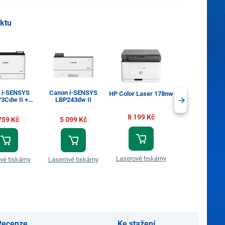
uktu
 i-SENSYS
Canon i-SENSYS
Canon i-SEN
HP Color Laser 178nw
3Cdw II +
LBP243dw II
LBP647Cdw
ack 750 Kč
Cashback 250
8 199 Kč
759 Kč
5 099 Kč
6 288 Kč
Laserové tiskárny
vé tiskárny
Laserové tiskárny
Laserové tiská
Recenze
Ke stažení