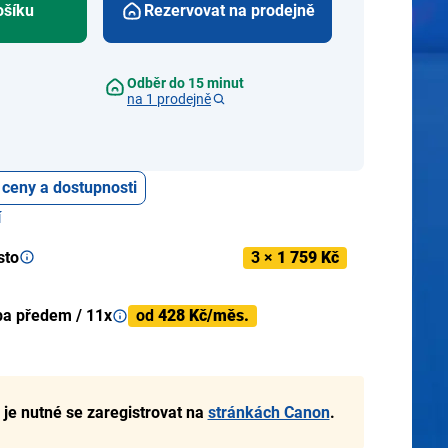
ošíku
Rezervovat na prodejně
Odběr do 15 minut
na 1 prodejně
 ceny a dostupnosti
í
sto
3 ×
1 759 Kč
ba předem / 11x
od
428 Kč/měs.
 je nutné se zaregistrovat na
stránkách Canon
.