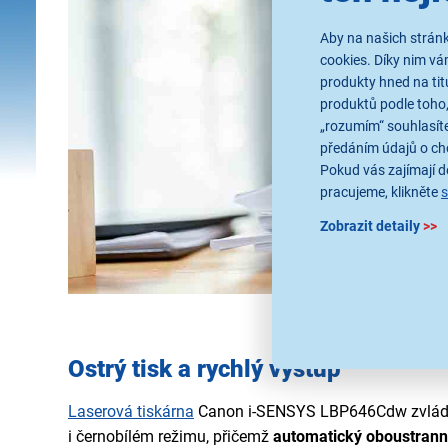
Aby na našich stránk
cookies. Díky nim v
produkty hned na tit
produktů podle toho,
„rozumím“ souhlasíte
předáním údajů o ch
Pokud vás zajímají de
pracujeme, klikněte
Zobrazit detaily
>>
Ostrý tisk a rychlý výstup
Laserová tiskárna
Canon i-SENSYS LBP646Cdw zvlá
i černobílém režimu, přičemž
automatický oboustranný