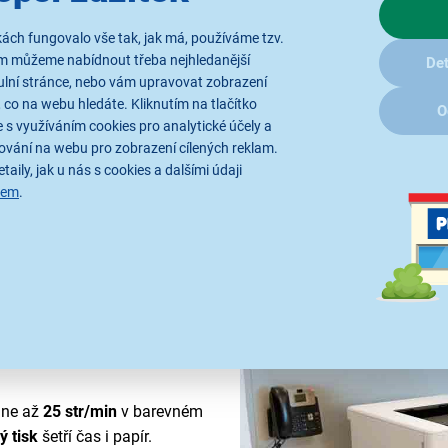
Profesionální výko
ách fungovalo vše tak, jak má, používáme tzv.
ám můžeme nabídnout třeba nejhledanější
Det
Tiskárna
Canon i-SENSYS LBP
ulní stránce, nebo vám upravovat zobrazení
barevný laserový tisk v eleg
 co na webu hledáte. Kliknutím na tlačítko
O
všestranností osloví malé a st
 s využíváním cookies pro analytické účely a
požadují konzistentní výsledk
ování na webu pro zobrazení cílených reklam.
start, první výtisk už za
necel
taily, jak u nás s cookies a dalšími údaji
sem
.
který se můžete každý den sp
vyšší objemy tisku
bez kompro
dne až
25 str/min
v barevném
 tisk
šetří čas i papír.