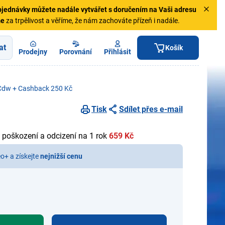
jednávky
můžete nadále vytvářet s doručením na Vaši adresu
me
za trpělivost a věříme, že nám zachováte přízeň i nadále.
at
Košík
Prodejny
Porovnání
Přihlásit
dw + Cashback 250 Kč
Tisk
Sdílet přes e-mail
 poškození a odcizení na 1 rok
659 Kč
eo+ a získejte
nejnižší cenu