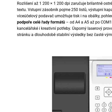
Rozlišení až 1 200 × 1 200 dpi zaručuje brilantně ostré 
textu. Vstupní zásobník pojme 250 listů, výstupní kapac
víceúčelový podavač umožňuje tisk i na obálky, pohledn
podpoře celé řady formátů
– od A4 a A5 až po COM10
kancelářské i kreativní potřeby. Úsporný laserový prov
stránku a dlouhodobě stabilní výsledky bez časté vým