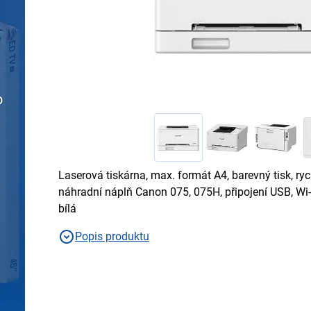
Laserová tiskárna, max. formát A4, barevný tisk, rychlost tisku 25 str/min,
náhradní náplň Canon 075, 075H, připojení USB, Wi-F
bílá
Popis produktu