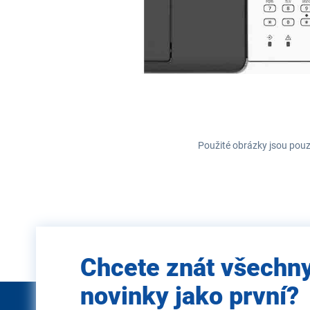
Použité obrázky jsou pouz
Zadejte
Chcete znát všechn
e-mail
novinky jako první?