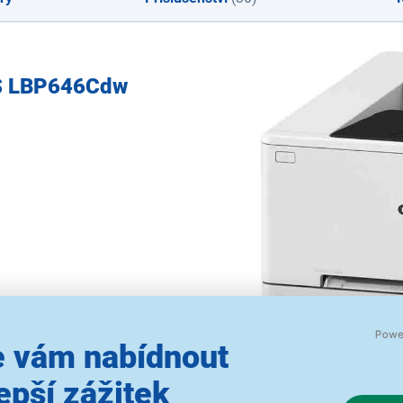
YS LBP646Cdw
 vám nabídnout
epší zážitek