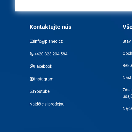
Kontaktujte nás
Vše
info@planeo.cz
Stav
Obch
+420 323 204 584
Rekl
Facebook
Nast
Instagram
Zása
Youtube
údaj
Najděte si prodejnu
Nejča