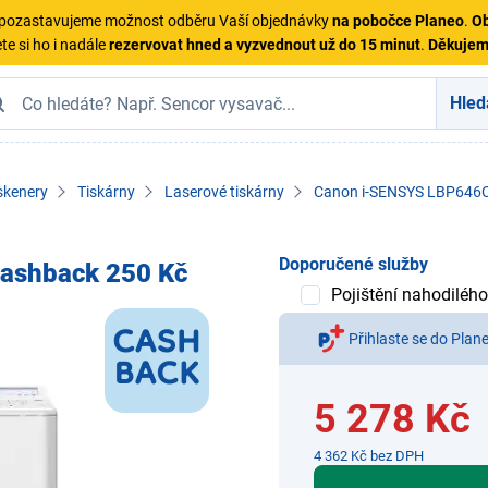
ě pozastavujeme možnost odběru Vaší objednávky
na pobočce Planeo
.
Ob
te si ho i nadále
rezervovat hned a vyzvednout už do 15 minut
.
Děkuje
Hled
skenery
Tiskárny
Laserové tiskárny
Canon i-SENSYS LBP646C
Doporučené služby
ashback 250 Kč
Pojištění nahodilého
Přihlaste se do Plan
5 278 Kč
4 362 Kč bez DPH