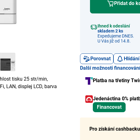
Přidat do k
Ihned k odeslání
skladem 2 ks
Expedujeme DNES.
U Vás již od 14.8.
Porovnat
Hlídání
Další možnosti financován
Platba na třetiny Twi
i, LAN, displej LCD, barva
Jedenáctina 0% plat
Financovat
Pro získání cashbacku