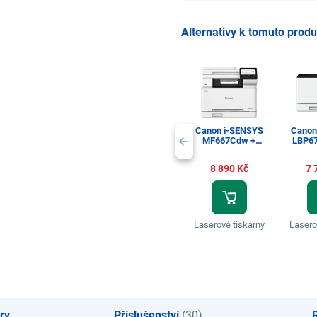
Alternativy k tomuto prod
Canon i-SENSYS
Canon
MF667Cdw +
LBP67
Cashback 500 Kč
Cashb
8 890 Kč
7 
Laserové tiskárny
Lasero
ry
Příslušenství
(30)