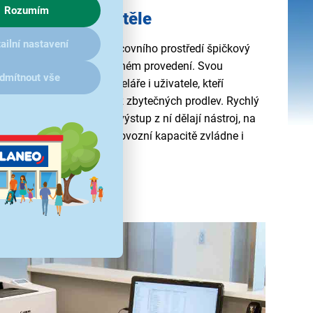
Rozumím
n v kompaktním těle
ailní nastavení
646Cdw přináší do pracovního prostředí špičkový
antním a prostorově úsporném provedení. Svou
dmítnout vše
řední firmy, domácí kanceláře i uživatele, kteří
y a spolehlivý provoz bez zbytečných prodlev. Rychlý
ých 11 s
a čistý, precizní výstup z ní dělají nástroj, na
olehnout. Díky vysoké provozní kapacitě zvládne i
misů v kvalitě.