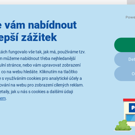
 vám nabídnout
epší zážitek
Efektivita, která s
ách fungovalo vše tak, jak má, používáme tzv.
ám můžeme nabídnout třeba nejhledanější
Det
Pračka s předním plněním
Ca
ulní stránce, nebo vám upravovat zobrazení
domácnosti, které chtějí spoj
 co na webu hledáte. Kliknutím na tlačítko
O
 s využíváním cookies pro analytické účely a
má
kapacitu
7 kg
, což pokry
ování na webu pro zobrazení cílených reklam.
provedení s
hloubkou pouhýc
taily, jak u nás s cookies a dalšími údaji
technických prostorů bez kom
sem
.
zaručuje nízkou spotřebu ene
na provoz.