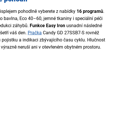
isplejem pohodlně vyberete z nabídky
16 programů
.
o bavlna, Eco 40–60, jemné tkaniny i speciální péči
redukci záhybů.
Funkce Easy Iron
usnadní následné
šetří váš den.
Pračka
Candy GD 27SSB7-S rovněž
u pojistku a indikaci zbývajícího času cyklu. Hlučnost
 výrazně neruší ani v otevřeném obytném prostoru.