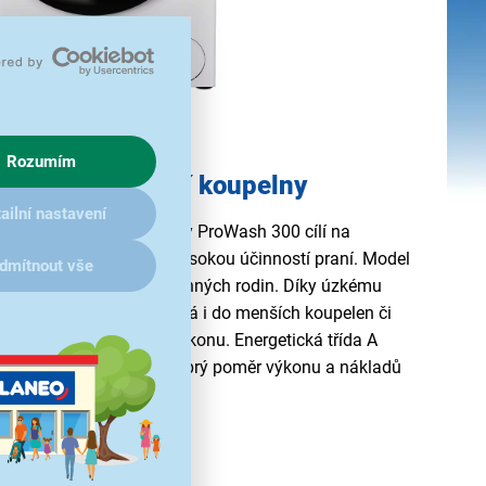
Rozumím
e vejde i do menší koupelny
ailní nastavení
ndy GD 27SSB7-S z řady ProWash 300 cílí na
it kompaktní rozměry s vysokou účinností praní. Model
dmítnout vše
je potřeby dvou až čtyřčlenných rodin. Díky úzkému
h 47 cm
se lehce vměstná i do menších koupelen či
promisů v kapacitě či výkonu. Energetická třída A
rgie a vody a zároveň dobrý poměr výkonu a nákladů