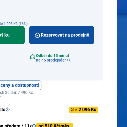
íte 1 203 Kč (16%)
ošíku
Rezervovat na prodejně
Odběr do 15 minut
s
na 45 prodejnách
 ceny a dostupnosti
ch 30 dní: 7 490 Kč
í
sto
3 ×
2 096 Kč
ba předem / 11x
od
510 Kč/měs.