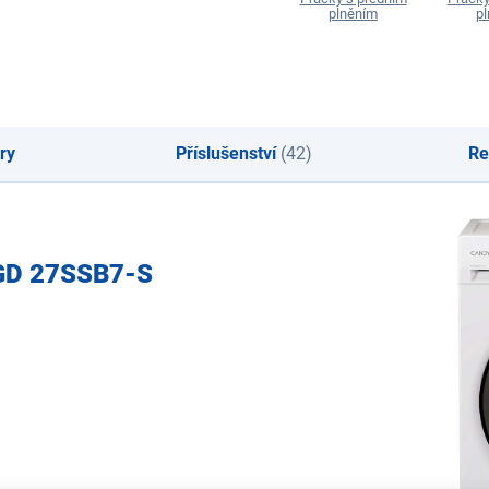
plněním
p
ry
Příslušenství
(42)
Re
 GD 27SSB7-S