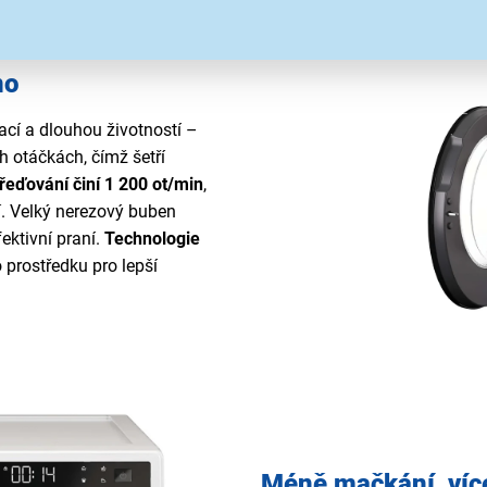
no
ací a dlouhou životností –
h otáčkách, čímž šetří
třeďování činí 1 200 ot/min
,
í. Velký nerezový buben
ektivní praní.
Technologie
 prostředku pro lepší
Méně mačkání, víc