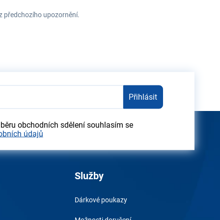
ez předchozího upozornění.
Přihlásit
dběru obchodních sdělení souhlasím se
obních údajů
Služby
Dárkové poukazy