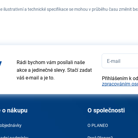
e ilustrativní a technické specifikace se mohou v průběhu času změnit b
y
Rádi bychom vám posílali naše
akce a jedinečné slevy. Stačí zadat
váš e-mail a je to.
Přihlášením k o
zpracováním os
 o nákupu
O společnosti
 objednávky
O PLANEO