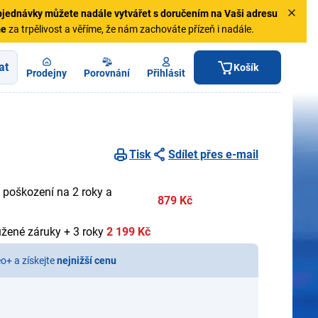
jednávky
můžete nadále vytvářet s doručením na Vaši adresu
me
za trpělivost a věříme, že nám zachováte přízeň i nadále.
at
Košík
Prodejny
Porovnání
Přihlásit
Tisk
Sdílet přes e-mail
 poškození na 2 roky a
879 Kč
užené záruky + 3 roky
2 199 Kč
eo+ a získejte
nejnižší cenu