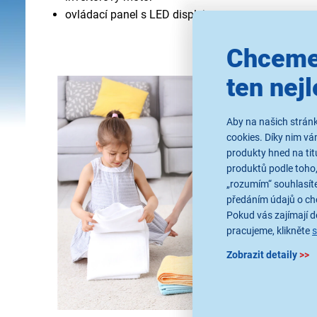
ovládací panel s LED displejem
Chceme
ten nejl
Aby na našich stránk
cookies. Díky nim v
produkty hned na tit
produktů podle toho,
„rozumím“ souhlasíte
předáním údajů o ch
Pokud vás zajímají de
pracujeme, klikněte
Zobrazit detaily
>>