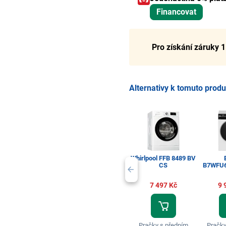
Financovat
Pro získání záruky 1
Alternativy k tomuto prod
Whirlpool FFB 8489 BV
CS
B7WFU
7 497 Kč
9 
Pračky s předním
Pračky