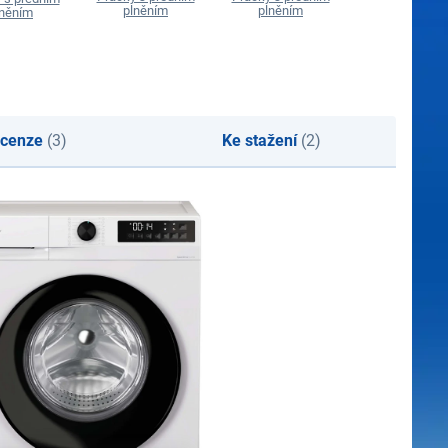
plněním
plněním
plněním
lněním
cenze
(3)
Ke stažení
(2)