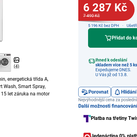
6 287 Kč
7 490 Kč
5 196 Kč bez DPH
Ušetř
Přidat do k
Ihned k odeslání
skladem více než 5 k
(4)
Expedujeme DNES.
U Vás již od 13.8.
n, energetická třída A,
rt Wash, Smart Spray,
Porovnat
Hlídání
 15 let záruka na motor
Nejvýhodnější cena za poslední
Další možnosti financován
Platba na třetiny Twi
Jedenáctina 0% plat