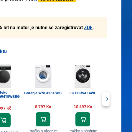
5 let na motor je nutné se zaregistrovat
ZDE
.
uktu
Beko
Gorenje WNGPI61SBS
LG FSR5A14WL
LG FASR3A9
69415WBBG
5 797 Kč
10 497 Kč
12 497 Kč
997 Kč
Pračky s předním
Pračky s předním
Pračky s před
 s předním