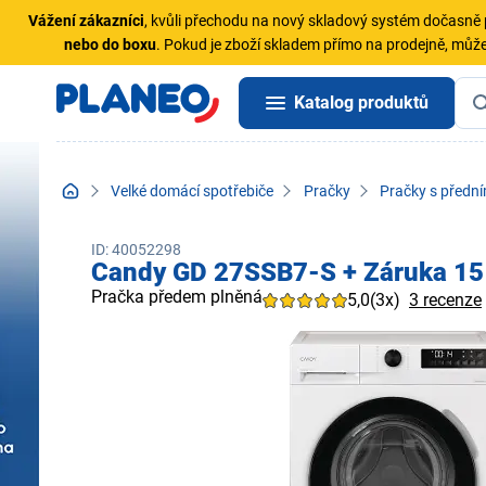
Vážení zákazníci
, kvůli přechodu na nový skladový systém dočasn
nebo do boxu
. Pokud je zboží skladem přímo na prodejně, může
Katalog produktů
Velké domácí spotřebiče
Pračky
Pračky s předn
ID: 40052298
Candy GD 27SSB7-S + Záruka 15 
Pračka předem plněná
5,0
(3x)
3 recenze