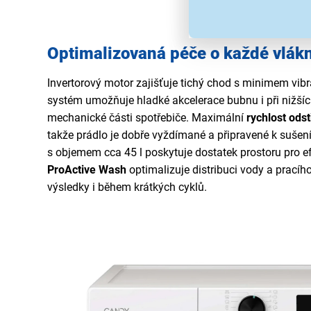
Optimalizovaná péče o každé vlák
Invertorový motor zajišťuje tichý chod s minimem vibr
systém umožňuje hladké akcelerace bubnu i při nižšíc
mechanické části spotřebiče. Maximální
rychlost ods
takže prádlo je dobře vyždímané a připravené k sušen
s objemem cca 45 l poskytuje dostatek prostoru pro ef
ProActive Wash
optimalizuje distribuci vody a pracího
výsledky i během krátkých cyklů.