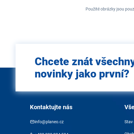
Použité obrázky jsou pouz
Zadejte
Chcete znát všechn
e-mail
novinky jako první?
Kontaktujte nás
Vše
info@planeo.cz
Stav