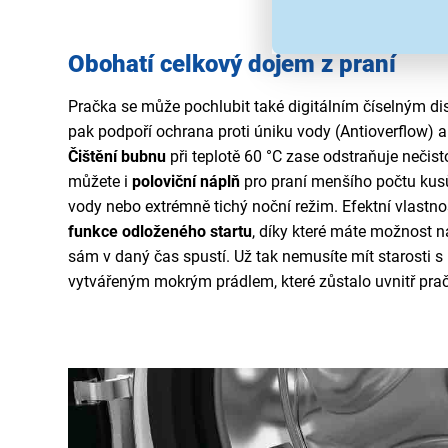
Obohatí celkový dojem z praní
Pračka se může pochlubit také digitálním číselným di
pak podpoří ochrana proti úniku vody (Antioverflow) a
Čištění bubnu
při teplotě 60 °C zase odstraňuje nečisto
můžete i
poloviční náplň
pro praní menšího počtu kusů
vody nebo extrémně tichý noční režim. Efektní vlastn
funkce odloženého startu
, díky které máte možnost na
sám v daný čas spustí. Už tak nemusíte mít starosti
vytvářeným mokrým prádlem, které zůstalo uvnitř pračk