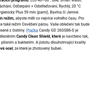
racích programů
: Eco 40–60°, Bílé, Smart Wash,
áchání, Odčerpání + Odstřeďování, Rychlý, 20 °C
ygienický Plus 59 min (parní), Bavlna či Jemné.
n režim,
abyste měli co nejvíce volného času. Pro
e také režim Osvěžení párou. Vaše oblečení tak bude
sené z čistírny.
Pračka
Candy GD 26SSB6-S je
těsněním
Candy Clean Shield, které
je navrženo tak,
 plísním a bakteriím. A jistotu dlouhotrvající kvality
vá ocel
, ze které je zhotovený buben.