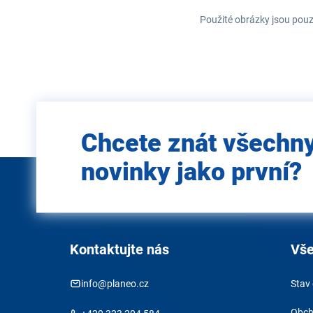
Použité obrázky jsou pouz
Zadejte
Chcete znát všechn
e-mail
novinky jako první?
Kontaktujte nás
Vše
info@planeo.cz
Stav
Obch