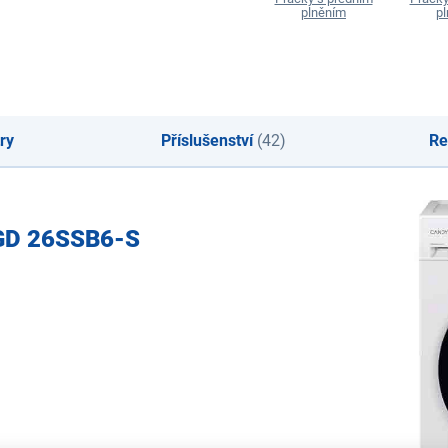
plněním
p
ry
Příslušenství
(42)
Re
 GD 26SSB6-S