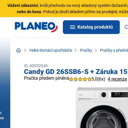
Vážení zákazníci
, kvůli přechodu na nový skladový systém dočasn
nebo do boxu
. Pokud je zboží skladem přímo na prodejně, může
Katalog produktů
Velké domácí spotřebiče
Pračky
Pračky s předn
ID: 40052049
Candy GD 26SSB6-S + Záruka 15 
Pračka předem plněná
5,0
(6x)
4 recenze