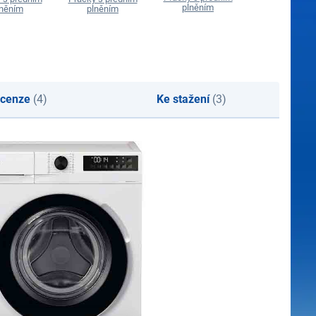
plněním
plněním
lněním
plněním
cenze
(4)
Ke stažení
(3)