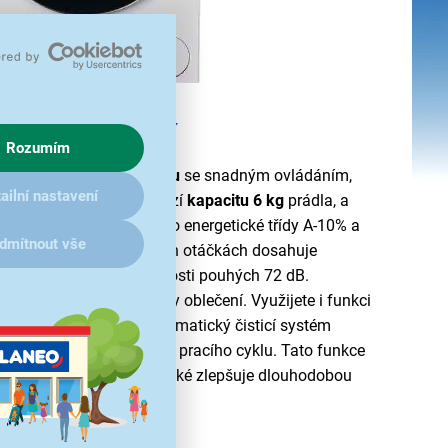
ních technologií
Rozumím
ou
předem plněnou pračku
se snadným ovládáním,
ailní nastavení
6-S ideální řešení. Nabízí
kapacitu 6 kg
prádla, a
ček za minutu. Řadí se do energetické třídy A-10% a
dmítnout vše
dstřeďování. V nejvyšších otáčkách dosahuje
dlouhou životností hlučnosti pouhých 72 dB.
zachová déle jasné barvy oblečení. Využijete i funkci
ní a Snadné žehlení. Automatický čisticí systém
ktivuje na konci každého pracího cyklu. Tato funkce
 praní vašeho prádla, ale také zlepšuje dlouhodobou