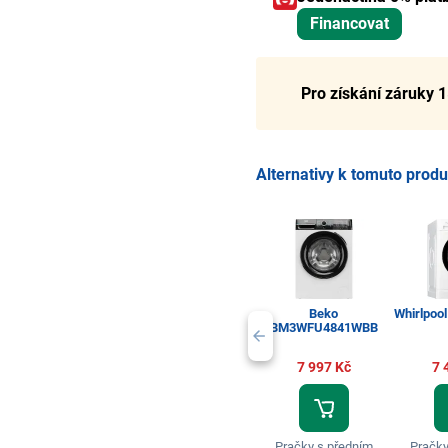
Financovat
Pro získání záruky 1
Alternativy k tomuto prod
Beko
Whirlpoo
BM3WFU4841WBB
7 997 Kč
7 
Pračky s předním
Pračky