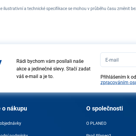
e ilustrativní a technické specifikace se mohou v průběhu času změnit b
y
Rádi bychom vám posílali naše
akce a jedinečné slevy. Stačí zadat
váš e-mail a je to.
Přihlášením k o
zpracováním os
 o nákupu
O společnosti
 objednávky
O PLANEO
odní podmínky
Proč Planeo?