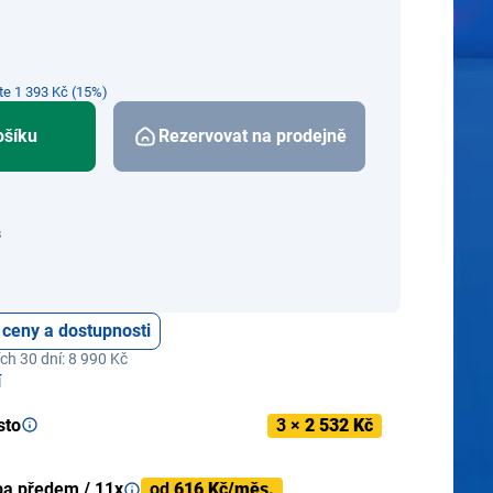
íte 1 393 Kč (15%)
ošíku
Rezervovat na prodejně
s
 ceny a dostupnosti
ch 30 dní: 8 990 Kč
í
sto
3 ×
2 532 Kč
ba předem / 11x
od
616 Kč/měs.