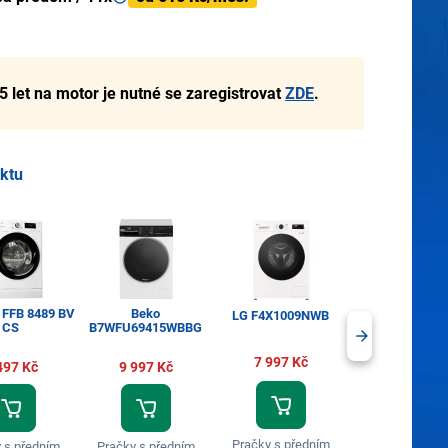
5 let na motor je nutné se zaregistrovat
ZDE
.
uktu
l FFB 8489 BV
Beko
LG F4X1009NWB
LG FSR5A14
CS
B7WFU69415WBBG
7 997 Kč
10 497 Kč
497 Kč
9 997 Kč
Pračky s předním
Pračky s před
 s předním
Pračky s předním