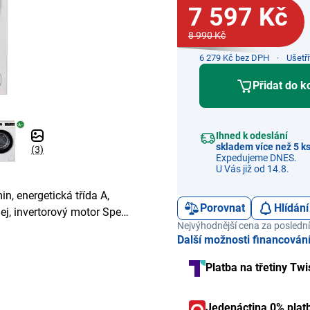
7 597 Kč
8 990 Kč
6 279 Kč bez DPH
Ušetř
Přidat do k
Ihned k odeslání
skladem více než 5 k
(3)
Expedujeme DNES.
U Vás již od 14.8.
n, energetická třída A,
Porovnat
Hlídání
lej, invertorový motor Speed
Nejvýhodnější cena za poslední
otor
Další možnosti financován
Platba na třetiny Twi
Jedenáctina 0% plat