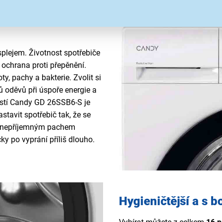
splejem. Životnost spotřebiče
 ochrana proti přepěnění.
ty, pachy a bakterie. Zvolit si
 oděvů při úspoře energie a
ostí Candy GD 26SSB6-S je
stavit spotřebič tak, že se
 s nepříjemným pachem
y po vyprání příliš dlouho.
Hygieničtější a s 