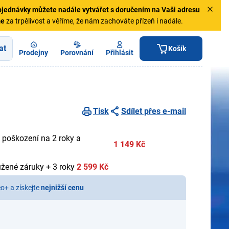
jednávky
můžete nadále vytvářet s doručením na Vaši adresu
me
za trpělivost a věříme, že nám zachováte přízeň i nadále.
at
Košík
Prodejny
Porovnání
Přihlásit
Tisk
Sdílet přes e-mail
 poškození na 2 roky a
1 149 Kč
užené záruky + 3 roky
2 599 Kč
eo+ a získejte
nejnižší cenu