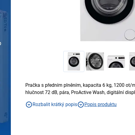
Pračka s předním plněním, kapacita 6 kg, 1200 ot/mi
hlučnost 72 dB, pára, ProActive Wash, digitální disp
Drive, Smart Spray, Clean Shield, 15 let záruka na m
Rozbalit krátký popis
Popis produktu