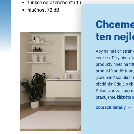
funkce odloženého startu
hlučnost 72 dB
Chceme
ten nejl
Aby na našich stránk
cookies. Díky nim v
produkty hned na tit
produktů podle toho,
„rozumím“ souhlasíte
předáním údajů o ch
Pokud vás zajímají de
pracujeme, klikněte
Zobrazit detaily
>>