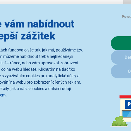
 vám nabídnout
epší zážitek
Se spoustou moder
ách fungovalo vše tak, jak má, používáme tzv.
Pokud hledáte efektivní úzk
ám můžeme nabídnout třeba nejhledanější
Det
bude pro vás Candy GD 26SSB
ulní stránce, nebo vám upravovat zobrazení
dokáže vyvinout až 1 200 otá
 co na webu hledáte. Kliknutím na tlačítko
O
rušit vás nebude ani během o
 s využíváním cookies pro analytické účely a
výkonný invertorový motor s 
ování na webu pro zobrazení cílených reklam.
Technologie ProActive Wash
taily, jak u nás s cookies a dalšími údaji
Intenzivní praní, Extra máchá
sem
.
Candy Smart Spray
se zase a
zajišťuje nejen hygieničtější
životnost pračky.