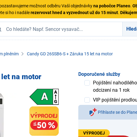
ě pozastavujeme možnost odběru Vaší objednávky
na pobočce Planeo
.
Ob
te si ho i nadále
rezervovat hned a vyzvednout už do 15 minut
.
Děkuje
Hled
ím plněním
Candy GD 26SSB6-S + Záruka 15 let na motor
Doporučené služby
let na motor
Pojištění nahodilého
odcizení na 1 rok
VIP pojištění prodlo
Přihlaste se do Plan
VÝPRODEJ