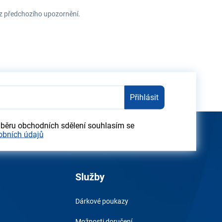
ez předchozího upozornění.
Přihlásit
dběru obchodních sdělení souhlasím se
obních údajů
Služby
Dárkové poukazy
Možnosti doručení