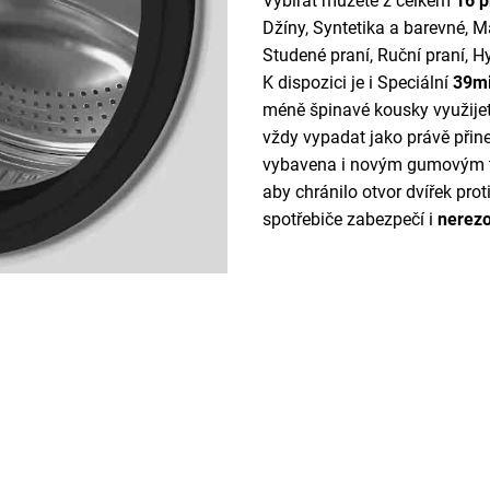
Vybírat můžete z celkem
16 p
Džíny, Syntetika a barevné, M
Studené praní, Ruční praní, H
K dispozici je i Speciální
39mi
méně špinavé kousky využijet
vždy vypadat jako právě přine
vybavena i novým gumovým 
aby chránilo otvor dvířek proti
spotřebiče zabezpečí i
nerezo