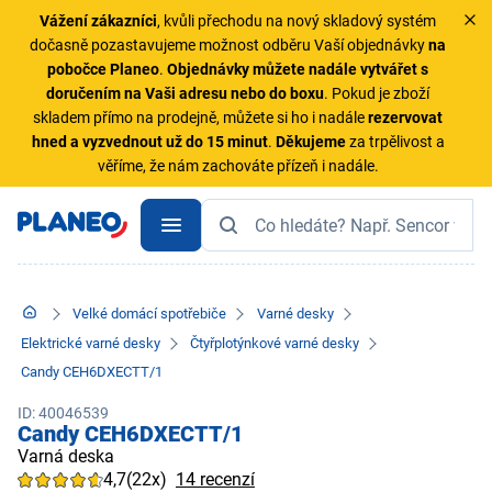
Vážení zákazníci
, kvůli přechodu na nový skladový systém
dočasně pozastavujeme možnost odběru Vaší objednávky
na
pobočce Planeo
.
Objednávky
můžete nadále vytvářet s
doručením na Vaši adresu nebo do boxu
. Pokud je zboží
skladem přímo na prodejně, můžete si ho i nadále
rezervovat
hned a vyzvednout už do 15 minut
.
Děkujeme
za trpělivost a
věříme, že nám zachováte přízeň i nadále.
Velké domácí spotřebiče
Varné desky
Elektrické varné desky
Čtyřplotýnkové varné desky
Candy CEH6DXECTT/1
ID: 40046539
Candy CEH6DXECTT/1
Varná deska
4,7
(22x)
14 recenzí