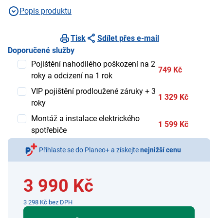
Popis produktu
Tisk
Sdílet přes e-mail
Doporučené služby
Pojištění nahodilého poškození na 2
749 Kč
roky a odcizení na 1 rok
VIP pojištění prodloužené záruky + 3
1 329 Kč
roky
Montáž a instalace elektrického
1 599 Kč
spotřebiče
Přihlaste se do Planeo+ a získejte
nejnižší cenu
3 990 Kč
3 298 Kč bez DPH