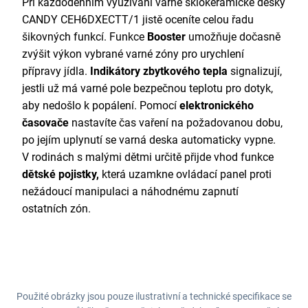
Při každodenním využívání varné sklokeramické desky
CANDY CEH6DXECTT/1 jistě oceníte
celou řadu
šikovných funkcí. Funkce
Booster
umožňuje dočasně
zvýšit výkon vybrané varné zóny pro urychlení
přípravy jídla.
Indikátory zbytkového tepla
signalizují,
jestli už má varné pole bezpečnou teplotu pro dotyk,
aby nedošlo k popálení. Pomocí
elektronického
časovače
nastavíte čas vaření na požadovanou dobu,
po jejím uplynutí se varná deska automaticky vypne.
V rodinách s malými dětmi určitě přijde vhod funkce
dětské pojistky,
která uzamkne ovládací panel proti
nežádoucí manipulaci a náhodnému zapnutí
ostatních zón.
Použité obrázky jsou pouze ilustrativní a technické specifikace se