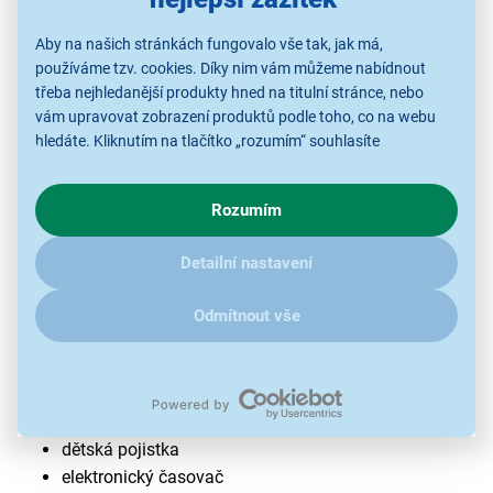
Aby na našich stránkách fungovalo vše tak, jak má,
používáme tzv. cookies. Díky nim vám můžeme nabídnout
třeba nejhledanější produkty hned na titulní stránce, nebo
vám upravovat zobrazení produktů podle toho, co na webu
hledáte. Kliknutím na tlačítko „rozumím“ souhlasíte
s využíváním cookies pro analytické účely a předáním údajů o
chování na webu pro zobrazení cílených reklam. Pokud vás
Rozumím
zajímají detaily, jak u nás s cookies a dalšími údaji pracujeme,
klikněte
sem
.
Sklokeramická varná deska CANDY
Detailní nastavení
CEH6DXECTT/1
4 Hi-Light varné zóny
Odmítnout vše
ukazatel zbytkového tepla
9 úrovní výkonu
ochrana před přehřátím
ochrana před vylitím tekutin
dětská pojistka
elektronický časovač