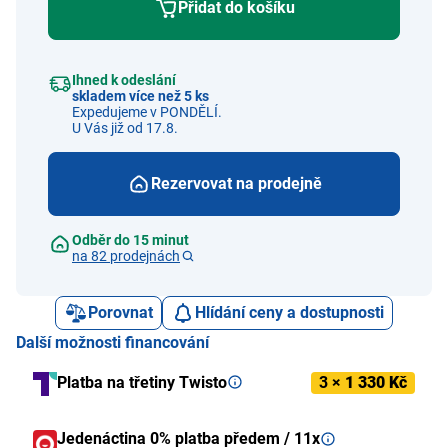
Přidat do košíku
Ihned k odeslání
skladem více než 5 ks
Expedujeme v PONDĚLÍ.
U Vás již od 17.8.
Rezervovat na prodejně
Odběr do 15 minut
na 82 prodejnách
Porovnat
Hlídání ceny a dostupnosti
Další možnosti financování
Platba na třetiny Twisto
3 ×
1 330 Kč
Jedenáctina 0% platba předem / 11x