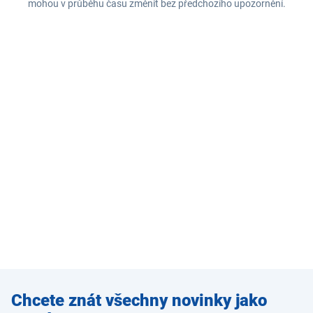
mohou v průběhu času změnit bez předchozího upozornění.
Zadejte
Chcete znát všechny novinky jako
e-mail