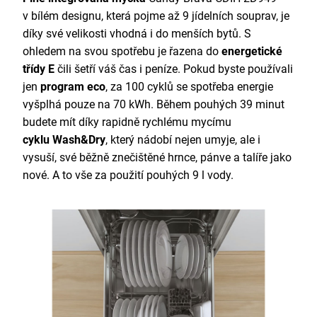
v bílém designu, která pojme až 9 jídelních souprav, je
díky své velikosti vhodná i do menších bytů. S
ohledem na svou spotřebu je řazena do
energetické
třídy E
čili šetří váš čas i peníze. Pokud byste používali
jen
program eco
, za 100 cyklů se spotřeba energie
vyšplhá pouze na 70 kWh. Během pouhých 39 minut
budete mít díky rapidně rychlému mycímu
cyklu
Wash&Dry
, který nádobí nejen umyje, ale i
vysuší, své běžně znečištěné hrnce, pánve a talíře jako
nové. A to vše za použití pouhých 9 l vody.