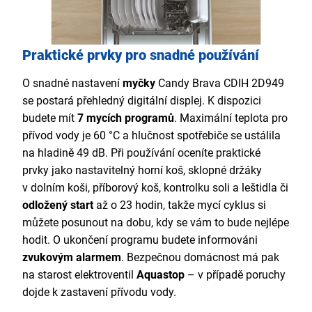
Praktické prvky pro snadné používání
O snadné nastavení
myčky
Candy Brava CDIH 2D949
se postará přehledný digitální displej. K dispozici
budete mít
7 mycích programů
. Maximální teplota pro
přívod vody je 60 °C a hlučnost spotřebiče se ustálila
na hladině 49 dB. Při používání oceníte praktické
prvky jako nastavitelný horní koš, sklopné držáky
v dolním koši, příborový koš, kontrolku soli a leštidla či
odložený start
až o 23 hodin, takže mycí cyklus
si
můžete posunout na dobu, kdy se vám to bude nejlépe
hodit. O ukončení programu budete informováni
zvukovým alarmem
. Bezpečnou domácnost má pak
na starost elektroventil
Aquastop
– v případě poruchy
dojde k zastavení přívodu vody.