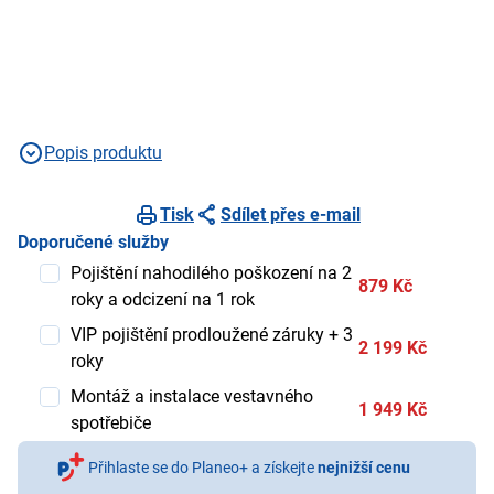
Popis produktu
Tisk
Sdílet přes e-mail
Doporučené služby
Pojištění nahodilého poškození na 2
879 Kč
roky a odcizení na 1 rok
VIP pojištění prodloužené záruky + 3
2 199 Kč
roky
Montáž a instalace vestavného
1 949 Kč
spotřebiče
Přihlaste se do Planeo+ a získejte
nejnižší cenu