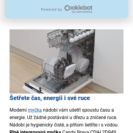
zvukový alarm
elektroventil Aquastop
šířka 45 cm
Šetřete čas, energii i své ruce
Moderní
myčka
nádobí vám ušetří spoustu času a
energie. Už žádné postávání u dřezu a zničené ruce.
Nádobí je hygienicky čisté, a přitom šetříte i s vodou.
Plně integrovaná myčka
Candy Brava CDIH 2D949