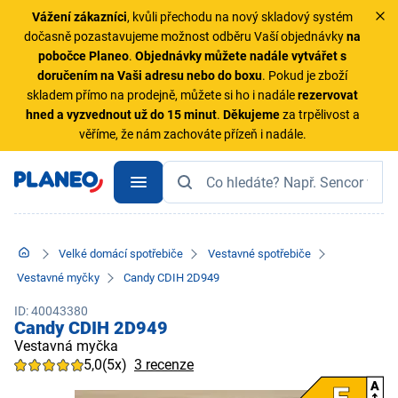
Vážení zákazníci
, kvůli přechodu na nový skladový systém
dočasně pozastavujeme možnost odběru Vaší objednávky
na
pobočce Planeo
.
Objednávky
můžete nadále vytvářet s
doručením na Vaši adresu nebo do boxu
. Pokud je zboží
skladem přímo na prodejně, můžete si ho i nadále
rezervovat
hned a vyzvednout už do 15 minut
.
Děkujeme
za trpělivost a
věříme, že nám zachováte přízeň i nadále.
Velké domácí spotřebiče
Vestavné spotřebiče
Vestavné myčky
Candy CDIH 2D949
ID: 40043380
Candy CDIH 2D949
Vestavná myčka
5,0
(5x)
3 recenze