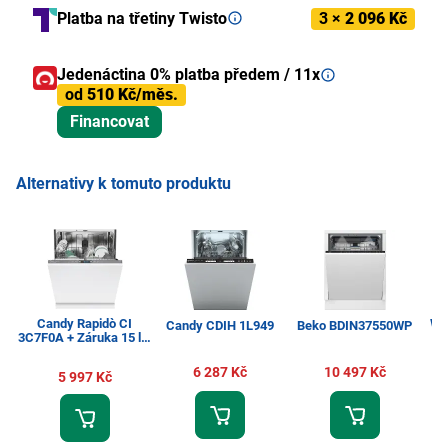
Platba na třetiny Twisto
3 ×
2 096 Kč
Jedenáctina 0% platba předem / 11x
od
510 Kč/měs.
Financovat
Alternativy k tomuto produktu
Candy Rapidò CI
Wh
Candy CDIH 1L949
Beko BDIN37550WP
3C7F0A + Záruka 15 let
na motor
6 287 Kč
10 497 Kč
5 997 Kč