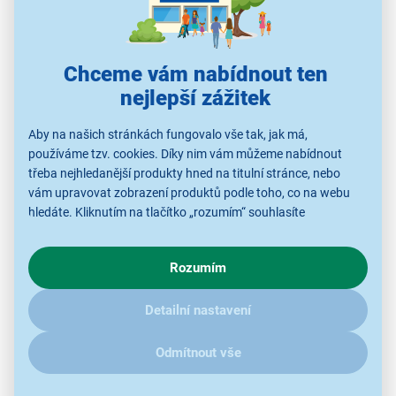
Chceme vám nabídnout ten
nejlepší zážitek
Aby na našich stránkách fungovalo vše tak, jak má,
používáme tzv. cookies. Díky nim vám můžeme nabídnout
třeba nejhledanější produkty hned na titulní stránce, nebo
vám upravovat zobrazení produktů podle toho, co na webu
Vestavná myčka Candy Brava CDIH
hledáte. Kliknutím na tlačítko „rozumím“ souhlasíte
2D949
s využíváním cookies pro analytické účely a předáním údajů o
chování na webu pro zobrazení cílených reklam. Pokud vás
na 9 jídelních souprav
Rozumím
zajímají detaily, jak u nás s cookies a dalšími údaji pracujeme,
energetická třída E
klikněte
sem
.
7 mycích programů
Detailní nastavení
rychlý mycí cyklus Wash&Dry
nastavitelný horní koš
Odmítnout vše
odložený start