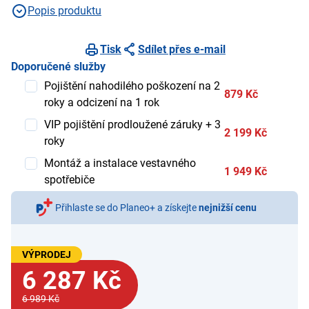
Popis produktu
Tisk
Sdílet přes e-mail
Doporučené služby
Pojištění nahodilého poškození na 2
879 Kč
roky a odcizení na 1 rok
VIP pojištění prodloužené záruky + 3
2 199 Kč
roky
Montáž a instalace vestavného
1 949 Kč
spotřebiče
Přihlaste se do Planeo+ a získejte
nejnižší cenu
VÝPRODEJ
6 287 Kč
6 989 Kč