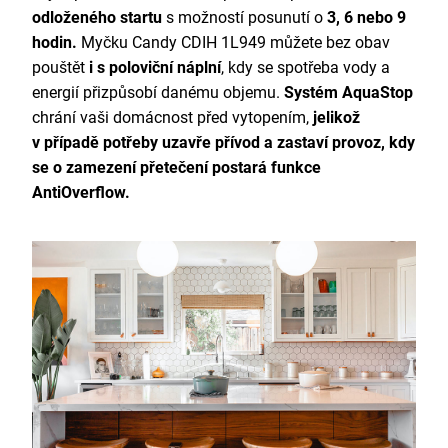
odloženého startu
s možností posunutí o
3, 6 nebo 9
hodin.
Myčku Candy CDIH 1L949 můžete bez obav
pouštět
i s poloviční náplní
, kdy se spotřeba vody a
energií přizpůsobí danému objemu.
Systém AquaStop
chrání vaši domácnost před vytopením,
jelikož
v případě potřeby uzavře přívod a zastaví provoz, kdy
se o zamezení přetečení postará funkce
AntiOverflow.