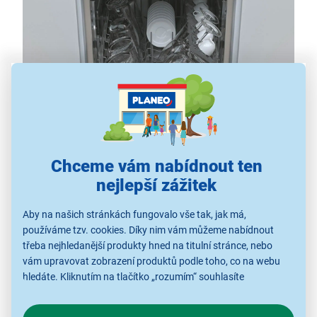
Myčka nádobí Candy CDIH 1L949
Chceme vám nabídnout ten
nejlepší zážitek
šířka 45 cm
Aby na našich stránkách fungovalo vše tak, jak má,
kapacita na 9 sad nádobí
používáme tzv. cookies. Díky nim vám můžeme nabídnout
třeba nejhledanější produkty hned na titulní stránce, nebo
energetická třída F
vám upravovat zobrazení produktů podle toho, co na webu
5 mycích programů
hledáte. Kliknutím na tlačítko „rozumím“ souhlasíte
technologie AquaStop
s využíváním cookies pro analytické účely a předáním údajů o
samočisticí tříúrovňový filtr
chování na webu pro zobrazení cílených reklam. Pokud vás