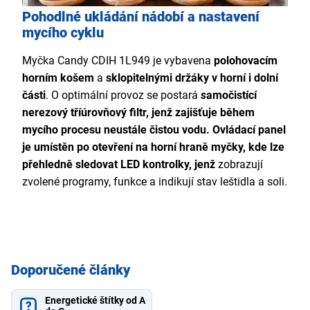
Pohodlné ukládání nádobí a nastavení
mycího cyklu
Myčka Candy CDIH 1L949 je vybavena
polohovacím
horním košem
a
sklopitelnými držáky v horní i dolní
části
. O optimální provoz se postará
s
amočistící
nerezový tříúrovňový filtr
, jenž zajišťuje během
mycího procesu neustále čistou vodu.
Ovládací panel
je umístěn po otevření na horní hraně myčky, kde lze
přehledně sledovat
LED kontrolky, jenž
zobrazují
zvolené programy, funkce a indikují stav leštidla a soli.
Doporučené články
Energetické štítky od A