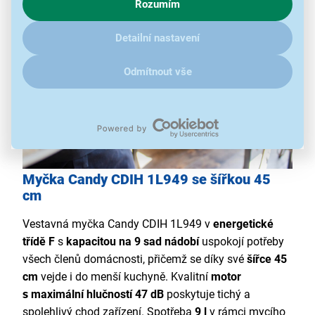
Rozumím
zajímají detaily, jak u nás s cookies a dalšími údaji pracujeme,
klikněte
sem
.
Detailní nastavení
Odmítnout vše
Myčka Candy CDIH 1L949 se šířkou 45
cm
Vestavná myčka Candy CDIH 1L949 v
energetické
třídě F
s
kapacitou na 9 sad nádobí
uspokojí potřeby
všech členů domácnosti, přičemž se díky své
šířce 45
cm
vejde i do menší kuchyně. Kvalitní
motor
s
maximální hlučností 47 dB
poskytuje tichý a
spolehlivý chod zařízení. Spotřeba
9 l
v rámci mycího