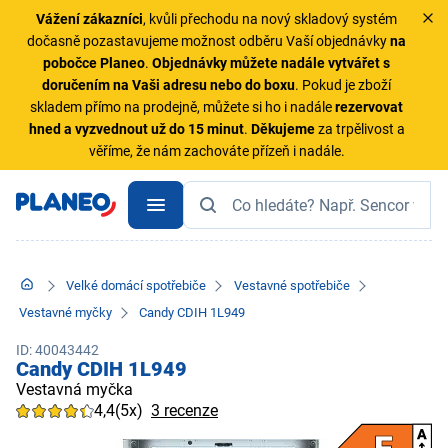
Vážení zákazníci
, kvůli přechodu na nový skladový systém
dočasně pozastavujeme možnost odběru Vaší objednávky
na
pobočce Planeo
.
Objednávky
můžete nadále vytvářet s
doručením na Vaši adresu nebo do boxu
. Pokud je zboží
skladem přímo na prodejně, můžete si ho i nadále
rezervovat
hned a vyzvednout už do 15 minut
.
Děkujeme
za trpělivost a
věříme, že nám zachováte přízeň i nadále.
Velké domácí spotřebiče
Vestavné spotřebiče
Vestavné myčky
Candy CDIH 1L949
ID: 40043442
Candy CDIH 1L949
Vestavná myčka
4,4
(5x)
3 recenze