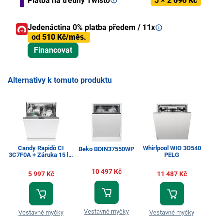
Platba na třetiny Twisto
3 ×
2 096 Kč
Jedenáctina 0% platba předem / 11x
od
510 Kč/měs.
Financovat
Alternativy k tomuto produktu
Candy Rapidò CI
Whirlpool WIO 3O540
Beko BDIN37550WP
C
3C7F0A + Záruka 15 let
PELG
na motor
10 497 Kč
5 997 Kč
11 487 Kč
Vestavné myčky
Vestavné myčky
Vestavné myčky