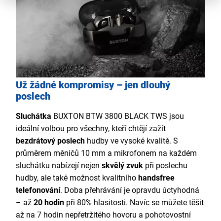
Už žádné kompromisy – jen dlouhý
poslech
Sluchátka
BUXTON BTW 3800 BLACK TWS jsou
ideální volbou pro všechny, kteří chtějí zažít
bezdrátový poslech
hudby ve vysoké kvalitě. S
průměrem měničů 10 mm a mikrofonem na každém
sluchátku nabízejí nejen
skvělý zvuk
při poslechu
hudby, ale také možnost kvalitního
handsfree
telefonování
. Doba přehrávání je opravdu úctyhodná
– až
20 hodin
při 80% hlasitosti. Navíc se můžete těšit
až na 7 hodin nepřetržitého hovoru a pohotovostní