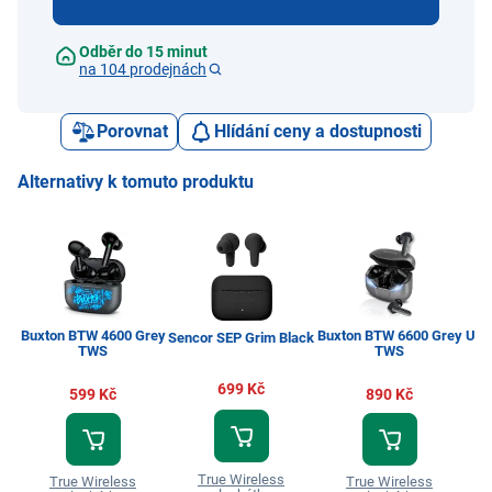
Odběr do 15 minut
na 104 prodejnách
Porovnat
Hlídání ceny a dostupnosti
Alternativy k tomuto produktu
Buxton BTW 4600 Grey
Buxton BTW 6600 Grey
Urb
Sencor SEP Grim Black
TWS
TWS
699 Kč
599 Kč
890 Kč
True Wireless
True Wireless
True Wireless