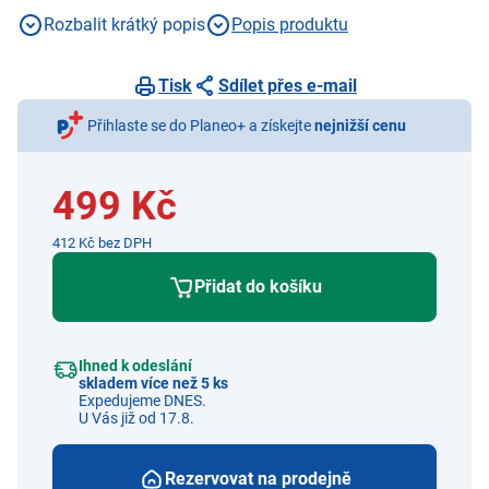
20 h
Rozbalit krátký popis
Popis produktu
Tisk
Sdílet přes e-mail
Přihlaste se do Planeo+ a získejte
nejnižší cenu
499 Kč
412 Kč bez DPH
Přidat do košíku
Ihned k odeslání
skladem více než 5 ks
Expedujeme DNES.
U Vás již od 17.8.
Rezervovat na prodejně