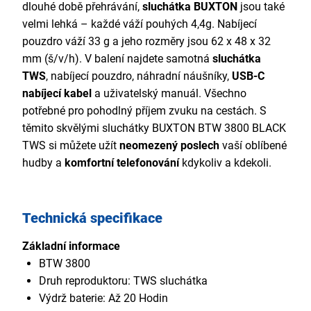
dlouhé době přehrávání,
sluchátka BUXTON
jsou také
velmi lehká – každé váží pouhých 4,4g. Nabíjecí
pouzdro váží 33 g a jeho rozměry jsou 62 x 48 x 32
mm (š/v/h). V balení najdete samotná
sluchátka
TWS
, nabíjecí pouzdro, náhradní náušníky,
USB-C
nabíjecí kabel
a uživatelský manuál. Všechno
potřebné pro pohodlný příjem zvuku na cestách. S
těmito skvělými sluchátky BUXTON BTW 3800 BLACK
TWS si můžete užít
neomezený poslech
vaší oblíbené
hudby a
komfortní telefonování
kdykoliv a kdekoli.
Technická specifikace
Základní informace
BTW 3800
Druh reproduktoru: TWS sluchátka
Výdrž baterie: Až 20 Hodin