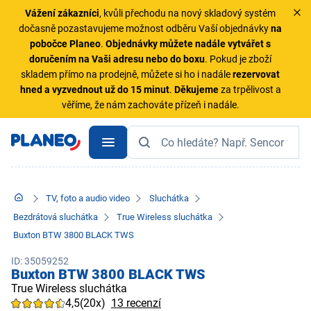
Vážení zákazníci
, kvůli přechodu na nový skladový systém
dočasně pozastavujeme možnost odběru Vaší objednávky
na
pobočce Planeo
.
Objednávky
můžete nadále vytvářet s
doručením na Vaši adresu nebo do boxu
. Pokud je zboží
skladem přímo na prodejně, můžete si ho i nadále
rezervovat
hned a vyzvednout už do 15 minut
.
Děkujeme
za trpělivost a
věříme, že nám zachováte přízeň i nadále.
TV, foto a audio video
Sluchátka
Bezdrátová sluchátka
True Wireless sluchátka
Buxton BTW 3800 BLACK TWS
ID: 35059252
Buxton BTW 3800 BLACK TWS
True Wireless sluchátka
4,5
(20x)
13 recenzí