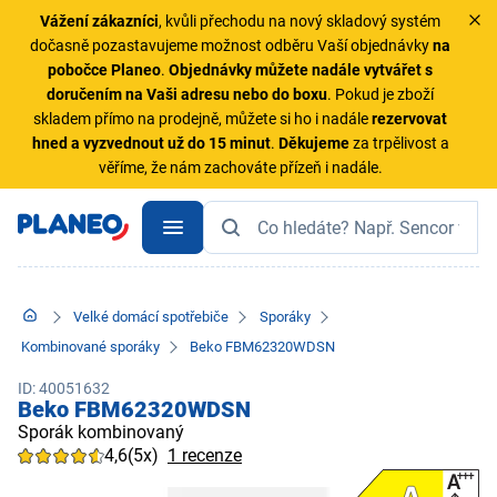
Vážení zákazníci
, kvůli přechodu na nový skladový systém
dočasně pozastavujeme možnost odběru Vaší objednávky
na
pobočce Planeo
.
Objednávky
můžete nadále vytvářet s
doručením na Vaši adresu nebo do boxu
. Pokud je zboží
skladem přímo na prodejně, můžete si ho i nadále
rezervovat
hned a vyzvednout už do 15 minut
.
Děkujeme
za trpělivost a
věříme, že nám zachováte přízeň i nadále.
Velké domácí spotřebiče
Sporáky
Kombinované sporáky
Beko FBM62320WDSN
ID: 40051632
Beko FBM62320WDSN
Sporák kombinovaný
4,6
(5x)
1 recenze