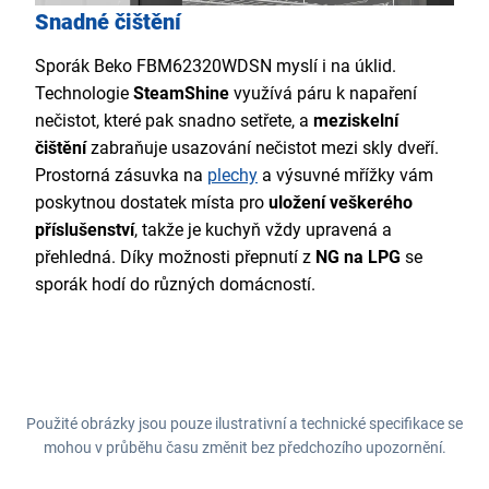
Snadné čištění
Sporák Beko FBM62320WDSN myslí i na úklid.
Technologie
SteamShine
využívá páru k napaření
nečistot, které pak snadno setřete, a
meziskelní
čištění
zabraňuje usazování nečistot mezi skly dveří.
Prostorná zásuvka na
plechy
a výsuvné mřížky vám
poskytnou dostatek místa pro
uložení veškerého
příslušenství
, takže je kuchyň vždy upravená a
přehledná. Díky možnosti přepnutí z
NG na LPG
se
sporák hodí do různých domácností.
Použité obrázky jsou pouze ilustrativní a technické specifikace se
mohou v průběhu času změnit bez předchozího upozornění.