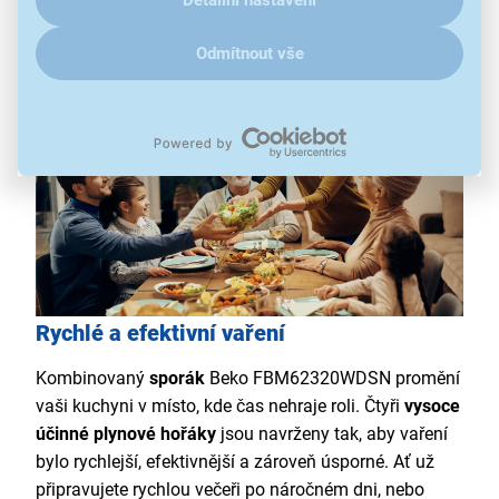
Detailní nastavení
přepínání typu plynu NG/LPG
Odmítnout vše
Rychlé a efektivní vaření
Kombinovaný
sporák
Beko FBM62320WDSN promění
vaši kuchyni v místo, kde čas nehraje roli. Čtyři
vysoce
účinné plynové hořáky
jsou navrženy tak, aby vaření
bylo rychlejší, efektivnější a zároveň úsporné. Ať už
připravujete rychlou večeři po náročném dni, nebo