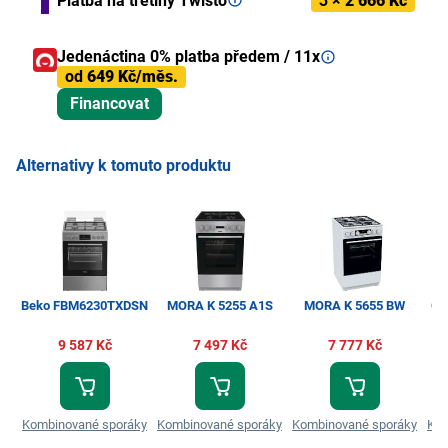
Platba na třetiny Twisto
3 ×
2 666 Kč
Jedenáctina 0% platba předem / 11x
od
649 Kč/měs.
Financovat
Alternativy k tomuto produktu
Beko FBM6230TXDSN
MORA K 5255 A1S
MORA K 5655 BW
Go
9 587 Kč
7 497 Kč
7 777 Kč
Kombinované sporáky
Kombinované sporáky
Kombinované sporáky
Kom