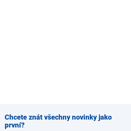
Zadejte
Chcete znát všechny novinky jako
e-mail
první?