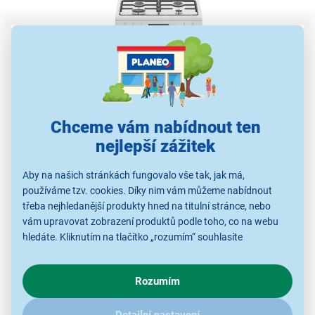
Chceme vám nabídnout ten
Kombinovaný sporák Beko
nejlepší zážitek
FBM62320WDSN
Aby na našich stránkách fungovalo vše tak, jak má,
energetická třída A
používáme tzv. cookies. Díky nim vám můžeme nabídnout
4 vysoce účinné hořáky
třeba nejhledanější produkty hned na titulní stránce, nebo
vám upravovat zobrazení produktů podle toho, co na webu
objem trouby 72 l
hledáte. Kliknutím na tlačítko „rozumím“ souhlasíte
8 funkcí
s využíváním cookies pro analytické účely a předáním údajů o
3D pečení
chování na webu pro zobrazení cílených reklam. Pokud vás
parní čištění SteamShine
Rozumím
zajímají detaily, jak u nás s cookies a dalšími údaji pracujeme,
dotykový LED displej
klikněte
sem
.
bezpečnostní pojistka plamene