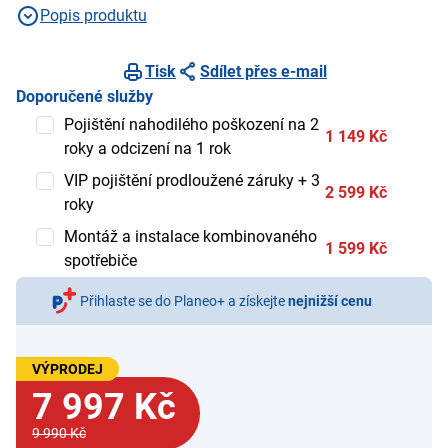
Popis produktu
Tisk
Sdílet přes e-mail
Doporučené služby
Pojištění nahodilého poškození na 2
1 149 Kč
roky a odcizení na 1 rok
VIP pojištění prodloužené záruky + 3
2 599 Kč
roky
Montáž a instalace kombinovaného
1 599 Kč
spotřebiče
Přihlaste se do Planeo+ a získejte
nejnižší cenu
VÝPRODEJ
7 997 Kč
9 990 Kč