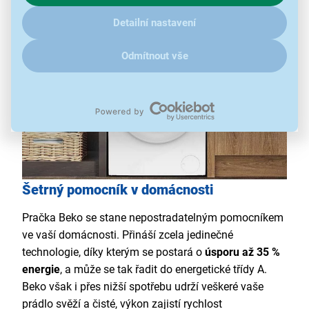
klikněte
sem
.
Detailní nastavení
Odmítnout vše
Šetrný pomocník v domácnosti
Pračka Beko se stane nepostradatelným pomocníkem
ve vaší domácnosti. Přináší zcela jedinečné
technologie, díky kterým se postará o
úsporu až 35 %
energie
, a může se tak řadit do energetické třídy A.
Beko však i přes nižší spotřebu udrží veškeré vaše
prádlo svěží a čisté, výkon zajistí rychlost