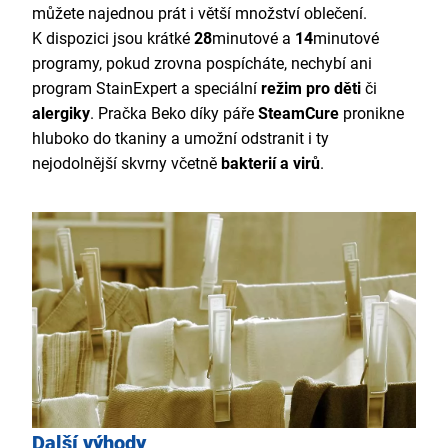
můžete najednou prát i větší množství oblečení.
K dispozici jsou krátké
28
minutové a
14
minutové
programy, pokud zrovna pospícháte, nechybí ani
program StainExpert a speciální
režim pro děti
či
alergiky
. Pračka Beko díky páře
SteamCure
pronikne
hluboko do tkaniny a umožní odstranit i ty
nejodolnější skvrny včetně
bakterií a virů
.
Další výhody