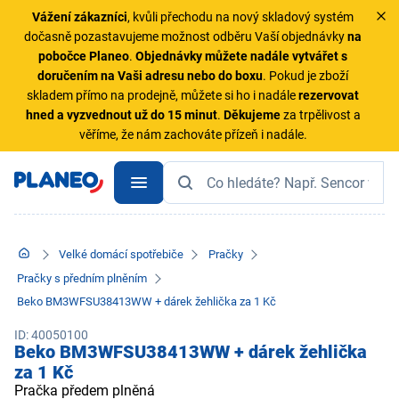
Vážení zákazníci
, kvůli přechodu na nový skladový systém
dočasně pozastavujeme možnost odběru Vaší objednávky
na
pobočce Planeo
.
Objednávky
můžete nadále vytvářet s
doručením na Vaši adresu nebo do boxu
. Pokud je zboží
skladem přímo na prodejně, můžete si ho i nadále
rezervovat
hned a vyzvednout už do 15 minut
.
Děkujeme
za trpělivost a
věříme, že nám zachováte přízeň i nadále.
Velké domácí spotřebiče
Pračky
Pračky s předním plněním
Beko BM3WFSU38413WW + dárek žehlička za 1 Kč
ID: 40050100
Beko BM3WFSU38413WW + dárek žehlička
za 1 Kč
Pračka předem plněná