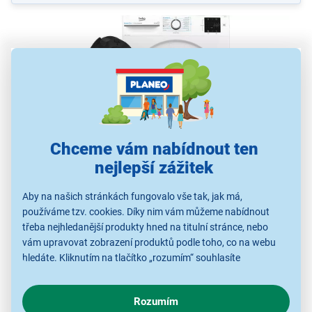
Chceme vám nabídnout ten
nejlepší zážitek
Pračka Beko BM3WFSU38413WW
Aby na našich stránkách fungovalo vše tak, jak má,
kapacita 8 kg
používáme tzv. cookies. Díky nim vám můžeme nabídnout
rychlost až 1 400 ot./min
třeba nejhledanější produkty hned na titulní stránce, nebo
třída energetické účinnosti A
vám upravovat zobrazení produktů podle toho, co na webu
digitální displej pro ovládání
hledáte. Kliknutím na tlačítko „rozumím“ souhlasíte
senzory OptiSense pro nižší spotřebu
s využíváním cookies pro analytické účely a předáním údajů o
chování na webu pro zobrazení cílených reklam. Pokud vás
krátké programy pro rychlé praní
Rozumím
zajímají detaily, jak u nás s cookies a dalšími údaji pracujeme,
dlouhá životnost s HiTech topením