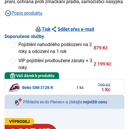
praní, ochrana proti zmačkání prádla, samočisticí násypka
Popis produktu
Tisk
Sdílet přes e-mail
Doporučené služby
Pojištění nahodilého poškození na 2
879 Kč
roky a odcizení na 1 rok
VIP pojištění prodloužené záruky + 3
2 199 Kč
roky
Váš dárek k produktu
790 Kč
Beko SIM 3126 R
1 ks
1 Kč
Přihlaste se do Planeo+ a získejte
nejnižší cenu
VÝPRODEJ