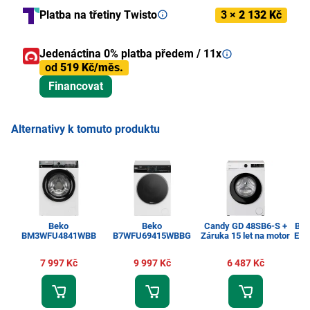
Platba na třetiny Twisto
3 ×
2 132 Kč
Jedenáctina 0% platba předem / 11x
od
519 Kč/měs.
Financovat
Alternativy k tomuto produktu
Beko
Beko
Candy GD 48SB6-S +
Be
BM3WFU4841WBB
B7WFU69415WBBG
Záruka 15 let na motor
ES 
7 997 Kč
9 997 Kč
6 487 Kč