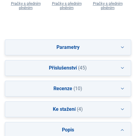
Pračky s předním
Pračky s předním
Pračky s předním
P
plněním
plněním
plněním
Parametry
Příslušenství
(45)
Recenze
(10)
Ke stažení
(4)
Popis