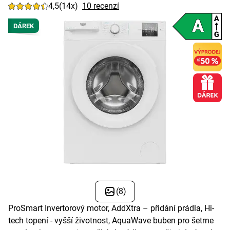
4,5
(14x)
10 recenzí
DÁREK
(8)
ProSmart Invertorový motor, AddXtra – přidání prádla, Hi-
tech topení - vyšší životnost, AquaWave buben pro šetrne