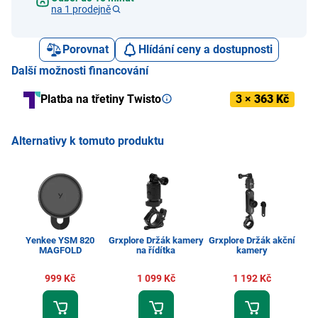
na 1 prodejně
Porovnat
Hlídání ceny a dostupnosti
Další možnosti financování
Platba na třetiny Twisto
3 ×
363 Kč
Alternativy k tomuto produktu
Yenkee YSM 820
Grxplore Držák kamery
Grxplore Držák akční
MAGFOLD
na řídítka
kamery
t
h
999 Kč
1 099 Kč
1 192 Kč