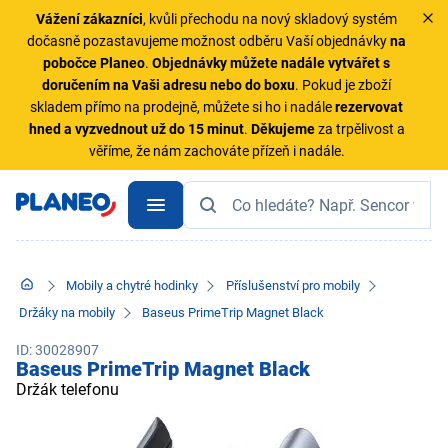
Vážení zákazníci
, kvůli přechodu na nový skladový systém
dočasně pozastavujeme možnost odběru Vaší objednávky
na
pobočce Planeo
.
Objednávky
můžete nadále vytvářet s
doručením na Vaši adresu nebo do boxu
. Pokud je zboží
skladem přímo na prodejně, můžete si ho i nadále
rezervovat
hned a vyzvednout už do 15 minut
.
Děkujeme
za trpělivost a
věříme, že nám zachováte přízeň i nadále.
Mobily a chytré hodinky
Příslušenství pro mobily
Držáky na mobily
Baseus PrimeTrip Magnet Black
ID: 30028907
Baseus PrimeTrip Magnet Black
Držák telefonu