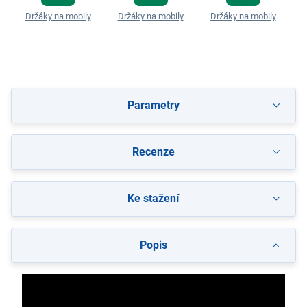
Držáky na mobily
Držáky na mobily
Držáky na mobily
D
Parametry
Recenze
Ke stažení
Popis