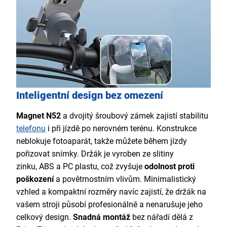
Inteligentní design bez omezení
Magnet N52
a dvojitý šroubový zámek zajistí stabilitu
telefonu
i při jízdě po nerovném terénu. Konstrukce
neblokuje fotoaparát, takže můžete během jízdy
pořizovat snímky. Držák je vyroben ze slitiny
zinku, ABS a PC plastu, což zvyšuje
odolnost proti
poškození
a povětrnostním vlivům. Minimalistický
vzhled a kompaktní rozměry navíc zajistí, že držák na
vašem stroji působí profesionálně a nenarušuje jeho
celkový design.
Snadná montáž
bez nářadí dělá z