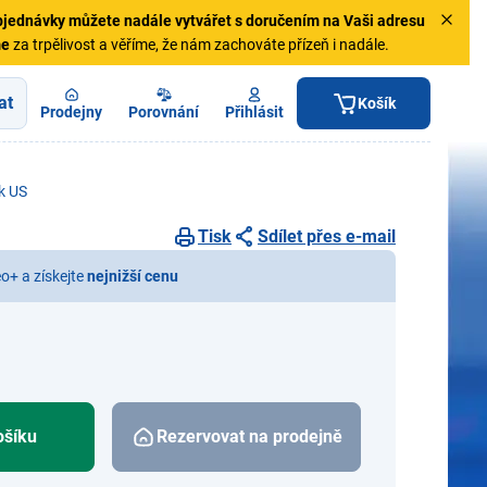
jednávky
můžete nadále vytvářet s doručením na Vaši adresu
me
za trpělivost a věříme, že nám zachováte přízeň i nadále.
at
Košík
Prodejny
Porovnání
Přihlásit
k US
Tisk
Sdílet přes e-mail
eo+ a získejte
nejnižší cenu
ošíku
Rezervovat na prodejně