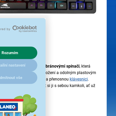
Rozumím
ro náročné
ailní nastavení
í
herní klávesnice
s
membránovými spínači
, která
. S
87 klávesami
v US rozložení a odolným plastovým
dmítnout vše
, kteří hledají spolehlivou a přenosnou
klávesnici
.
ozměry vám umožní vzít si ji s sebou kamkoli, ať už