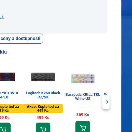
Í.
 ceny a dostupnosti
uktu
e YKB 3510
Logitech K250 Black
Baracuda KRILL TKL
WHITE SHARK 
APEX
CZ/SK
White US
Black US
upte teď za
Akce: Kupte teď za
19 Kč
449 Kč
369 Kč
349 Kč
99 Kč
499 Kč