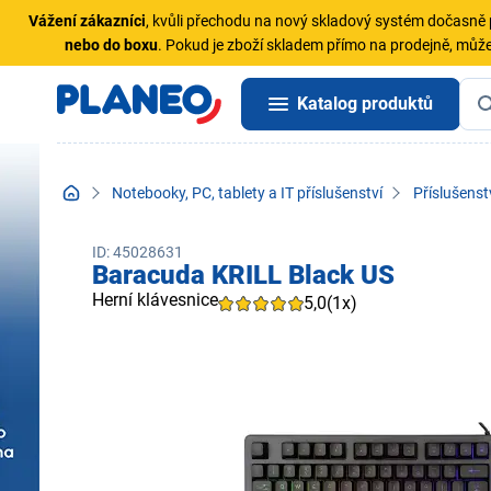
Vážení zákazníci
, kvůli přechodu na nový skladový systém dočasn
nebo do boxu
. Pokud je zboží skladem přímo na prodejně, může
Katalog produktů
Notebooky, PC, tablety a IT příslušenství
Příslušenst
ID: 45028631
Baracuda KRILL Black US
Herní klávesnice
5,0
(1x)