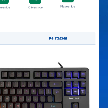
Klávesnice
Klávesnice
vesnice
Klávesnice
Ke stažení