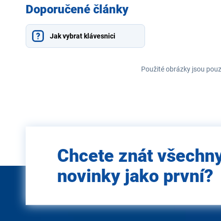
Doporučené články
Jak vybrat klávesnici
Použité obrázky jsou pouz
Zadejte
Chcete znát všechn
e-mail
novinky jako první?