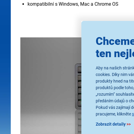
kompatibilní s Windows, Mac a Chrome OS
Chceme
ten nejl
Aby na našich stránk
cookies. Díky nim v
produkty hned na tit
produktů podle toho,
„rozumím“ souhlasíte
předáním údajů o ch
Pokud vás zajímají de
pracujeme, klikněte
Zobrazit detaily
>>