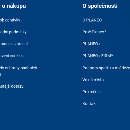
 o nákupu
O společnosti
 objednávky
O PLANEO
odní podmínky
Proč Planeo?
amace a vrácení
PLANEO+
avení cookies
PLANEO+ FIRMY
dy ochrany osobních
Podpora sportu a mládeže
ů
Volná místa
stější dotazy
Pro média
Kontakt