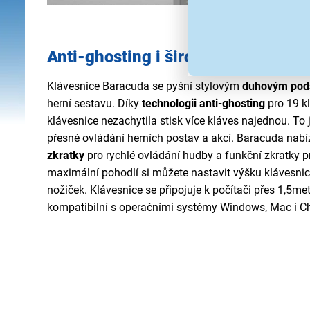
Anti-ghosting i široká kompatibilit
Klávesnice Baracuda se pyšní stylovým
duhovým pod
herní sestavu. Díky
technologii anti-ghosting
pro 19 kl
klávesnice nezachytila stisk více kláves najednou. To j
přesné ovládání herních postav a akcí. Baracuda nabíz
zkratky
pro rychlé ovládání hudby a funkční zkratky 
maximální pohodlí si můžete nastavit výšku klávesni
nožiček. Klávesnice se připojuje k počítači přes 1,5me
kompatibilní s operačními systémy Windows, Mac i 