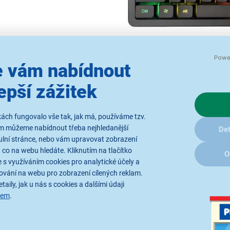
 vám nabídnout
epší zážitek
Herní klávesnice p
ách fungovalo vše tak, jak má, používáme tzv.
ám můžeme nabídnout třeba nejhledanější
Det
Baracuda KRILL je kompaktn
ulní stránce, nebo vám upravovat zobrazení
nabízí vše, co hráč potřebuje
 co na webu hledáte. Kliknutím na tlačítko
O
tělem je skvělou volbou pro ty
 s využíváním cookies pro analytické účely a
Nízká hmotnost a kompaktní r
ování na webu pro zobrazení cílených reklam.
na LAN party nebo na cesty.
taily, jak u nás s cookies a dalšími údaji
sem
.