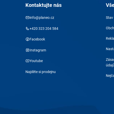
Kontaktujte nás
Vše
info@planeo.cz
Stav
Obch
+420 323 204 584
Rekl
Facebook
Nast
Instagram
Zása
Youtube
údaj
Najděte si prodejnu
Nejča