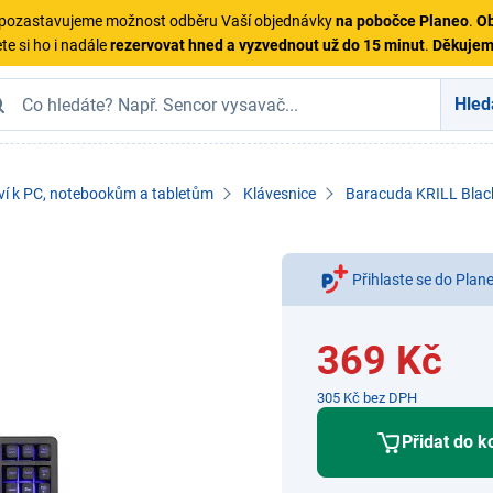
ě pozastavujeme možnost odběru Vaší objednávky
na pobočce Planeo
.
Ob
te si ho i nadále
rezervovat hned a vyzvednout už do 15 minut
.
Děkuje
Hled
ví k PC, notebookům a tabletům
Klávesnice
Baracuda KRILL Blac
Přihlaste se do Plan
369 Kč
305 Kč bez DPH
Přidat do k