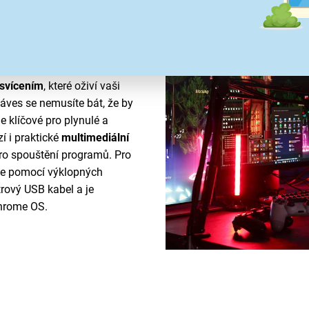
a
svícením
, které oživí vaši
áves se nemusíte bát, že by
e klíčové pro plynulé a
í i praktické
multimediální
pro spouštění programů. Pro
ce pomocí výklopných
trový USB kabel a je
Chrome OS.