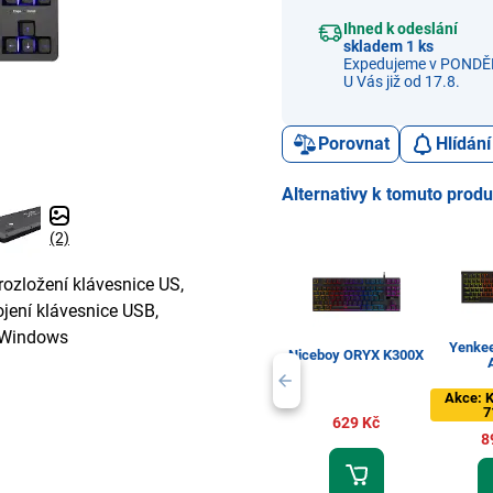
Ihned k odeslání
skladem 1 ks
Expedujeme v PONDĚL
U Vás již od 17.8.
Porovnat
Hlídání
Alternativy k tomuto prod
(2)
rozložení klávesnice US,
jení klávesnice USB,
a Windows
Yenke
Niceboy ORYX K300X
Akce: K
7
629 Kč
8