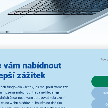
ir s čipem M4 bleskově uděláš všechno, 
◊
rii vydrží až 18 hodin.
P
Vyber si jednu ze č
 vám nabídnout
tně elegantní blankytně modré. S dokonal
o
epší zážitek
r se můžeš pustit prakticky do čehokoli. Ať
d
r
ách fungovalo vše tak, jak má, používáme tzv.
Předobjednej již nyní!
ám můžeme nabídnout třeba nejhledanější
Det
o
ulní stránce, nebo vám upravovat zobrazení
b
 co na webu hledáte. Kliknutím na tlačítko
O
Koupit