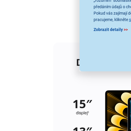
„rozumím“ souhlasíte
předáním údajů o ch
Pokud vás zajímají de
pracujeme, klikněte
Zobrazit detaily
>>
Dvě ideální 
15″
displej
P
◊
o
d
r