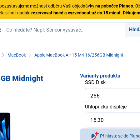
ě pozastavujeme možnost odběru Vaší objednávky
na pobočce Planeo
.
Ob
te si ho i nadále
rezervovat hned a vyzvednout už do 15 minut
.
Děkuje
Hled
MacBook
Apple MacBook Air 15 M4 16/256GB Midnight
Varianty produktu
6GB Midnight
SSD Disk
Úhlopříčka displeje
Přihlaste se do Plan