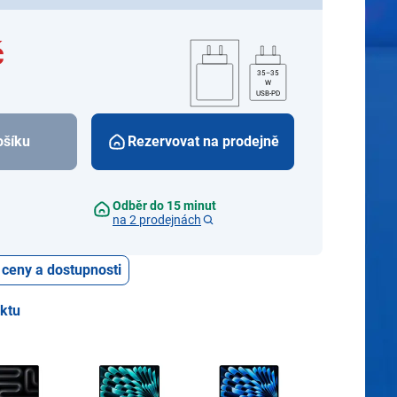
č
35–35
W
USB-PD
ošíku
Rezervovat na prodejně
Odběr do 15 minut
na 2 prodejnách
 ceny a dostupnosti
uktu