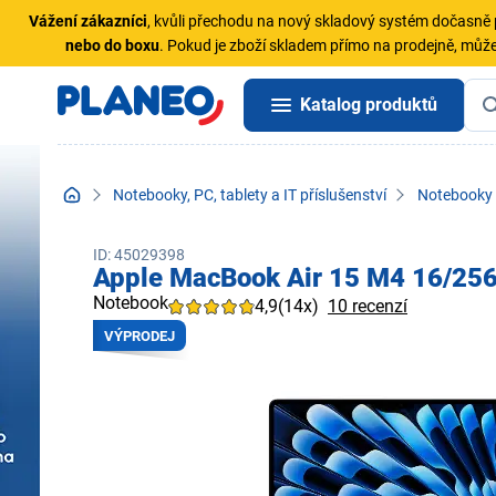
Vážení zákazníci
, kvůli přechodu na nový skladový systém dočasn
nebo do boxu
. Pokud je zboží skladem přímo na prodejně, může
Katalog produktů
Notebooky, PC, tablety a IT příslušenství
Notebooky
ID: 45029398
Apple MacBook Air 15 M4 16/25
Notebook
4,9
(14x)
10 recenzí
VÝPRODEJ