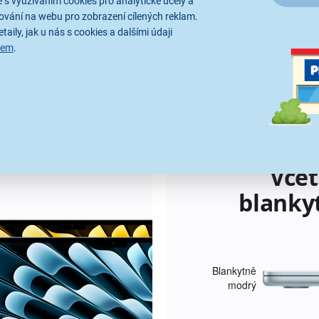
 s využíváním cookies pro analytické účely a
n
ování na webu pro zobrazení cílených reklam.
o
taily, jak u nás s cookies a dalšími údaji
s
sem
.
t
i
v
velikosti.
Čtyři k
p
Vče
r
blanky
á
v
n
Blankytně
í
modrý
c