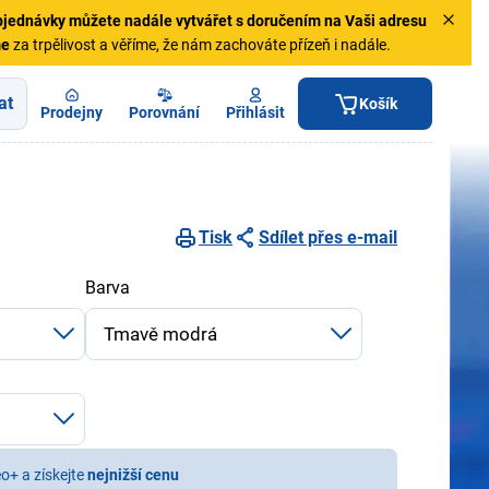
jednávky
můžete nadále vytvářet s doručením na Vaši adresu
me
za trpělivost a věříme, že nám zachováte přízeň i nadále.
at
Košík
Prodejny
Porovnání
Přihlásit
Tisk
Sdílet přes e-mail
Barva
eo+ a získejte
nejnižší cenu