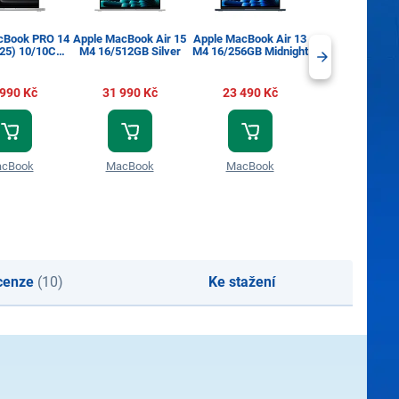
cBook PRO 14
Apple MacBook Air 15
Apple MacBook Air 13
Apple MacBook A
25) 10/10C
M4 16/512GB Silver
M4 16/256GB Midnight
M4 16/256GB Sk
00GB Silver
 990 Kč
31 990 Kč
23 490 Kč
23 490 Kč
cBook
MacBook
MacBook
MacBook
cenze
(10)
Ke stažení