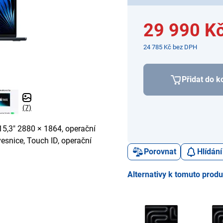
29 990 K
24 785 Kč bez DPH
Přidat do k
(7)
15,3" 2880 × 1864, operační
esnice, Touch ID, operační
Porovnat
Hlídání
Alternativy k tomuto prod