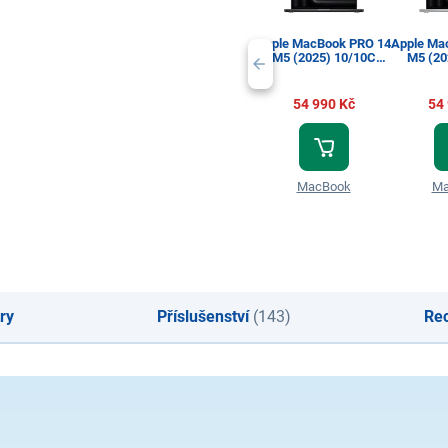
Apple MacBook PRO 14
Apple Ma
M5 (2025) 10/10C
M5 (20
16GB 1000GB Space
16GB 10
Black
54 990 Kč
54
MacBook
Ma
ry
Příslušenství
(143)
Re