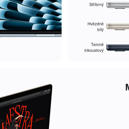
h
Stříbrný
v
ý
Hvězdně
h
bílý
r
Temně
a
inkoustový
d
á
c
h
.