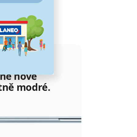
rásné barvy.
tně nové
tně modré.