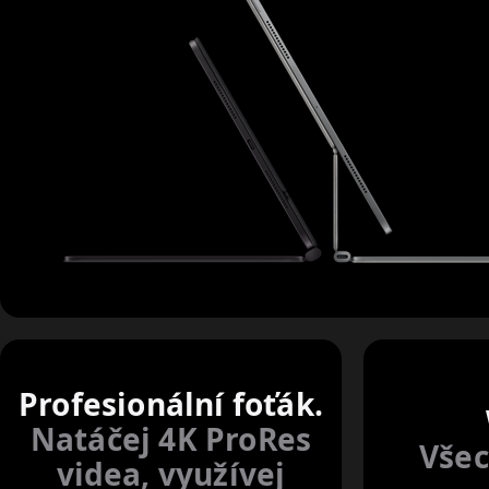
Profesionální foťák.
Natáčej 4K ProRes
Všec
videa, využívej