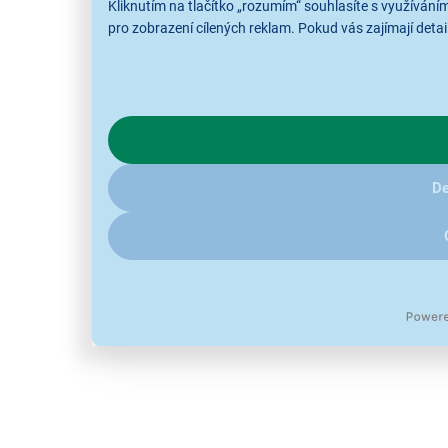
Kliknutím na tlačítko „rozumím“ souhlasíte s využívání
pro zobrazení cílených reklam. Pokud vás zajímají detail
De