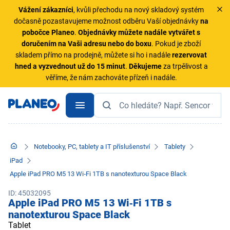
Vážení zákazníci
, kvůli přechodu na nový skladový systém
dočasně pozastavujeme možnost odběru Vaší objednávky
na
pobočce Planeo
.
Objednávky
můžete nadále vytvářet s
doručením na Vaši adresu nebo do boxu
. Pokud je zboží
skladem přímo na prodejně, můžete si ho i nadále
rezervovat
hned a vyzvednout už do 15 minut
.
Děkujeme
za trpělivost a
věříme, že nám zachováte přízeň i nadále.
Notebooky, PC, tablety a IT příslušenství
Tablety
iPad
Apple iPad PRO M5 13 Wi‑Fi 1TB s nanotexturou Space Black
ID: 45032095
Apple iPad PRO M5 13 Wi‑Fi 1TB s
nanotexturou Space Black
Tablet