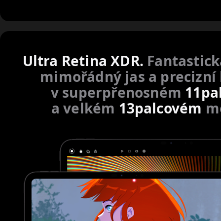
Ultra Retina XDR.
Fantastick
mimořádný jas a precizní
v superpřenosném
11pa
a velkém
13palcovém
m