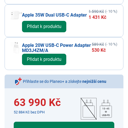
1 590 Kč
(- 10 %)
Apple 35W Dual USB-C Adapter
1 431 Kč
Přidat k produktu
589 Kč
(- 10 %)
Apple 20W USB-C Power Adapter
530 Kč
MD3J4ZM/A
Přidat k produktu
Přihlaste se do Planeo+ a získejte
nejnižší cenu
63 990 Kč
15–45
52 884 Kč bez DPH
W
USB-PD