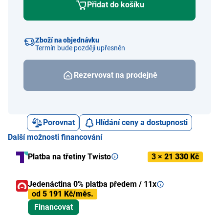
Přidat do košíku
Zboží na objednávku
Termín bude později upřesněn
Rezervovat na prodejně
Porovnat
Hlídání ceny a dostupnosti
Další možnosti financování
Platba na třetiny Twisto
3 ×
21 330 Kč
Jedenáctina 0% platba předem / 11x
od
5 191 Kč/měs.
Financovat