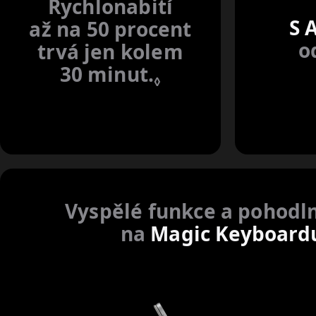
Rychlonabití
S 
až na 50 procent
o
trvá jen kolem
30 minut.
Podrobnosti v 
◊
Vyspělé funkce a pohodl
na
Magic Keyboard