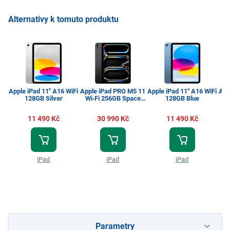
Alternativy k tomuto produktu
Apple iPad 11" A16 WiFi
Apple iPad PRO M5 11
Apple iPad 11" A16 WiFi
App
128GB Silver
Wi‑Fi 256GB Space
128GB Blue
W
Black
11 490 Kč
30 990 Kč
11 490 Kč
iPad
iPad
iPad
Parametry