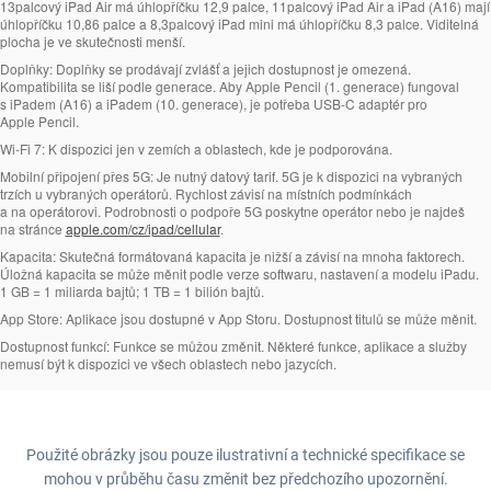
13palcový iPad Air má úhlopříčku 12,9 palce, 11palcový iPad Air a iPad (A16) mají
úhlopříčku 10,86 palce a 8,3palcový iPad mini má úhlopříčku 8,3 palce. Viditelná
plocha je ve skutečnosti menší.
Doplňky:
Doplňky se prodávají zvlášť a jejich dostupnost je omezená.
Kompatibilita se liší podle generace. Aby Apple Pencil (1. generace) fungoval
s iPadem (A16) a iPadem (10. generace), je potřeba USB‑C adaptér pro
Apple Pencil.
Wi‑Fi 7:
K dispozici jen v zemích a oblastech, kde je podporována.
Mobilní připojení přes 5G:
Je nutný datový tarif. 5G je k dispozici na vybraných
trzích u vybraných operátorů. Rychlost závisí na místních podmínkách
a na operátorovi. Podrobnosti o podpoře 5G poskytne operátor nebo je najdeš
na stránce
apple.com/cz/ipad/cellular
.
Kapacita:
Skutečná formátovaná kapacita je nižší a závisí na mnoha faktorech.
Úložná kapacita se může měnit podle verze softwaru, nastavení a modelu iPadu.
1 GB = 1 miliarda bajtů; 1 TB = 1 bilión bajtů.
App Store:
Aplikace jsou dostupné v App Storu. Dostupnost titulů se může měnit.
Dostupnost funkcí:
Funkce se můžou změnit. Některé funkce, aplikace a služby
nemusí být k dispozici ve všech oblastech nebo jazycích.
Použité obrázky jsou pouze ilustrativní a technické specifikace se
mohou v průběhu času změnit bez předchozího upozornění.