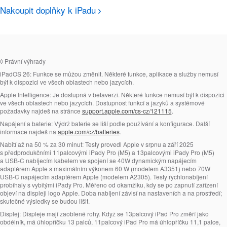
Nakoupit doplňky k iPadu
◊
Právní výhrady
iPadOS 26:
Funkce se můžou změnit. Některé funkce, aplikace a služby nemusí
být k dispozici ve všech oblastech nebo jazycích.
Apple Intelligence:
Je dostupná v betaverzi. Některé funkce nemusí být k dispozici
ve všech oblastech nebo jazycích. Dostupnost funkcí a jazyků a systémové
požadavky najdeš na stránce
support.apple.com/cs-cz/121115
.
Napájení a baterie:
Výdrž baterie se liší podle používání a konfigurace. Další
informace najdeš na
apple.com/cz/batteries
.
Nabití až na 50 % za 30 minut:
Testy provedl Apple v srpnu a září 2025
s předprodukčními 11palcovými iPady Pro (M5) a 13palcovými iPady Pro (M5)
a USB‑C nabíjecím kabelem ve spojení se 40W dynamickým napájecím
adaptérem Apple s maximálním výkonem 60 W (modelem A3351) nebo 70W
USB‑C napájecím adaptérem Apple (modelem A2305). Testy rychlonabíjení
probíhaly s vybitými iPady Pro. Měřeno od okamžiku, kdy se po zapnutí zařízení
objeví na displeji logo Apple. Doba nabíjení závisí na nastaveních a na prostředí;
skutečné výsledky se budou lišit.
Displej:
Displeje mají zaoblené rohy. Když se 13palcový iPad Pro změří jako
obdélník, má úhlopříčku 13 palců, 11palcový iPad Pro má úhlopříčku 11,1 palce,