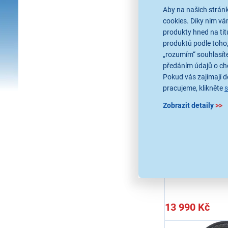
Aby na našich stránk
cookies. Díky nim v
produkty hned na tit
produktů podle toho,
„rozumím“ souhlasíte
předáním údajů o ch
Apple AirPod
Pokud vás zajímají de
Starlight
pracujeme, klikněte
Sluchátka, přes uši,
Zobrazit detaily
>>
hluku, personalizov
zvuk, adaptivní ekva
propustnosti, přizpů
individuálnímu tvaru
Ihned k odes
poslechu hudby, det
Skladem 3 ks.
USB-C
U Vás již od 13
Odběr do 15 
na 1 prodejně
13 990 Kč