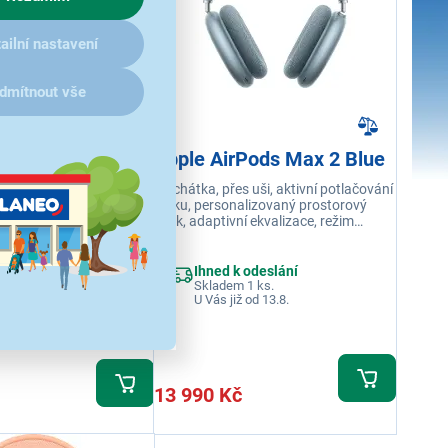
ailní nastavení
dmítnout vše
rPods Max 2
Apple AirPods Max 2 Blue
Sluchátka, přes uši, aktivní potlačování
s uši, aktivní potlačování
hluku, personalizovaný prostorový
alizovaný prostorový
zvuk, adaptivní ekvalizace, režim
í ekvalizace, režim
propustnosti, přizpůsobují se
přizpůsobují se
individuálnímu tvaru hlavy, až 20 hodin
 tvaru hlavy, až 20 hodin
poslechu hudby, detekce konverzací,
Ihned k odeslání
 odeslání
y, detekce konverzací,
USB-C
Skladem 1 ks.
 1 ks.
U Vás již od 13.8.
 od 13.8.
13 990 Kč