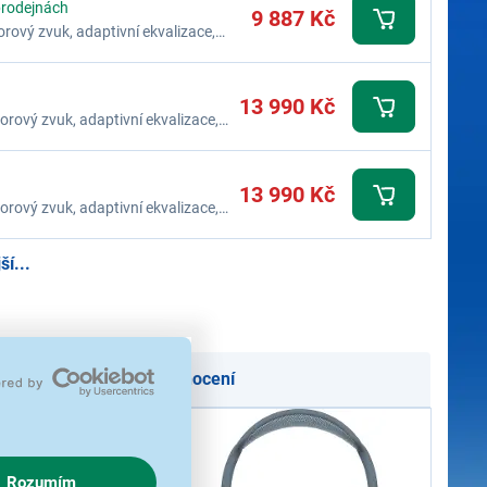
prodejnách
9 887 Kč
orový zvuk, adaptivní ekvalizace,
20 hodin poslechu hudby, USB‑C
13 990 Kč
torový zvuk, adaptivní ekvalizace,
20 hodin poslechu hudby, detekce
13 990 Kč
torový zvuk, adaptivní ekvalizace,
20 hodin poslechu hudby, detekce
í...
oručení
Podle hodnocení
Rozumím