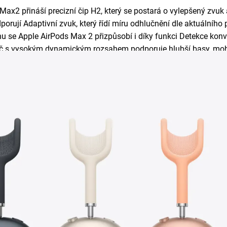
ax2 přináší precizní čip H2, který se postará o vylepšený zvuk 
orují Adaptivní zvuk, který řídí míru odhlučnění dle aktuálního 
u se Apple AirPods Max 2 přizpůsobí i díky funkci Detekce konv
č s vysokým dynamickým rozsahem podporuje hlubší basy, mohut
dání se nemění, jelikož zůstává korunka Digital Crown – puštění
tí mikrofonu při hovoru a další.
í vydrží
sluchátka Apple AirPods
Max 2 v chodu až 20 hodin.
hátek AirPods Max 2 probíhá přes rozhraní USB-C.
ožnost připojení přes USB-C a bezztrátový zvuk s mimořádně nízk
ikacích.
řichází v 5 unikátních barvách – temně inkoustové, hvězdně bíl
ohodlí se postará klenba hlavového mostu z prodyšné textilní 
tilní síťovinou, vysouvací ramena, nerezový rám a mušle z ano
ovnávání tlaku.
ší používání podporuje Automatické přepínání a Detekce nasaze
ní je i měkké tenké pouzdro Smart Case vhodné pro bezpečné př
hátka v ultraúsporném režimu. Baterie si tak zachovává úroveň 