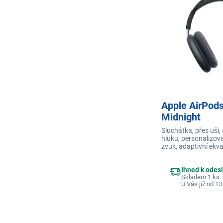
Apple AirPod
Midnight
Sluchátka, přes uši,
hluku, personalizov
zvuk, adaptivní ekva
propustnosti, přizpů
individuálnímu tvaru
Ihned k odes
poslechu hudby, det
Skladem 1 ks.
USB-C
U Vás již od 13