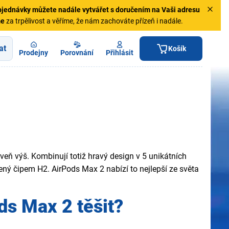
jednávky
můžete nadále vytvářet s doručením na Vaši adresu
me
za trpělivost a věříme, že nám zachováte přízeň i nadále.
at
Košík
Prodejny
Porovnání
Přihlásit
veň výš. Kombinují totiž hravý design v 5 unikátních
ný čipem H2. AirPods Max 2 nabízí to nejlepší ze světa
ds Max 2 těšit?