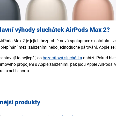
hlavní výhody sluchátek AirPods Max 2?
rPods Max 2 je jejich bezproblémová spolupráce s ostatními zař
přepínání mezi zařízeními nebo jednoduché párování. Apple se z
dstavují to nejlepší, co
bezdrátová sluchátka
nabízí. Pokud hle
mového propojení s Apple zařízeními, pak jsou Apple AirPods M
 relaxaci i sportu.
nější produkty