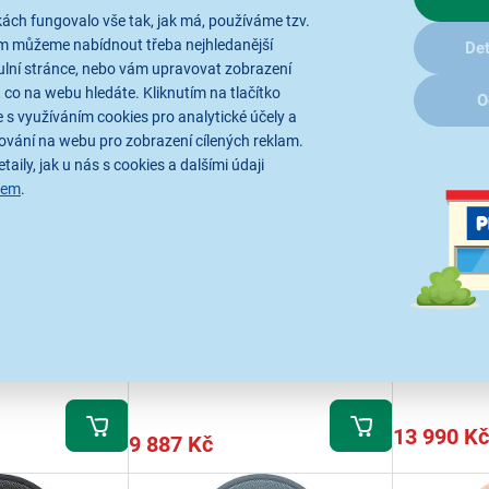
ách fungovalo vše tak, jak má, používáme tzv.
ám můžeme nabídnout třeba nejhledanější
Det
ulní stránce, nebo vám upravovat zobrazení
 co na webu hledáte. Kliknutím na tlačítko
O
 s využíváním cookies pro analytické účely a
5,0
8x
ování na webu pro zobrazení cílených reklam.
s Max 2
Apple AirPods Max
Apple Ai
taily, jak u nás s cookies a dalšími údaji
Midnight (2024)
sem
.
Purple
 aktivní potlačování
Sluchátka přes uši, aktivní potlačování
Sluchátka, pře
aný prostorový
hluku, personalizovaný prostorový
hluku, person
lizace, režim
zvuk, adaptivní ekvalizace, režim
zvuk, adaptivn
sobují se
propustnosti, přizpůsobují se
propustnosti, 
 hlavy, až 20 hodin
individuálnímu tvaru hlavy, až 20 hodin
individuálnímu
lání
Ihned k odeslání
ekce konverzací,
poslechu hudby, USB‑C
Ihned k
poslechu hudb
Skladem 5 ks.
.8.
U Vás již od 13.8.
Skladem
USB-C
U Vás již
minut
Odběr do 15 minut
na 40 prodejnách
13 990 Kč
9 887 Kč