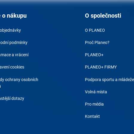
 o nákupu
O společnosti
 objednávky
O PLANEO
odní podmínky
Proč Planeo?
amace a vrácení
PLANEO+
avení cookies
PLANEO+ FIRMY
dy ochrany osobních
Podpora sportu a mládeže
ů
Volná místa
stější dotazy
Pro média
Kontakt