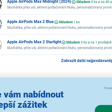
Apple AirPods Max Midnight (2024)
Skladem
5 ks a na 40 
Sluchátka přes uši, aktivní potlačování hluku, personalizovaný prost
režim propustnosti, přizpůsobují se individuálnímu tvaru hlavy, až 
Apple AirPods Max 2 Blue
Skladem
1 ks
Sluchátka, přes uši, aktivní potlačování hluku, personalizovaný pros
režim propustnosti, přizpůsobují se individuálnímu tvaru hlavy, až 
konverzací, USB-C
Apple AirPods Max 2 Starlight
Skladem
3 ks a na 1 prodejně
Sluchátka, přes uši, aktivní potlačování hluku, personalizovaný pros
režim propustnosti, přizpůsobují se individuálnímu tvaru hlavy, až 
konverzací, USB-C
Zobrazit další nejprodávanějš
jší
Od nejlevnějšího
Od nejdražšího
Dle dop
 vám nabídnout
epší zážitek