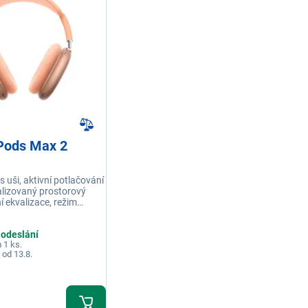
rPods Max 2
s uši, aktivní potlačování
alizovaný prostorový
í ekvalizace, režim
přizpůsobují se
 tvaru hlavy, až 20 hodin
 odeslání
y, detekce konverzací,
 1 ks.
 od 13.8.