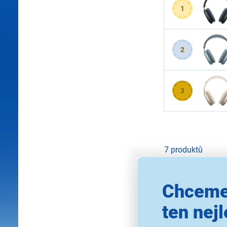
1
2
3
7 produktů
Nejprodávaně
Chceme
ten nejl