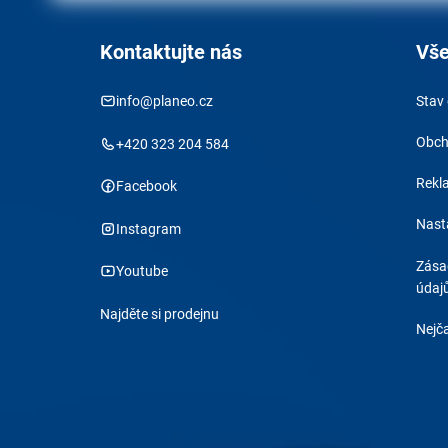
Kontaktujte nás
Vše
info@planeo.cz
Stav
Obch
+420 323 204 584
Rekl
Facebook
Nast
Instagram
Zása
Youtube
údaj
Najděte si prodejnu
Nejča