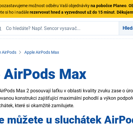
ě pozastavujeme možnost odběru Vaší objednávky
na pobočce Planeo
.
Ob
te si ho i nadále
rezervovat hned a vyzvednout už do 15 minut
.
Děkuje
Hled
e AirPods
Apple AirPods Max
 AirPods Max
irPods Max 2 posouvají laťku v oblasti kvality zvuku zase o úro
vanou konstrukci zajišťující maximální pohodlí a výkon podpoře
hátek, které si okamžitě zamilujete.
e můžete u sluchátek AirPo