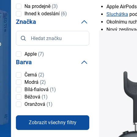
Dostupnost
Na prodejně
(3)
Apple AirPodsM
Ihned k odeslání
(6)
Sluchátka
podp
Značka
Okolnímu ruch
Nový zesilova
Značka
Pohodlné ovlá
zapnutí/vypnu
Na jedno nabit
Apple
(7)
Nabíjení sluc
Barva
Tvůrci ocení m
Barva
Černá
(2)
hudebních apl
Modrá
(2)
AirPodsMax2 p
Bílá-fialová
(1)
O maximální p
Béžová
(1)
speciální tex
Oranžová
(1)
otáčení a vyr
Ještě snadněj
Součástí bale
Zobrazit všechny filtry
uchovává sluc