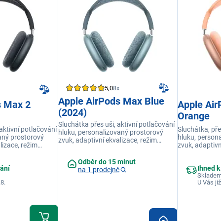
5,0
8x
Apple AirPods Max Blue
s Max 2
Apple Ai
(2024)
Orange
Sluchátka přes uši, aktivní potlačování
 aktivní potlačování
Sluchátka, pře
hluku, personalizovaný prostorový
aný prostorový
hluku, person
zvuk, adaptivní ekvalizace, režim
lizace, režim
zvuk, adaptivn
propustnosti, přizpůsobují se
sobují se
propustnosti, 
individuálnímu tvaru hlavy, až 20 hodin
 hlavy, až 20 hodin
individuálnímu
Odběr do 15 minut
poslechu hudby, USB‑C
lání
Ihned k
ekce konverzací,
poslechu hudb
na 1 prodejně
Skladem
USB-C
.8.
U Vás již