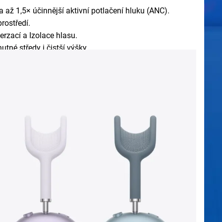
a až 1,5× účinnější aktivní potlačení hluku (ANC).
prostředí.
erzací a Izolace hlasu.
né středy i čistší výšky.
 nebo zastavení hudby, vytvoření fotky/videa,
ou latencí, což je ideální pro náročnější práci v
é, modré, fialové a oranžové.
síťoviny, náušníky z akustické paměťové pěny potažené
dizovaného hliníku doplněné mechanismem pro nezávislé
ní na hlavu.
enášení sluchátek AirPods Max 2. Pouzdro navíc
nabití.