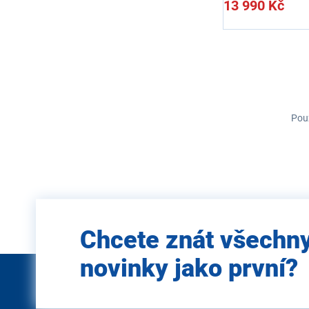
13 990 Kč
Použ
Zadejte
Chcete znát všechn
e-mail
novinky jako první?