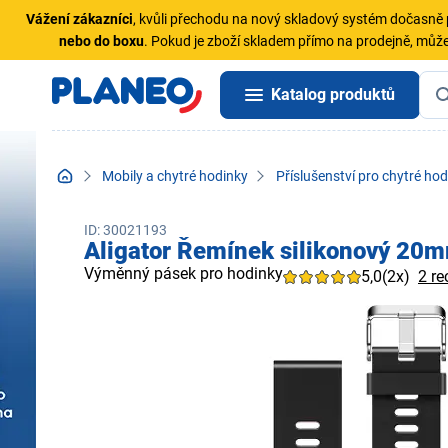
Vážení zákazníci
, kvůli přechodu na nový skladový systém dočasn
nebo do boxu
. Pokud je zboží skladem přímo na prodejně, může
Katalog produktů
Mobily a chytré hodinky
Příslušenství pro chytré hod
ID: 30021193
Aligator Řemínek silikonový 20m
Výměnný pásek pro hodinky
5,0
(2x)
2 re