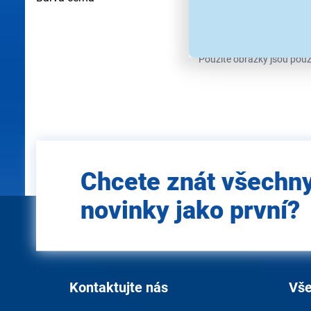
Použité obrázky jsou pouz
Zadejte
Chcete znát všechn
e-mail
novinky jako první?
Kontaktujte nás
Vše