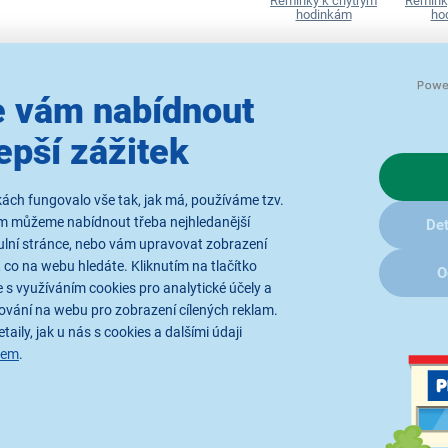
Řemínky k chytrým
Řemínk
hodinkám
ho
 vám nabídnout
epší zážitek
Parametry
Recenze
(2)
ách fungovalo vše tak, jak má, používáme tzv.
ám můžeme nabídnout třeba nejhledanější
Det
ulní stránce, nebo vám upravovat zobrazení
 co na webu hledáte. Kliknutím na tlačítko
O
 s využíváním cookies pro analytické účely a
r Watch Life nebo pro jakékoliv chytré či klasické hodinky s ro
ování na webu pro zobrazení cílených reklam.
taily, jak u nás s cookies a dalšími údaji
sem
.