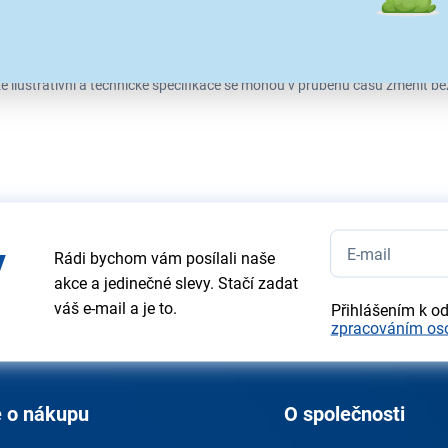
e ilustrativní a technické specifikace se mohou v průběhu času změnit b
y
Rádi bychom vám posílali naše
akce a jedinečné slevy. Stačí zadat
váš e-mail a je to.
Přihlášením k o
zpracováním os
 o nákupu
O společnosti