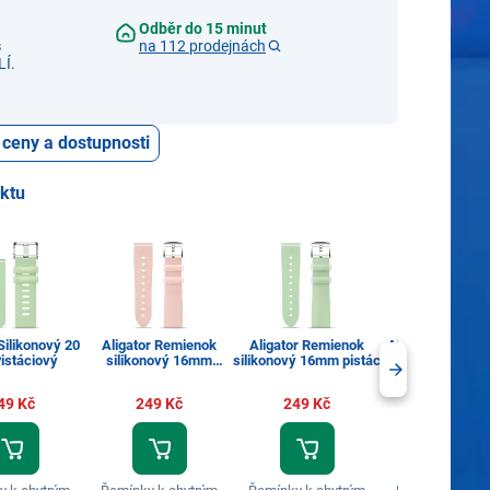
Odběr do 15 minut
s
na 112 prodejnách
Í.
 ceny a dostupnosti
uktu
Silikonový 20
Aligator Remienok
Aligator Remienok
Aligator Silikon
istáciový
silikonový 16mm
silikonový 16mm pistác
mm Hořčico
rúžový
49 Kč
249 Kč
249 Kč
249 Kč