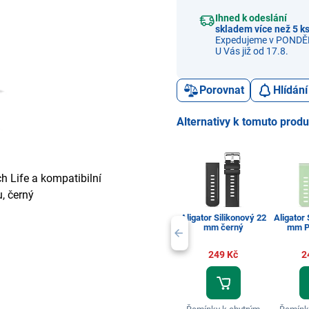
Ihned k odeslání
skladem více než 5 k
Expedujeme v PONDĚL
U Vás již od 17.8.
Porovnat
Hlídání
Alternativy k tomuto prod
h Life a kompatibilní
u, černý
Aligator Silikonový 22
Aligator 
mm černý
mm P
249 Kč
2