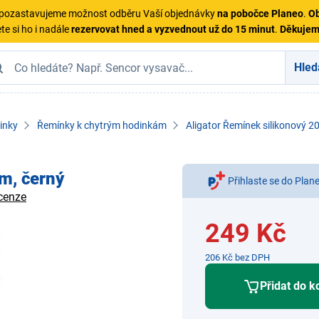
ě pozastavujeme možnost odběru Vaší objednávky
na pobočce Planeo
.
Ob
te si ho i nadále
rezervovat hned a vyzvednout už do 15 minut
.
Děkuje
Hled
inky
Řemínky k chytrým hodinkám
Aligator Řemínek silikonový 
m, černý
Přihlaste se do Plan
cenze
249 Kč
206 Kč bez DPH
Přidat do k