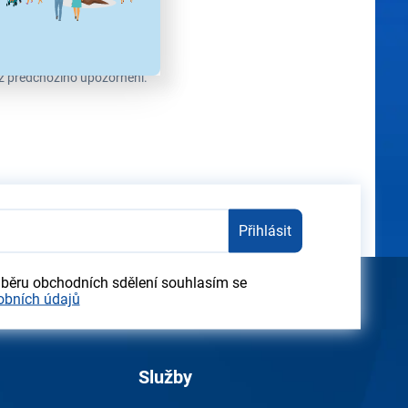
ez předchozího upozornění.
Přihlásit
dběru obchodních sdělení souhlasím se
obních údajů
Služby