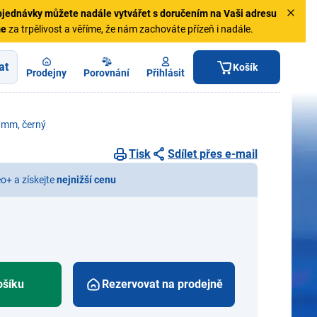
jednávky
můžete nadále vytvářet s doručením na Vaši adresu
me
za trpělivost a věříme, že nám zachováte přízeň i nadále.
at
Košík
Prodejny
Porovnání
Přihlásit
20mm, černý
Tisk
Sdílet přes e-mail
eo+ a získejte
nejnižší cenu
ošíku
Rezervovat na prodejně