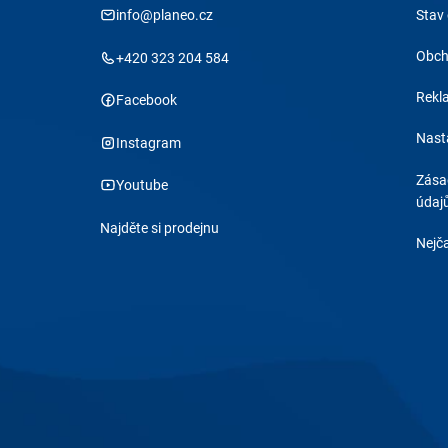
info@planeo.cz
Stav
Obch
+420 323 204 584
Rekl
Facebook
Nast
Instagram
Zása
Youtube
údaj
Najděte si prodejnu
Nejča