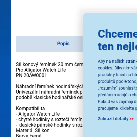
Chceme
ten nejl
Popis
Aby na našich stránk
Silikonový řemínek 20 mm černý
cookies. Díky nim v
Pro Aligator Watch Life
produkty hned na tit
PN 20AW0001
produktů podle toho,
Náhradní řemínek hodinářských roztečí!
„rozumím“ souhlasíte
Univerzální náhradní řemínek pro chytré hodinky Aligato
předáním údajů o ch
podobě klasické hodinářské osičky.
Pokud vás zajímají de
Kompatibilita
pracujeme, klikněte
- Aligator Watch Life
Zobrazit detaily
>>
- chytré hodinky s roztečí řemínku 20 mm
- klasické pánské hodinky s roztečí řemínku 20 mm
Materiál Silikon
Barva černá