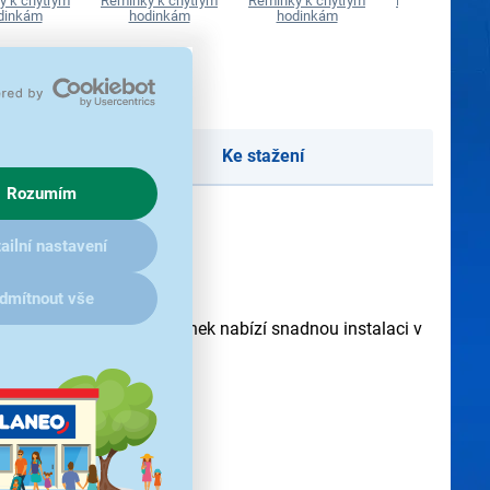
y k chytrým
Řemínky k chytrým
Řemínky k chytrým
Řemínky k chy
dinkám
hodinkám
hodinkám
hodinkám
Ke stažení
Rozumím
ailní nastavení
dmítnout vše
ztečí řemínku 20 mm. Řemínek nabízí snadnou instalaci v