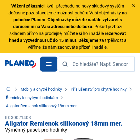
Vážení zákazníci
, kvůli přechodu na nový skladový systém
dočasně pozastavujeme možnost odběru Vaší objednávky
na
pobočce Planeo
.
Objednávky
můžete nadále vytvářet s
doručením na Vaši adresu nebo do boxu
. Pokud je zboží
skladem přímo na prodejně, můžete si ho i nadále
rezervovat
hned a vyzvednout už do 15 minut
.
Děkujeme
za trpělivost a
věříme, že nám zachováte přízeň i nadále.
Mobily a chytré hodinky
Příslušenství pro chytré hodinky
Řemínky k chytrým hodinkám
Aligator Remienok silikonový 18mm mer.
ID: 30021408
Aligator Remienok silikonový 18mm mer.
Výměnný pásek pro hodinky