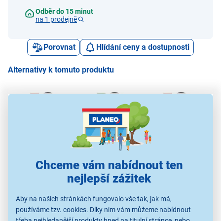
Odběr do 15 minut
na 1 prodejně
Porovnat
Hlídání ceny a dostupnosti
Alternativy k tomuto produktu
Aligator Remienok
Aligator Remienok
Aligator Remienok
A
silikonový 18mm
silikonový 18mm
silikonový 16mm
sili
rúžový
pistác.
rúžový
Chceme vám nabídnout ten
249 Kč
249 Kč
249 Kč
nejlepší zážitek
Aby na našich stránkách fungovalo vše tak, jak má,
Řemínky k chytrým
Řemínky k chytrým
Řemínky k chytrým
Ř
používáme tzv. cookies. Díky nim vám můžeme nabídnout
hodinkám
hodinkám
hodinkám
třeba nejhledanější produkty hned na titulní stránce, nebo