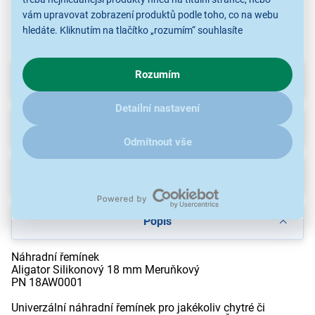
vám upravovat zobrazení produktů podle toho, co na webu
hledáte. Kliknutím na tlačítko „rozumím“ souhlasíte
s využíváním cookies pro analytické účely a předáním údajů o
chování na webu pro zobrazení cílených reklam. Pokud vás
Rozumím
Parametry
zajímají detaily, jak u nás s cookies a dalšími údaji pracujeme,
klikněte
sem
.
Detailní nastavení
Recenze
Odmítnout vše
Ke stažení
Popis
Náhradní řemínek
Aligator Silikonový 18 mm Meruňkový
PN 18AW0001
Univerzální náhradní řemínek pro jakékoliv chytré či