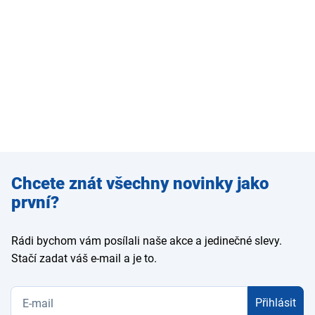
Zadejte
Chcete znát všechny novinky jako
e-mail
první?
Rádi bychom vám posílali naše akce a jedinečné slevy.
Stačí zadat váš e-mail a je to.
Přihlásit