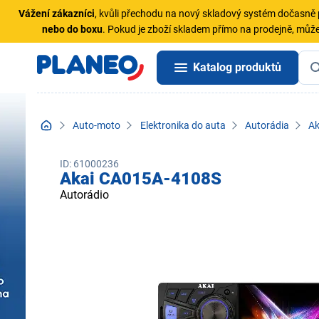
Vážení zákazníci
, kvůli přechodu na nový skladový systém dočasn
nebo do boxu
. Pokud je zboží skladem přímo na prodejně, může
Katalog produktů
Auto-moto
Elektronika do auta
Autorádia
Ak
ID: 61000236
Akai CA015A-4108S
Autorádio