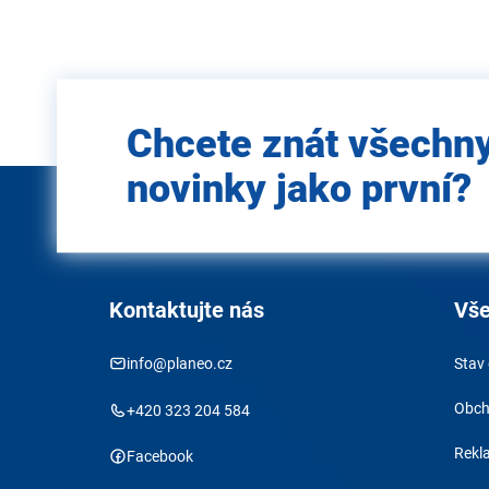
Zadejte
Chcete znát všechn
e-mail
novinky jako první?
Kontaktujte nás
Vše
info@planeo.cz
Stav
Obch
+420 323 204 584
Rekl
Facebook