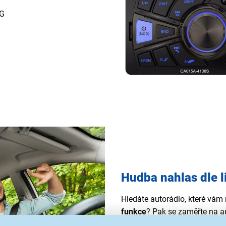
EG
Hudba nahlas dle l
Hledáte autorádio, které vám
funkce
? Pak se zaměřte na 
snadno instaluje do palubní 