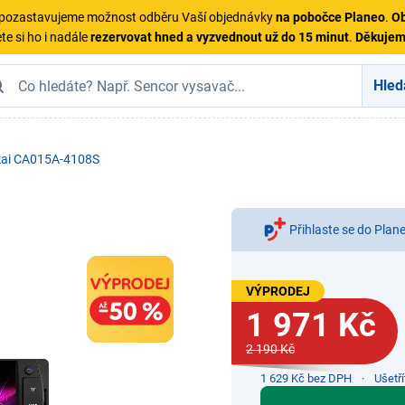
ě pozastavujeme možnost odběru Vaší objednávky
na pobočce Planeo
.
Ob
te si ho i nadále
rezervovat hned a vyzvednout už do 15 minut
.
Děkuje
Hled
ai CA015A-4108S
Přihlaste se do Plan
VÝPRODEJ
1 971 Kč
2 190 Kč
1 629 Kč bez DPH
Ušetř