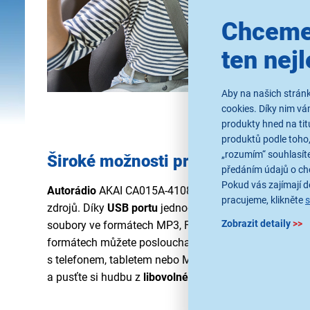
Chceme
ten nejl
Aby na našich stránk
cookies. Díky nim v
produkty hned na tit
produktů podle toho,
„rozumím“ souhlasíte
Široké možnosti pro poslech hudb
předáním údajů o ch
Pokud vás zajímají de
Autorádio
AKAI CA015A-4108S vám umožní vychutnat
pracujeme, klikněte
zdrojů. Díky
USB portu
jednoduše připojíte flash disk a
Zobrazit detaily
>>
soubory ve formátech MP3, FLAC, AAC, WAV, WMA, J
formátech můžete poslouchat hudbu i z
pamětové ka
s telefonem, tabletem nebo MP3 přehrávačem pomocí
a pusťte si hudbu z
libovolné aplikace
.