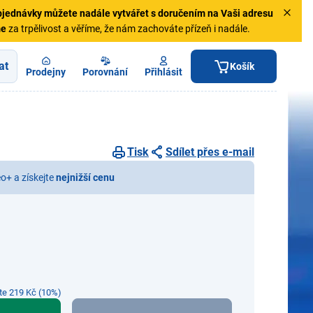
jednávky
můžete nadále vytvářet s doručením na Vaši adresu
me
za trpělivost a věříme, že nám zachováte přízeň i nadále.
at
Košík
Prodejny
Porovnání
Přihlásit
Tisk
Sdílet přes e-mail
eo+ a získejte
nejnižší cenu
íte 219 Kč (10%)