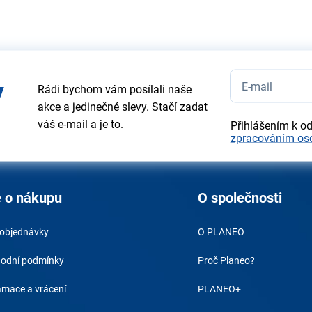
y
Rádi bychom vám posílali naše
akce a jedinečné slevy. Stačí zadat
váš e-mail a je to.
Přihlášením k o
zpracováním os
 o nákupu
O společnosti
 objednávky
O PLANEO
odní podmínky
Proč Planeo?
amace a vrácení
PLANEO+