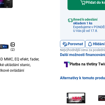
Přidat do k
Ihned k odeslání
skladem 1 ks
Expedujeme v PONDĚL
U Vás již od 17.8.
Porovnat
Hlídání
(2)
Nejvýhodnější cena za poslední
Další možnosti financován
SD MMC, EQ efekt, fader,
Platba na třetiny Twi
é ukládání stanic,
álkové ovládání
Alternativy k tomuto prod