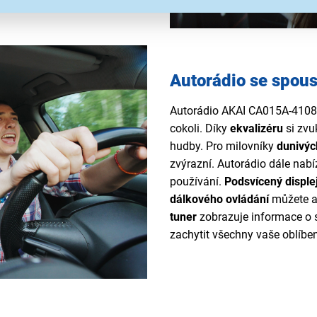
Autorádio se spous
Autorádio AKAI CA015A-4108
cokoli. Díky
ekvalizéru
si zvu
hudby. Pro milovníky
dunivýc
zvýrazní. Autorádio dále nab
používání.
Podsvícený disple
dálkového ovládání
můžete au
tuner
zobrazuje informace o s
zachytit všechny vaše oblíben