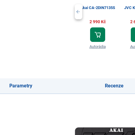
Akai CA-2DIN7135S
JVC K
2 990 Kč
2 
Autorádia
Au
Parametry
Recenze