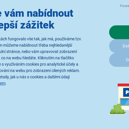
i větší auta.
 vám nabídnout
epší zážitek
ách fungovalo vše tak, jak má, používáme tzv.
ám můžeme nabídnout třeba nejhledanější
Det
ulní stránce, nebo vám upravovat zobrazení
 co na webu hledáte. Kliknutím na tlačítko
O
 s využíváním cookies pro analytické účely a
y
ování na webu pro zobrazení cílených reklam.
taily, jak u nás s cookies a dalšími údaji
 si hudbu z mnoha různých
sem
.
 pustíte si své oblíbené
PEG a MPEG. Ve stejných
rty
. Propojte autorádio
 AUX/Line IN konektoru