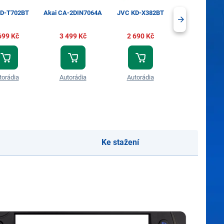
D-T702BT
Akai CA-2DIN7064A
JVC KD-X382BT
JVC KW-X85
699 Kč
3 499 Kč
2 690 Kč
3 499 Kč
torádia
Autorádia
Autorádia
Autorádia
Ke stažení