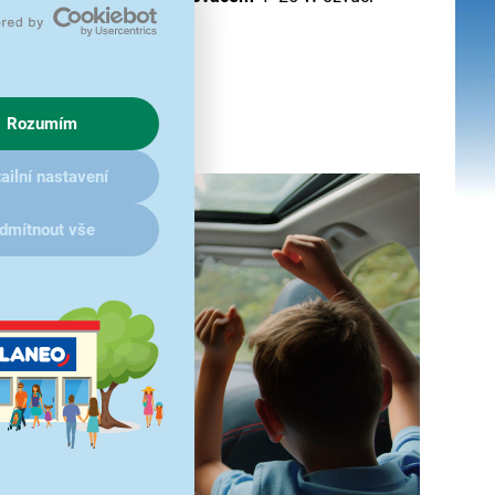
Rozumím
ailní nastavení
dmítnout vše