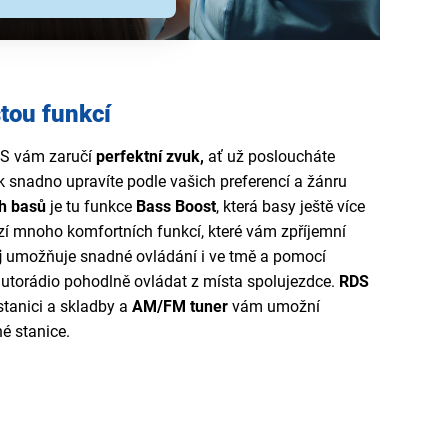
tou funkcí
S vám zaručí
perfektní zvuk,
ať už posloucháte
k snadno upravíte podle vašich preferencí a žánru
h basů
je tu funkce
Bass Boost
, která basy ještě více
ízí mnoho komfortních funkcí, které vám zpříjemní
j
umožňuje snadné ovládání i ve tmě a pomocí
torádio pohodlně ovládat z místa spolujezdce.
RDS
tanici a skladby a
AM/FM tuner
vám umožní
é stanice.