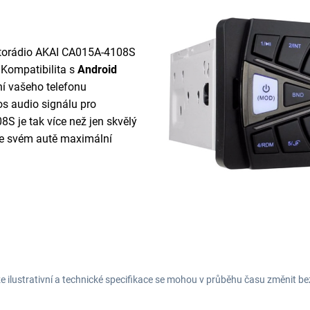
utorádio AKAI CA015A-4108S
 Kompatibilita s
Android
í vašeho telefonu
os audio signálu pro
 je tak více než jen skvělý
í ve svém autě maximální
e ilustrativní a technické specifikace se mohou v průběhu času změnit b