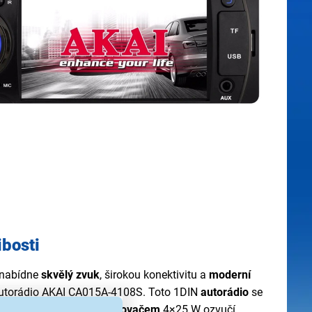
ibosti
 nabídne
skvělý zvuk
, širokou konektivitu a
moderní
autorádio AKAI CA015A-4108S. Toto 1DIN
autorádio
se
desky a s
výkonným zesilovačem
4×25 W ozvučí