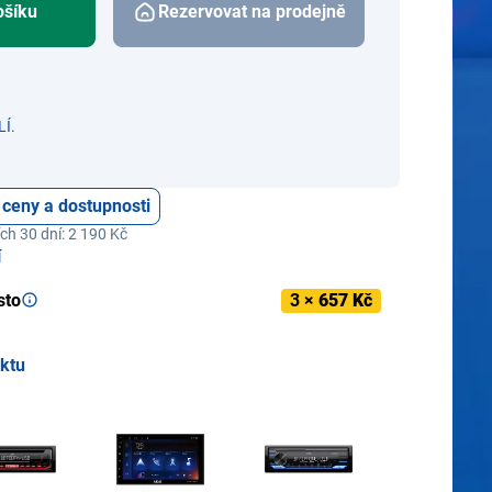
ošíku
Rezervovat na prodejně
Í.
 ceny a dostupnosti
ch 30 dní: 2 190 Kč
í
sto
3 ×
657 Kč
uktu