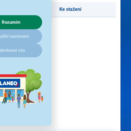
Ke stažení
Rozumím
ailní nastavení
dmítnout vše
ez předchozího upozornění.