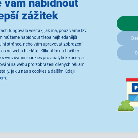
 vám nabídnout
Parametry
Recenze
epší zážitek
ách fungovalo vše tak, jak má, používáme tzv.
ám můžeme nabídnout třeba nejhledanější
Det
ulní stránce, nebo vám upravovat zobrazení
 co na webu hledáte. Kliknutím na tlačítko
O
 s využíváním cookies pro analytické účely a
ování na webu pro zobrazení cílených reklam.
taily, jak u nás s cookies a dalšími údaji
sem
.
e ilustrativní a technické specifikace se mohou v průběhu času změnit b