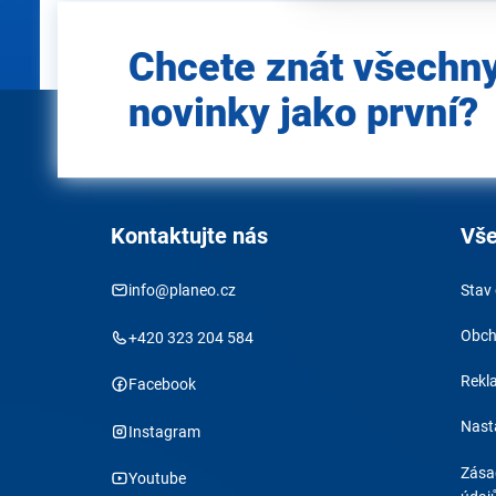
Zadejte
Chcete znát všechn
e-mail
novinky jako první?
Kontaktujte nás
Vše
info@planeo.cz
Stav
Obch
+420 323 204 584
Rekl
Facebook
Nast
Instagram
Zása
Youtube