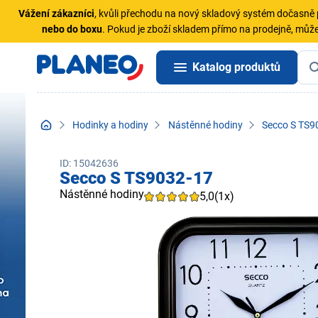
Vážení zákazníci
, kvůli přechodu na nový skladový systém dočasn
nebo do boxu
. Pokud je zboží skladem přímo na prodejně, může
Katalog produktů
Hodinky a hodiny
Nástěnné hodiny
Secco S TS9
ID: 15042636
Secco S TS9032-17
Nástěnné hodiny
5,0
(1x)