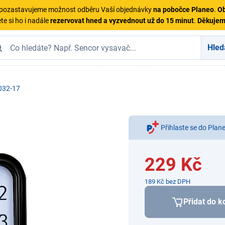
ě pozastavujeme možnost odběru Vaší objednávky
na pobočce Planeo
.
Ob
te si ho i nadále
rezervovat hned a vyzvednout už do 15 minut
.
Děkuje
Hled
032-17
Přihlaste se do Plan
229 Kč
189 Kč bez DPH
Přidat do k