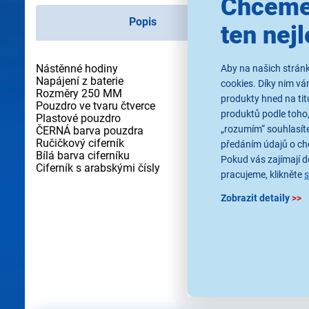
Chceme
Popis
ten nejl
Nástěnné hodiny
Aby na našich stránk
Napájení z baterie
cookies. Díky nim v
Rozměry 250 MM
produkty hned na tit
Pouzdro ve tvaru čtverce
produktů podle toho,
Plastové pouzdro
„rozumím“ souhlasíte
ČERNÁ barva pouzdra
Ručičkový ciferník
předáním údajů o ch
Bílá barva ciferníku
Pokud vás zajímají de
Ciferník s arabskými čísly
pracujeme, klikněte
Zobrazit detaily
>>
Použité obrázky jsou pouz