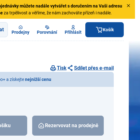
jednávky
můžete nadále vytvářet s doručením na Vaši adresu
me
za trpělivost a věříme, že nám zachováte přízeň i nadále.
at
Košík
Prodejny
Porovnání
Přihlásit
Tisk
Sdílet přes e-mail
eo+ a získejte
nejnižší cenu
ošíku
Rezervovat na prodejně