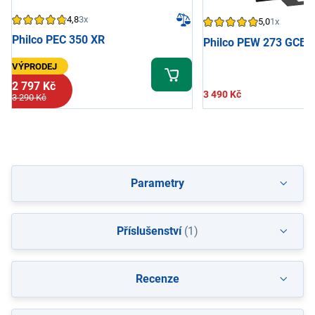
4,8
3x
5,0
1x
Philco PEC 350 XR
Philco PEW 273 GCB
VÝPRODEJ
2 797 Kč
3 490 Kč
3 290 Kč
Parametry
Příslušenství
(1)
Recenze