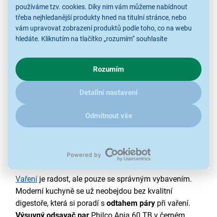
používáme tzv. cookies. Díky nim vám můžeme nabídnout
odtahový a recirkulační režim
třeba nejhledanější produkty hned na titulní stránce, nebo
LED osvětlení
vám upravovat zobrazení produktů podle toho, co na webu
hledáte. Kliknutím na tlačítko „rozumím“ souhlasíte
s využíváním cookies pro analytické účely a předáním údajů o
chování na webu pro zobrazení cílených reklam. Pokud vás
Rozumím
zajímají detaily, jak u nás s cookies a dalšími údaji pracujeme,
klikněte
sem
.
Detailní nastavení
Odmítnout vše
Užijte si čas v kuchyni
Vaření
je radost, ale pouze se správným vybavením.
Moderní kuchyně se už neobejdou bez kvalitní
digestoře, která si poradí s
odtahem páry
při vaření.
Výsuvný odsavač par
Philco Apia 60 TB v černém