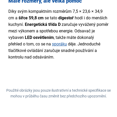
Malé rozměry, ale velká pomoc
Díky svým kompaktním rozměrům 7,5 × 23,6 × 34,9
cm a
šířce 59,8 cm
se tato
digestoř
hodí i do menších
kuchyní.
Energetická třída
D
zaručuje vyvážený poměr
mezi výkonem a spotřebou energie. Odsavač je
vybaven
LED osvětlením
, takže máte dokonalý
přehled o tom, co se na
sporáku
děje. Jednoduché
tlačítkové ovládání zaručuje snadné používání a
kontrolu nad odsáváním.
Použité obrázky jsou pouze ilustrativní a technické specifikace se
mohou v průběhu času změnit bez předchozího upozornění.