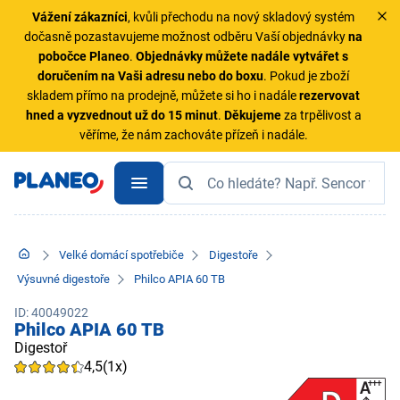
Vážení zákazníci
, kvůli přechodu na nový skladový systém
dočasně pozastavujeme možnost odběru Vaší objednávky
na
pobočce Planeo
.
Objednávky
můžete nadále vytvářet s
doručením na Vaši adresu nebo do boxu
. Pokud je zboží
skladem přímo na prodejně, můžete si ho i nadále
rezervovat
hned a vyzvednout už do 15 minut
.
Děkujeme
za trpělivost a
věříme, že nám zachováte přízeň i nadále.
Velké domácí spotřebiče
Digestoře
Výsuvné digestoře
Philco APIA 60 TB
ID: 40049022
Philco APIA 60 TB
Digestoř
4,5
(1x)