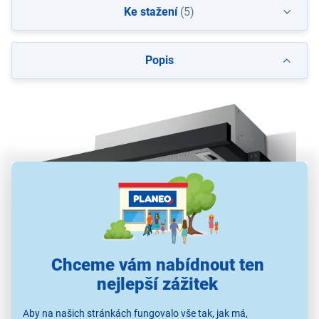
Ke stažení
(5)
Popis
Výsuvný odsavač par Philco Apia 60 TB
Chceme vám nabídnout ten
nejlepší zážitek
max. výkon odsávání 304 m³/h
3 rychlosti
Aby na našich stránkách fungovalo vše tak, jak má,
energetická třída D