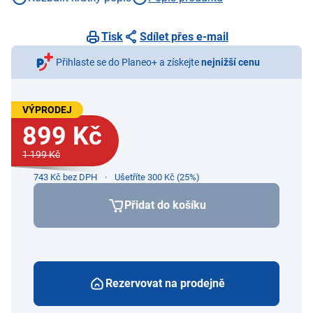
Tisk
Sdílet přes e-mail
Přihlaste se do Planeo+ a získejte
nejnižší cenu
VÝPRODEJ
899 Kč
1 199 Kč
743 Kč bez DPH
Ušetříte 300 Kč (25%)
Přidat do košíku
Rezervovat na prodejně