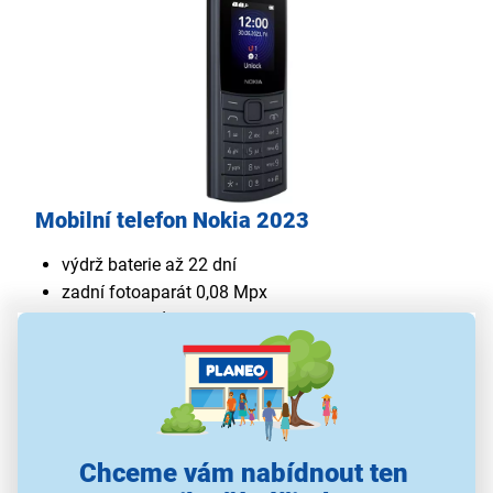
Mobilní telefon Nokia 2023
výdrž baterie až 22 dní
zadní fotoaparát 0,08 Mpx
interní paměť 0,125 GB
možnost dual SIM
úhlopříčka 1,77"
možnost paměťové karty Micro SD 32 GB
Chceme vám nabídnout ten