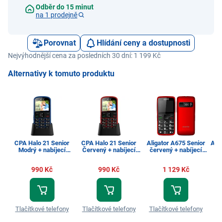
Odběr do 15 minut
na 1 prodejně
Porovnat
Hlídání ceny a dostupnosti
Nejvýhodnější cena za posledních 30 dní: 1 199 Kč
Alternativy k tomuto produktu
CPA Halo 21 Senior
CPA Halo 21 Senior
Aligator A675 Senior
Ali
Modrý + nabíjecí
Červený + nabíjecí
červený + nabíjecí
stojánek
stojánek
stojánek
990 Kč
990 Kč
1 129 Kč
Tlačítkové telefony
Tlačítkové telefony
Tlačítkové telefony
Tl