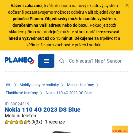
Vážení zákazníci
, kvůli přechodu na nový skladový systém
dočasně pozastavujeme možnost odběru Vaší objednávky
na
pobočce Planeo
.
Objednávky
můžete nadále vytvářet s
doručením na Vaši adresu nebo do boxu
. Pokud je zboží
skladem přímo na prodejně, můžete si ho i nadále
rezervovat
hned a vyzvednout už do 15 minut
.
Děkujeme
za trpělivost a
věříme, že nám zachováte přízeň i nadále.
Mobily a chytré hodinky
Mobilní telefony
Tlačítkové telefony
Nokia 110 4G 2023 DS Blue
ID: 30024319
Nokia 110 4G 2023 DS Blue
Mobilní telefon
5,0
(3x)
1 recenze