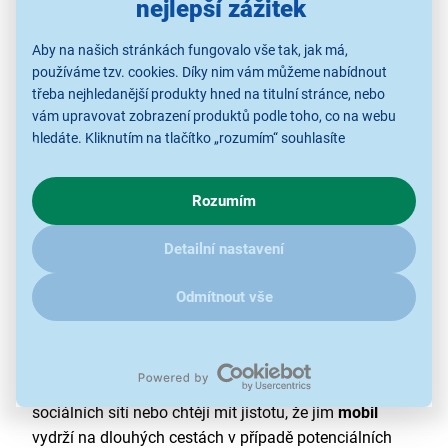
nejlepší zážitek
Aby na našich stránkách fungovalo vše tak, jak má,
používáme tzv. cookies. Díky nim vám můžeme nabídnout
třeba nejhledanější produkty hned na titulní stránce, nebo
vám upravovat zobrazení produktů podle toho, co na webu
hledáte. Kliknutím na tlačítko „rozumím“ souhlasíte
s využíváním cookies pro analytické účely a předáním údajů o
chování na webu pro zobrazení cílených reklam. Pokud vás
Dlouhá výdrž baterie
Rozumím
zajímají detaily, jak u nás s cookies a dalšími údaji pracujeme,
klikněte
sem
.
Potřebujete spolehlivý
mobilní telefon
s
dlouhou
Detailní nastavení
výdrží baterie
a jednoduchým ovládáním? Právě pro
vás je skvělou volbou
mobilní telefon
Nokia 2023,
Odmítnout vše
který zvládne v režimu stand by fungovat až 22 dní.
Při využívání na hovory dokáže vydržet dlouhých
12 hodin, a to na jedno nabití. To je skvělá vlastnost
pro uživatele, kteří na
telefonu
netráví čas projížděním
sociálních sítí nebo chtějí mít jistotu, že jim
mobil
vydrží na dlouhých cestách v případě potenciálních