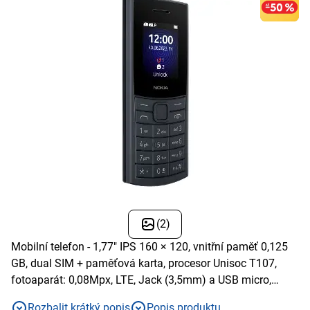
(2)
Mobilní telefon - 1,77" IPS 160 × 120, vnitřní paměť 0,125
GB, dual SIM + paměťová karta, procesor Unisoc T107,
fotoaparát: 0,08Mpx, LTE, Jack (3,5mm) a USB micro,
baterie 1450 mAh, model 2023
Rozbalit krátký popis
Popis produktu