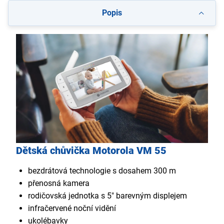
Popis
Dětská chůvička Motorola VM 55
bezdrátová technologie s dosahem 300 m
přenosná kamera
rodičovská jednotka s 5" barevným displejem
infračervené noční vidění
ukolébavky