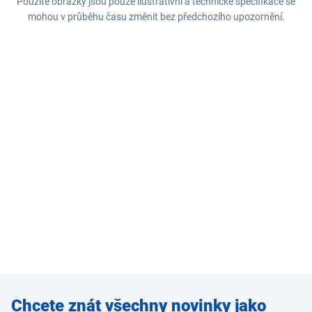
Použité obrázky jsou pouze ilustrativní a technické specifikace se
mohou v průběhu času změnit bez předchozího upozornění.
Zadejte
Chcete znát všechny novinky jako