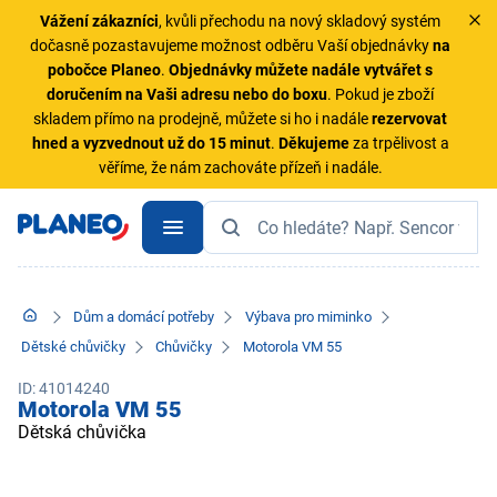
Vážení zákazníci
, kvůli přechodu na nový skladový systém
dočasně pozastavujeme možnost odběru Vaší objednávky
na
pobočce Planeo
.
Objednávky
můžete nadále vytvářet s
doručením na Vaši adresu nebo do boxu
. Pokud je zboží
skladem přímo na prodejně, můžete si ho i nadále
rezervovat
hned a vyzvednout už do 15 minut
.
Děkujeme
za trpělivost a
věříme, že nám zachováte přízeň i nadále.
Dům a domácí potřeby
Výbava pro miminko
Dětské chůvičky
Chůvičky
Motorola VM 55
ID: 41014240
Motorola VM 55
Dětská chůvička