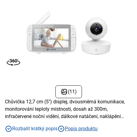
(11)
Chůvička 12,7 cm (5") displej, dvousměrná komunikace,
monitorování teploty místnosti, dosah až 300m,
infračervené noční vidění, dálkové natáčení, naklápění
kamery a přiblížení (zoom),ukolébavky.
Rozbalit krátký popis
Popis produktu