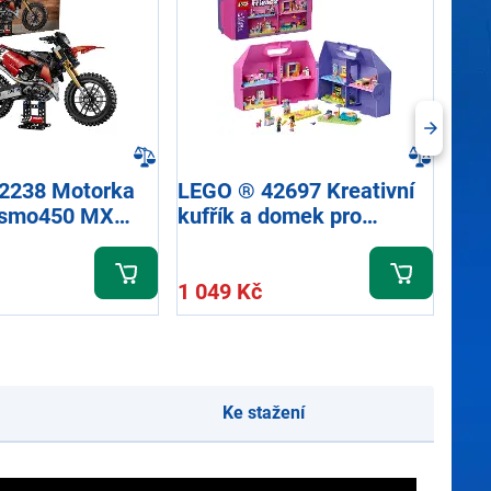
2238 Motorka
LEGO ® 42697 Kreativní
LEG
esmo450 MX
kufřík a domek pro
bou
panenky
Nin
1 049 Kč
979
Ke stažení