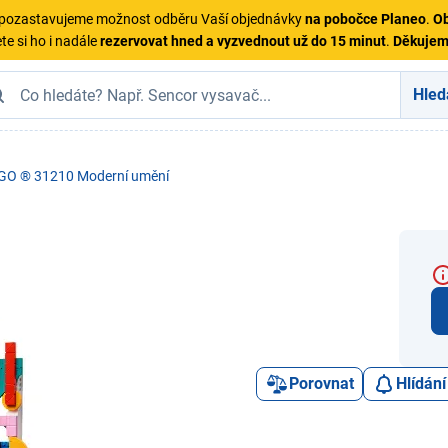
ě pozastavujeme možnost odběru Vaší objednávky
na pobočce Planeo
.
Ob
te si ho i nadále
rezervovat hned a vyzvednout už do 15 minut
.
Děkuje
Hled
GO ® 31210 Moderní umění
Porovnat
Hlídání