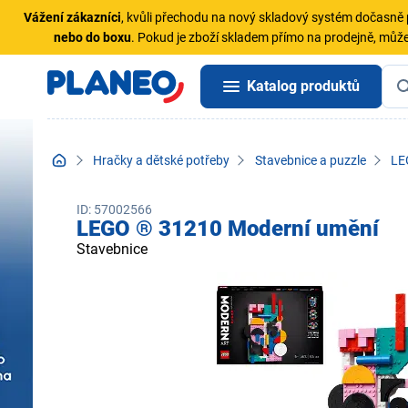
Vážení zákazníci
, kvůli přechodu na nový skladový systém dočasn
nebo do boxu
. Pokud je zboží skladem přímo na prodejně, může
Katalog produktů
Hračky a dětské potřeby
Stavebnice a puzzle
LE
ID: 57002566
LEGO ® 31210 Moderní umění
Stavebnice