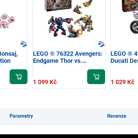
onsaj,
LEGO ® 76322 Avengers:
LEGO ® 4
tion
Endgame Thor vs.
Ducati D
Chitauri, Marvel
Factory
1 099 Kč
1 029 Kč
Parametry
Recenze