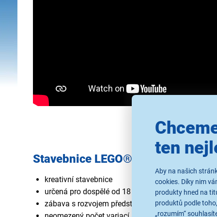
Chceme
ten nejl
Stavebnice LEGO® Art 31210 Mod
Aby na našich stránk
kreativní stavebnice
cookies. Díky nim v
určená pro dospělé od 18 let
produkty hned na tit
produktů podle toho,
zábava s rozvojem představivosti
„rozumím“ souhlasíte
neomezený počet variací