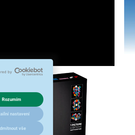
Rozumím
ailní nastavení
dmítnout vše