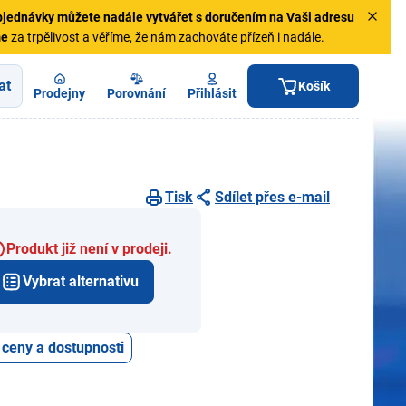
jednávky
můžete nadále vytvářet s doručením na Vaši adresu
me
za trpělivost a věříme, že nám zachováte přízeň i nadále.
at
Košík
Prodejny
Porovnání
Přihlásit
Tisk
Sdílet přes e-mail
Produkt již není v prodeji.
Vybrat alternativu
 ceny a dostupnosti