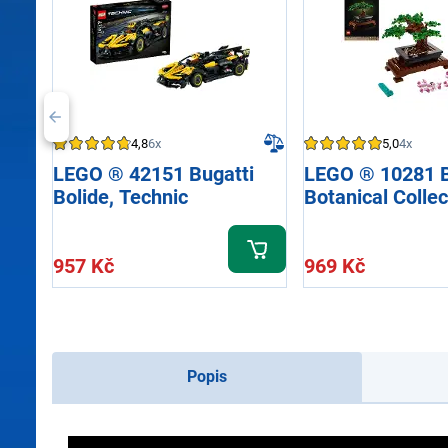
4,8
6x
5,0
4x
LEGO ® 42151 Bugatti
LEGO ® 10281 B
Bolide, Technic
Botanical Collec
957 Kč
969 Kč
Popis