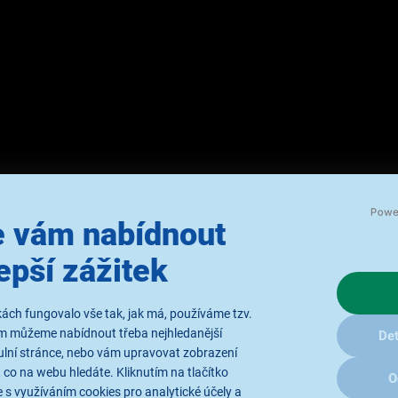
 vám nabídnout
epší zážitek
erní umění
ách fungovalo vše tak, jak má, používáme tzv.
ám můžeme nabídnout třeba nejhledanější
Det
ulní stránce, nebo vám upravovat zobrazení
 co na webu hledáte. Kliknutím na tlačítko
O
 s využíváním cookies pro analytické účely a