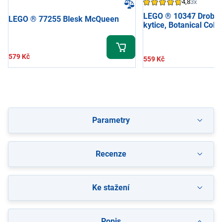
4,8
3x
LEGO ® 10347 Drobná
LEGO ® 77255 Blesk McQueen
kytice, Botanical Colle
579 Kč
559 Kč
Parametry
Recenze
Ke stažení
Popis