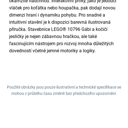
okamžitě nadchnou. Interaktivní prvky, jako je jedoucí
vláček pro koťátka nebo houpačka, pak dodají novou
dimenzi hraní i dynamiku pohybu. Pro snadné a
intuitivní stavění je k dispozici barevná ilustrovaná
příručka. Stavebnice LEGO® 10796 Gábi a kočičí
jesličky je nejen zábavnou hračkou, ale také
fascinujícím nástrojem pro rozvoj mnoha důležitých
dovedností včetně jemné motoriky a logiky.
Použité obrázky jsou pouze ilustrativní a technické specifikace se
mohou v průběhu času změnit bez předchozího upozornění.