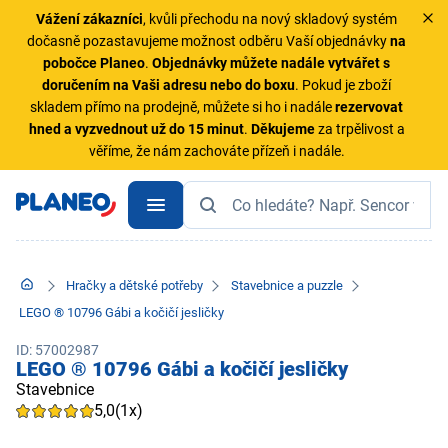
Vážení zákazníci
, kvůli přechodu na nový skladový systém
dočasně pozastavujeme možnost odběru Vaší objednávky
na
pobočce Planeo
.
Objednávky
můžete nadále vytvářet s
doručením na Vaši adresu nebo do boxu
. Pokud je zboží
skladem přímo na prodejně, můžete si ho i nadále
rezervovat
hned a vyzvednout už do 15 minut
.
Děkujeme
za trpělivost a
věříme, že nám zachováte přízeň i nadále.
Hračky a dětské potřeby
Stavebnice a puzzle
LEGO ® 10796 Gábi a kočičí jesličky
ID: 57002987
LEGO ® 10796 Gábi a kočičí jesličky
Stavebnice
5,0
(1x)