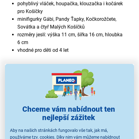
pohyblivý vláček, houpačka, klouzačka i kočárek
pro Košíčky
minifigurky Gábi, Pandy Ťapky, Kočkorožčete,
Sovátka a čtyř Malých Košíčků
rozměry jeslí: výška 11 cm, šířka 16 cm, hloubka
6 cm
vhodné pro děti od 4 let
Chceme vám nabídnout ten
nejlepší zážitek
Aby na našich stránkách fungovalo vše tak, jak má,
Postarejte se o koťátka
používáme tzv. cookies. Díky nim vám můžeme nabídnout