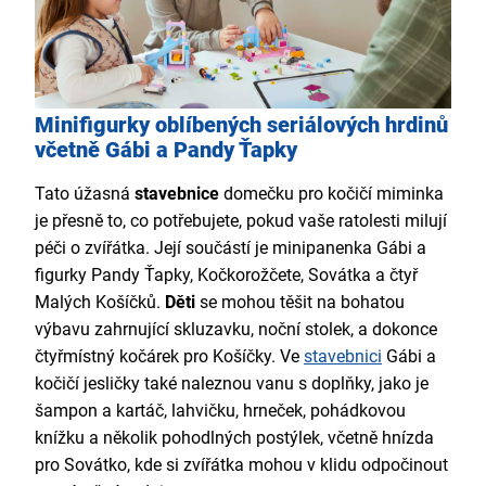
Minifigurky oblíbených seriálových hrdinů
včetně Gábi a Pandy Ťapky
Tato úžasná
stavebnice
domečku pro kočičí miminka
je přesně to, co potřebujete, pokud vaše ratolesti milují
péči o zvířátka. Její součástí je minipanenka Gábi a
figurky Pandy Ťapky, Kočkorožčete, Sovátka a čtyř
Malých Košíčků.
Děti
se mohou těšit na bohatou
výbavu zahrnující skluzavku, noční stolek, a dokonce
čtyřmístný kočárek pro Košíčky. Ve
stavebnici
Gábi a
kočičí jesličky také naleznou vanu s doplňky, jako je
šampon a kartáč, lahvičku, hrneček, pohádkovou
knížku a několik pohodlných postýlek, včetně hnízda
pro Sovátko, kde si zvířátka mohou v klidu odpočinout