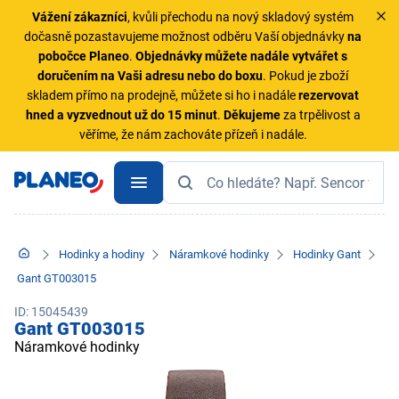
Vážení zákazníci
, kvůli přechodu na nový skladový systém
dočasně pozastavujeme možnost odběru Vaší objednávky
na
pobočce Planeo
.
Objednávky
můžete nadále vytvářet s
doručením na Vaši adresu nebo do boxu
. Pokud je zboží
skladem přímo na prodejně, můžete si ho i nadále
rezervovat
hned a vyzvednout už do 15 minut
.
Děkujeme
za trpělivost a
věříme, že nám zachováte přízeň i nadále.
Hodinky a hodiny
Náramkové hodinky
Hodinky Gant
Gant GT003015
ID: 15045439
Gant GT003015
Náramkové hodinky