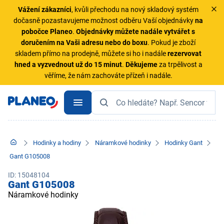
Vážení zákazníci
, kvůli přechodu na nový skladový systém
dočasně pozastavujeme možnost odběru Vaší objednávky
na
pobočce Planeo
.
Objednávky
můžete nadále vytvářet s
doručením na Vaši adresu nebo do boxu
. Pokud je zboží
skladem přímo na prodejně, můžete si ho i nadále
rezervovat
hned a vyzvednout už do 15 minut
.
Děkujeme
za trpělivost a
věříme, že nám zachováte přízeň i nadále.
Hodinky a hodiny
Náramkové hodinky
Hodinky Gant
Gant G105008
ID: 15048104
Gant G105008
Náramkové hodinky