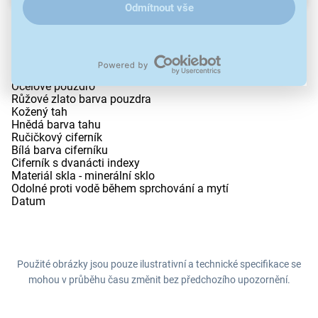
Odmítnout vše
Pánské náramkové hodinky
Napájení z baterie
Strojek MIYOTA 6P26
Průměr pouzdra 41,5 mm
Pouzdro ve tvaru kruhu
Ocelové pouzdro
Růžové zlato barva pouzdra
Kožený tah
Hnědá barva tahu
Ručičkový ciferník
Bílá barva ciferníku
Ciferník s dvanácti indexy
Materiál skla - minerální sklo
Odolné proti vodě během sprchování a mytí
Datum
Použité obrázky jsou pouze ilustrativní a technické specifikace se
mohou v průběhu času změnit bez předchozího upozornění.