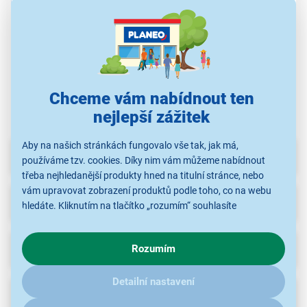
Gant G186001
Gant G162001
3 990 Kč
3 790 Kč
Chceme vám nabídnout ten
nejlepší zážitek
Aby na našich stránkách fungovalo vše tak, jak má,
Parametry
používáme tzv. cookies. Díky nim vám můžeme nabídnout
třeba nejhledanější produkty hned na titulní stránce, nebo
vám upravovat zobrazení produktů podle toho, co na webu
Recenze
hledáte. Kliknutím na tlačítko „rozumím“ souhlasíte
s využíváním cookies pro analytické účely a předáním údajů o
chování na webu pro zobrazení cílených reklam. Pokud vás
Ke stažení
Rozumím
zajímají detaily, jak u nás s cookies a dalšími údaji pracujeme,
klikněte
sem
.
Detailní nastavení
Popis