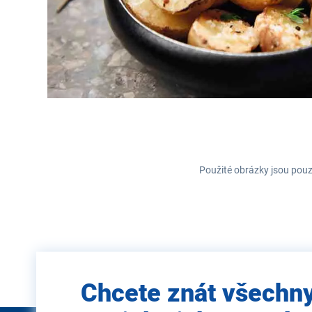
Použité obrázky jsou pouz
Zadejte
Chcete znát všechn
e-mail