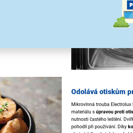
e
mikrovlnným výkonem
ilem s příkonem až 1 000 W.
rogramy
vaření
i
zaručuje šetrné a přesné
nadné dotykové ovládání s
onci cyklu činí obsluhu
Odolává otiskům p
Mikrovlnná trouba Electrolu
materiálu s
úpravou proti ot
nutnosti častého leštění. Dvíř
pohodlí při používání. Díky
ko