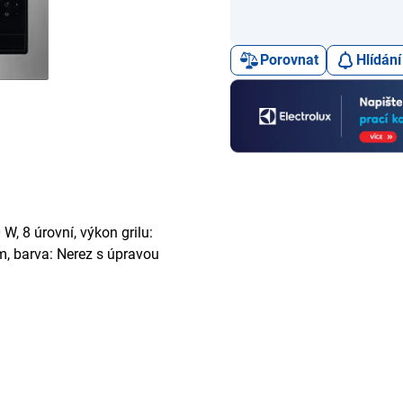
Porovnat
Hlídání
, 8 úrovní, výkon grilu:
m, barva: Nerez s úpravou