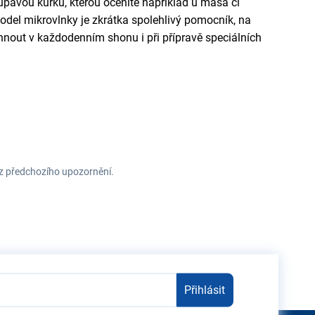
křupavou kůrku, kterou oceníte například u masa či
del mikrovlnky je zkrátka spolehlivý pomocník, na
hnout v každodenním shonu i při přípravě speciálních
ez předchozího upozornění.
Přihlásit