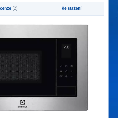
cenze
(2)
Ke stažení