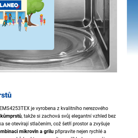
rstů
x EMS4253TEX je vyrobena z kvalitního nerezového
iskům
prstů
, takže si zachová svůj elegantní vzhled bez
ka se otevírají stlačením, což šetří prostor a zvyšuje
mbinaci mikrovln a grilu
připravíte nejen rychlé a