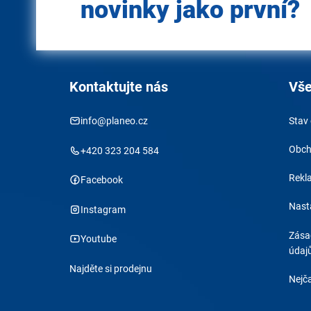
novinky jako první?
Kontaktujte nás
Vše
info@planeo.cz
Stav
Obch
+420 323 204 584
Rekl
Facebook
Nast
Instagram
Zása
Youtube
údaj
Najděte si prodejnu
Nejča