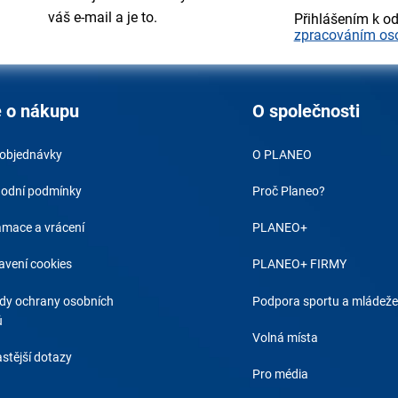
váš e-mail a je to.
Přihlášením k o
zpracováním os
 o nákupu
O společnosti
 objednávky
O PLANEO
odní podmínky
Proč Planeo?
amace a vrácení
PLANEO+
avení cookies
PLANEO+ FIRMY
dy ochrany osobních
Podpora sportu a mládeže
ů
Volná místa
stější dotazy
Pro média