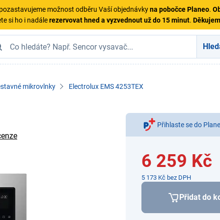
ě pozastavujeme možnost odběru Vaší objednávky
na pobočce Planeo
.
Ob
te si ho i nadále
rezervovat hned a vyzvednout už do 15 minut
.
Děkuje
Hled
stavné mikrovlnky
Electrolux EMS 4253TEX
Přihlaste se do Plan
cenze
6 259 Kč
5 173 Kč bez DPH
Přidat do k