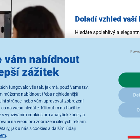
Doladí vzhled vaší
Hledáte spolehlivý a elegantn
jídel?
Vestavná mikrovlnná t
všechny, kteří chtějí vařit ryc
 vám nabídnout
výsledků. Tento model nabízí 
takže s ním zvládnete ohřát, 
epší zážitek
vestavnému provedení navíc 
kuchyně.
ách fungovalo vše tak, jak má, používáme tzv.
ám můžeme nabídnout třeba nejhledanější
Det
ulní stránce, nebo vám upravovat zobrazení
 co na webu hledáte. Kliknutím na tlačítko
O
 s využíváním cookies pro analytické účely a
ování na webu pro zobrazení cílených reklam.
taily, jak u nás s cookies a dalšími údaji
sem
.