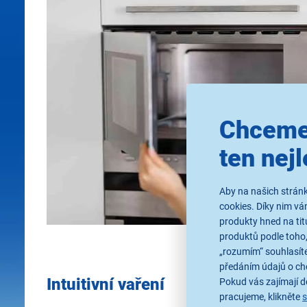
Chceme
ten nejl
Aby na našich stránk
cookies. Díky nim v
produkty hned na tit
produktů podle toho,
„rozumím“ souhlasíte
předáním údajů o ch
Intuitivní vaření
Pokud vás zajímají de
pracujeme, klikněte