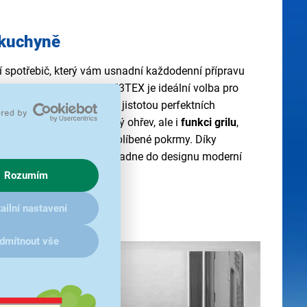
 kuchyně
í spotřebič, který vám usnadní každodenní přípravu
rouba
Electrolux EMS4253TEX je ideální volba pro
hle, jednoduše a zároveň s jistotou perfektních
nejen klasický mikrovlnný ohřev, ale i
funkci grilu
,
rozmrazit i dopéct vaše oblíbené pokrmy. Díky
ušetří místo a krásně zapadne do designu moderní
Rozumím
ailní nastavení
dmítnout vše