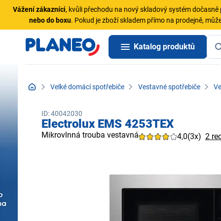
Vážení zákazníci
, kvůli přechodu na nový skladový systém dočasn
nebo do boxu
. Pokud je zboží skladem přímo na prodejně, může
Katalog produktů
Velké domácí spotřebiče
Vestavné spotřebiče
Ve
ID: 40042030
Electrolux EMS 4253TEX
Mikrovlnná trouba vestavná
4,0
(3x)
2 re