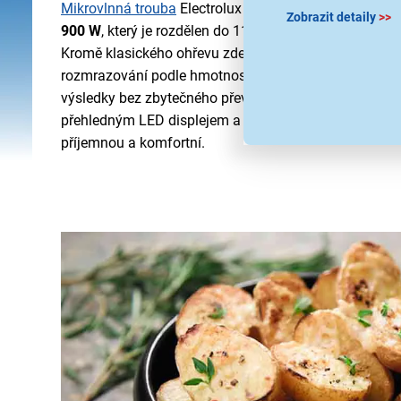
Mikrovlnná trouba
Electrolux EMS4253TEX disponuj
Zobrazit detaily
>>
900 W
, který je rozdělen do 11 úrovní, a výkonným gr
Kromě klasického ohřevu zde najdete
automatické p
rozmrazování podle hmotnosti vložených surovin, což 
výsledky bez zbytečného převaření nebo přesušení. S
přehledným LED displejem a tichý zvukový signál na k
příjemnou a komfortní.