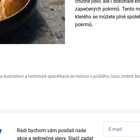
chutné jídlo, ale i dokonale 
zapečených pokrmů. Tento mo
kterého se můžete plně spole
pokrmů.
e ilustrativní a technické specifikace se mohou v průběhu času změnit b
y
Rádi bychom vám posílali naše
akce a jedinečné slevy. Stačí zadat