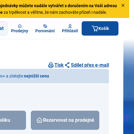
jednávky
můžete nadále vytvářet s doručením na Vaši adresu
me
za trpělivost a věříme, že nám zachováte přízeň i nadále.
at
Košík
Prodejny
Porovnání
Přihlásit
Tisk
Sdílet přes e-mail
eo+ a získejte
nejnižší cenu
ošíku
Rezervovat na prodejně