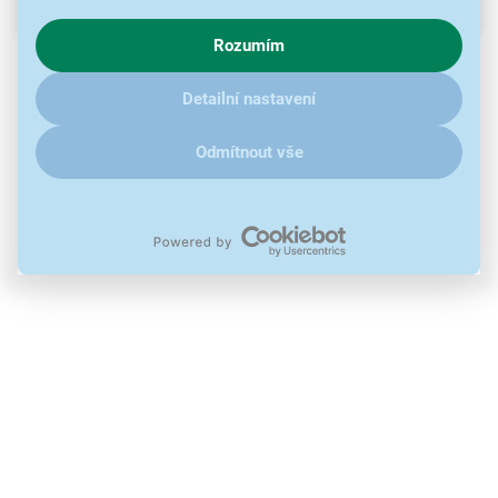
Popis
chování na webu pro zobrazení cílených reklam. Pokud vás
Rozumím
zajímají detaily, jak u nás s cookies a dalšími údaji pracujeme,
Prodlužovací USB kabel 1,8 m
klikněte
sem
.
Detailní nastavení
Odmítnout vše
Použité obrázky jsou pouze ilustrativní a technické specifikace se
mohou v průběhu času změnit bez předchozího upozornění.