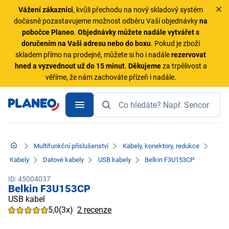
Vážení zákazníci
, kvůli přechodu na nový skladový systém
dočasně pozastavujeme možnost odběru Vaší objednávky
na
pobočce Planeo
.
Objednávky
můžete nadále vytvářet s
doručením na Vaši adresu nebo do boxu
. Pokud je zboží
skladem přímo na prodejně, můžete si ho i nadále
rezervovat
hned a vyzvednout už do 15 minut
.
Děkujeme
za trpělivost a
věříme, že nám zachováte přízeň i nadále.
Multifunkční příslušenství
Kabely, konektory, redukce
Kabely
Datové kabely
USB kabely
Belkin F3U153CP
ID: 45004037
Belkin F3U153CP
USB kabel
5,0
(3x)
2 recenze