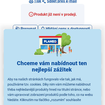
Tisk
Sdílet přes e-mail
Produkt již není v prodeji.
Porovnat
Hlídání ceny a dostupnosti
Parametry
Chceme vám nabídnout ten
nejlepší zážitek
Recenze
(2)
Aby na našich stránkách fungovalo vše tak, jak má,
používáme tzv. cookies. Díky nim vám můžeme nabídnout
Ke stažení
třeba nejhledanější produkty hned na titulní stránce, nebo
vám upravovat zobrazení produktů podle toho, co na webu
hledáte. Kliknutím na tlačítko „rozumím“ souhlasíte
s využíváním cookies pro analytické účely a předáním údajů o