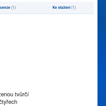
cenze
(1)
Ke stažení
(1)
zenou tvůrčí
čtyřech