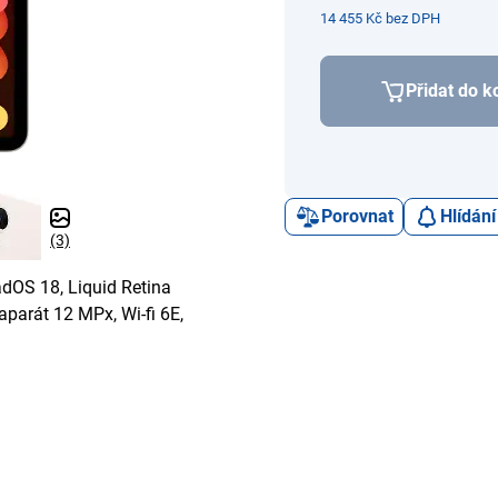
14 455 Kč bez DPH
Přidat do k
Porovnat
Hlídání
(3)
adOS 18, Liquid Retina
aparát 12 MPx, Wi-fi 6E,