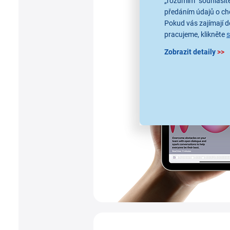
„rozumím“ souhlasíte
předáním údajů o ch
Pokud vás zajímají de
pracujeme, klikněte
Zobrazit detaily
>>