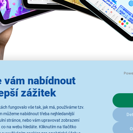
 vám nabídnout
epší zážitek
d Retina
Ve čtyřech 
u plochu.
Podrobnosti v právníc
barvách.
◊
ách fungovalo vše tak, jak má, používáme tzv.
ám můžeme nabídnout třeba nejhledanější
Det
ulní stránce, nebo vám upravovat zobrazení
 co na webu hledáte. Kliknutím na tlačítko
O