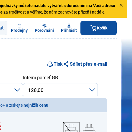
jednávky
můžete nadále vytvářet s doručením na Vaši adresu
me
za trpělivost a věříme, že nám zachováte přízeň i nadále.
at
Košík
Prodejny
Porovnání
Přihlásit
Tisk
Sdílet přes e-mail
Interní paměť GB
eo+ a získejte
nejnižší cenu
č