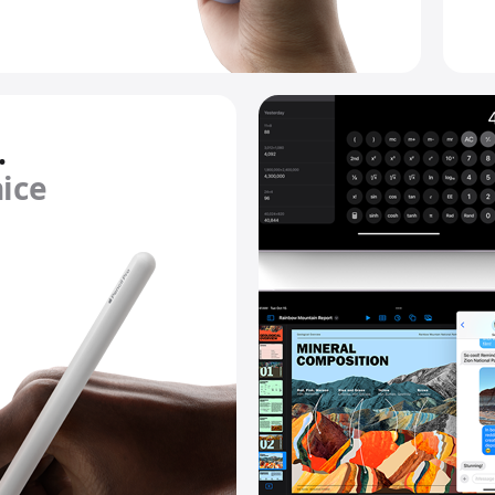
.
nice