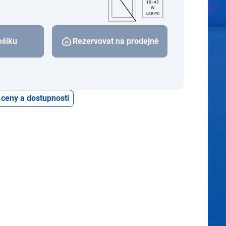
15–45
W
USB-PD
ošíku
Rezervovat na prodejně
 ceny a dostupnosti