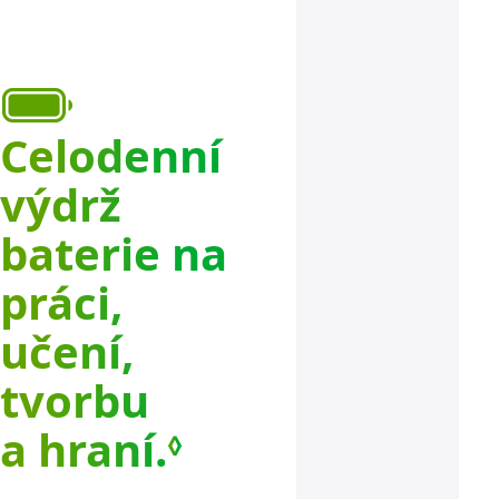
Celodenní
výdrž
baterie na
práci,
učení,
tvorbu
a hraní.
Podrobnosti v
◊