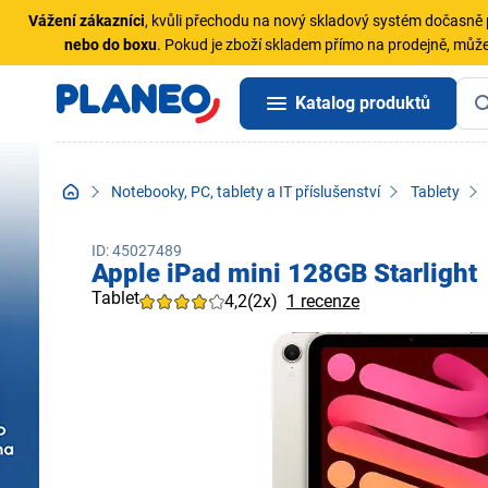
Vážení zákazníci
, kvůli přechodu na nový skladový systém dočasn
nebo do boxu
. Pokud je zboží skladem přímo na prodejně, může
Katalog produktů
Notebooky, PC, tablety a IT příslušenství
Tablety
ID: 45027489
Apple iPad mini 128GB Starlight
Tablet
4,2
(2x)
1 recenze