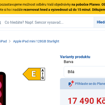
ě pozastavujeme možnost odběru Vaší objednávky
na pobočce Planeo
.
Ob
te si ho i nadále
rezervovat hned a vyzvednout už do 15 minut
.
Děkuje
Hled
iPad
Apple iPad mini 128GB Starlight
Varianty produktu
Barva
Přihlaste se do Plan
17 490 K