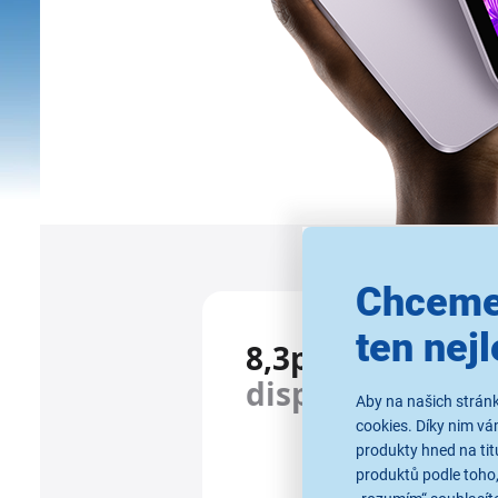
Chceme
ten nejl
8,3palcový
Liqui
displej
přes celo
Aby na našich stránk
cookies. Díky nim v
produkty hned na tit
produktů podle toho,