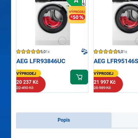
5,0
1x
5,0
1x
AEG LFR93846UC
AEG LFR95146
VÝPRODEJ
VÝPRODEJ
20 237 Kč
21 997 Kč
22 490 Kč
25 989 Kč
Popis