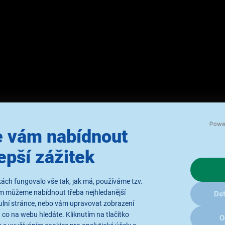
 vám nabídnout
FR93946UC
epší zážitek
ách fungovalo vše tak, jak má, používáme tzv.
ám můžeme nabídnout třeba nejhledanější
Det
ulní stránce, nebo vám upravovat zobrazení
 co na webu hledáte. Kliknutím na tlačítko
ádla
O