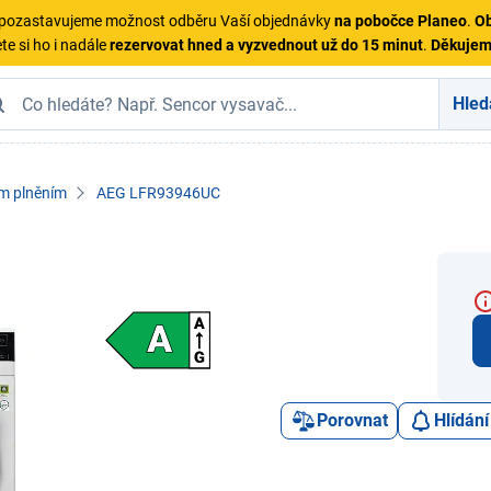
ě pozastavujeme možnost odběru Vaší objednávky
na pobočce Planeo
.
Ob
te si ho i nadále
rezervovat hned a vyzvednout už do 15 minut
.
Děkuje
Hled
ím plněním
AEG LFR93946UC
Porovnat
Hlídání