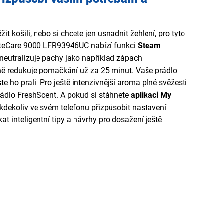
it košili, nebo si chcete jen usnadnit žehlení, pro tyto
uteCare 9000 LFR93946UC nabízí funkci
Steam
 neutralizuje pachy jako například zápach
ně redukuje pomačkání už za 25 minut. Vaše prádlo
ste ho prali. Pro ještě intenzivnější aroma plné svěžesti
rádlo FreshScent. A pokud si stáhnete
aplikaci My
 kdekoliv ve svém telefonu přizpůsobit nastavení
kat inteligentní tipy a návrhy pro dosažení ještě