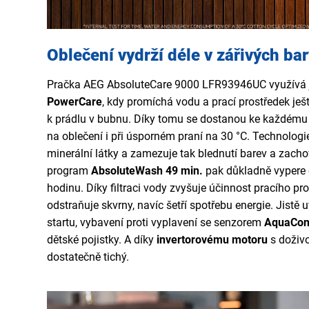
Oblečení vydrží déle v zářivých ba
Pračka AEG AbsoluteCare 9000 LFR93946UC využívá j
PowerCare
, kdy promíchá vodu a prací prostředek ještě
k prádlu v bubnu. Díky tomu se dostanou ke každému 
na oblečení i při úsporném praní na 30 °C. Technolog
minerální látky a zamezuje tak blednutí barev a zach
program
AbsoluteWash 49 min.
pak důkladně vypere 
hodinu. Díky filtraci vody zvyšuje účinnost pracího pr
odstraňuje skvrny, navíc šetří spotřebu energie. Jistě
startu, vybavení proti vyplavení se senzorem
AquaCon
dětské pojistky. A díky
invertorovému motoru
s doživo
dostatečně tichý.