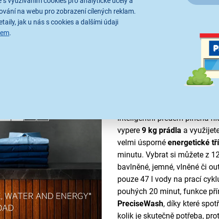
 s využíváním cookies pro analytické účely a
ování na webu pro zobrazení cílených reklam.
in
taily, jak u nás s cookies a dalšími údaji
sem
.
Úsporný a efektivní
životnost vašich o
Inteligentní předem plněná 
vypere
9 kg prádla
a využijet
velmi úsporné
energetické tř
minutu. Vybrat si můžete z 1
bavlněné, jemné, vlněné či o
pouze 47 l vody na prací cykl
pouhých 20 minut, funkce př
PreciseWash
, díky které spo
kolik je skutečně potřeba, pr