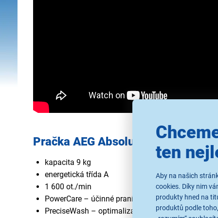
Chceme
Pračka AEG AbsoluteCare 9000 L
ten nejl
kapacita 9 kg
energetická třída A
Aby na našich stránk
1 600 ot./min
cookies. Díky nim v
produkty hned na tit
PowerCare – účinné praní na 30 °C
produktů podle toho,
PreciseWash – optimalizace praní dle množství pr