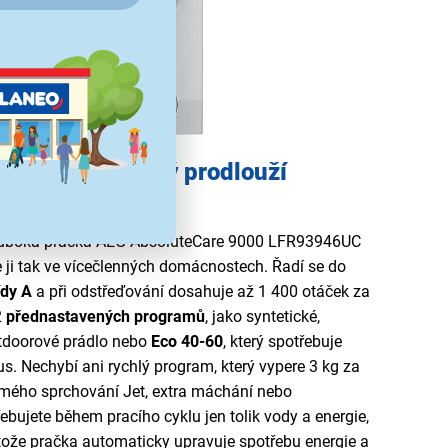
 spotřebič, který prodlouží
děvů
hluboká pračka AEG AbsoluteCare 9000 LFR93946UC
e ji tak ve vícečlenných domácnostech. Řadí se do
ídy A
a při odstřeďování dosahuje až 1 400 otáček za
2
přednastavených programů
, jako syntetické,
utdoorové prádlo nebo
Eco 40-60
, který spotřebuje
us. Nechybí ani rychlý program, který vypere 3 kg za
ímého sprchování Jet, extra máchání nebo
třebujete během pracího cyklu jen tolik vody a energie,
otože pračka automaticky upravuje spotřebu energie a