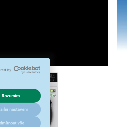
Rozumím
ailní nastavení
dmítnout vše