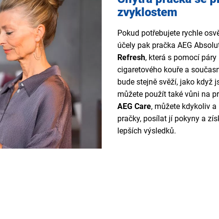
zvyklostem
Pokud potřebujete rychle osvěž
účely pak pračka AEG Absol
Refresh
, která s pomocí páry
cigaretového kouře a součas
bude stejně svěží, jako když j
můžete použít také vůni na p
AEG Care
, můžete kdykoliv a
pračky, posílat jí pokyny a zís
lepších výsledků.