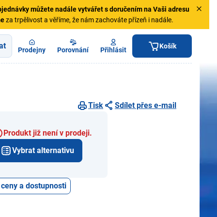
jednávky
můžete nadále vytvářet s doručením na Vaši adresu
me
za trpělivost a věříme, že nám zachováte přízeň i nadále.
at
Košík
Prodejny
Porovnání
Přihlásit
Tisk
Sdílet přes e-mail
Produkt již není v prodeji.
Vybrat alternativu
 ceny a dostupnosti