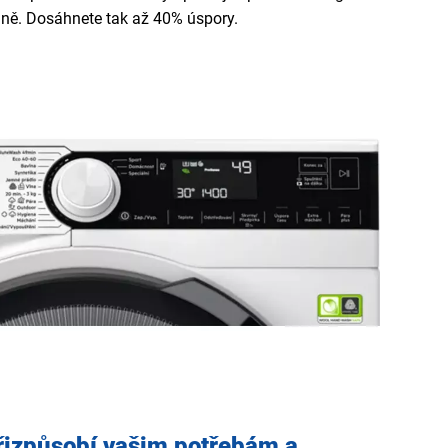
plně. Dosáhnete tak až 40% úspory.
řizpůsobí vašim potřebám a