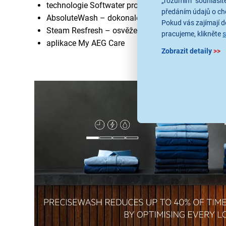
„rozumím“ souhlasíte
technologie Softwater pro stálost barev a tvaru
předáním údajů o ch
AbsoluteWash – dokonalé praní při 30 °C za 49 m
Pokud vás zajímají de
Steam Resfresh – osvěžení pomocí páry
pracujeme, klikněte
aplikace My AEG Care
Zobrazit detaily
>>