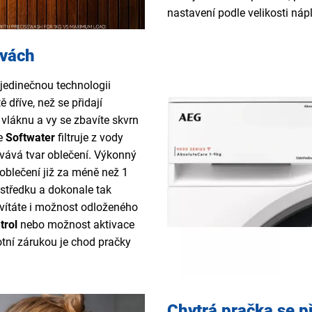
nastavení podle velikosti ná
rvách
edinečnou technologii
 dříve, než se přidají
vláknu a vy se zbavíte skvrn
ie
Softwater
filtruje z vody
ovává tvar oblečení. Výkonný
oblečení již za méně než 1
ostředku a dokonale tak
 uvítáte i možnost odloženého
trol
nebo možnost aktivace
tní zárukou je chod pračky
Chytrá pračka se p