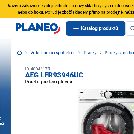
Vážení zákazníci
, kvůli přechodu na nový skladový systém dočasn
nebo do boxu
. Pokud je zboží skladem přímo na prodejně, může
Katalog produktů
Velké domácí spotřebiče
Pračky
Pračky s předn
ID: 40046175
AEG LFR93946UC
Pračka předem plněná