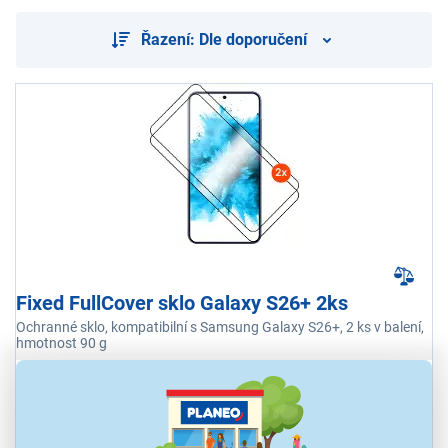
Řazení: Dle doporučení
Fixed FullCover sklo Galaxy S26+ 2ks
Ochranné sklo, kompatibilní s Samsung Galaxy S26+, 2 ks v balení,
hmotnost 90 g
Ihned k odeslání
Skladem 1 ks.
U Vás již od 17.8.
Odběr do 15 minut
na 1 prodejně