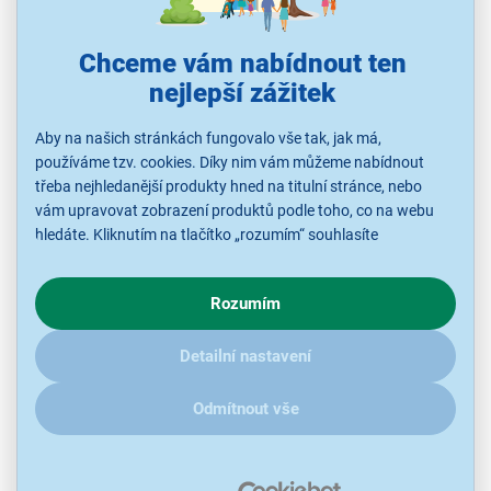
Chceme vám nabídnout ten
399 Kč
nejlepší zážitek
Aby na našich stránkách fungovalo vše tak, jak má,
používáme tzv. cookies. Díky nim vám můžeme nabídnout
třeba nejhledanější produkty hned na titulní stránce, nebo
vám upravovat zobrazení produktů podle toho, co na webu
hledáte. Kliknutím na tlačítko „rozumím“ souhlasíte
s využíváním cookies pro analytické účely a předáním údajů o
chování na webu pro zobrazení cílených reklam. Pokud vás
Rozumím
zajímají detaily, jak u nás s cookies a dalšími údaji pracujeme,
klikněte
sem
.
Fixed Ochranné sklo Galaxy S26+ 2ks
Detailní nastavení
Ochranné sklo, kompatibilní s Samsung Galaxy S26+, 2 ks v balení,
hmotnost 67 g
Odmítnout vše
Ihned k odeslání
Skladem 1 ks.
U Vás již od 17.8.