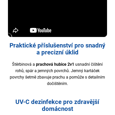
Praktické příslušenství pro snadný
a precizní úklid
Štěrbinová a
prachová hubice 2v1
usnadní čištění
rohů, spár a jemných povrchů. Jemný kartáček
povrchy šetrně zbavuje prachu a pomůže s detailním
dočištěním.
UV-C dezinfekce pro zdravější
domácnost