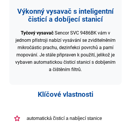
Výkonný vysavač s inteligentní
čisticí a dobíjecí stanicí
Tyčový vysavač
Sencor SVC 9486BK vám v
jednom přístroji nabízí vysávání se zviditelněním
mikročástic prachu, dezinfekci povrchů a parní
mopování. Je stále připraven k použití, jelikož je
vybaven automatickou čisticí stanicí s dobíjením
a čištěním filtrů.
Klíčové vlastnosti
automatická čisticí a nabíjecí stanice