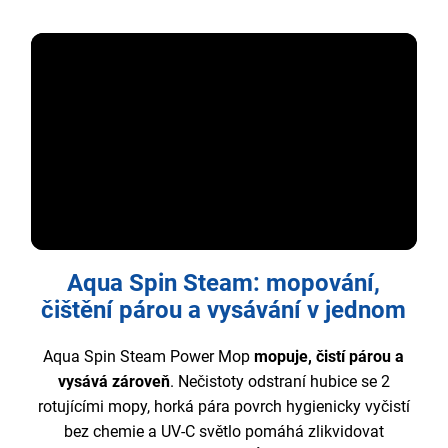
Aqua Spin Steam: mopování,
čištění párou a vysávání v jednom
Aqua Spin Steam Power Mop
mopuje, čistí párou a
vysává zároveň
. Nečistoty odstraní hubice se 2
rotujícími mopy, horká pára povrch hygienicky vyčistí
bez chemie a UV-C světlo pomáhá zlikvidovat