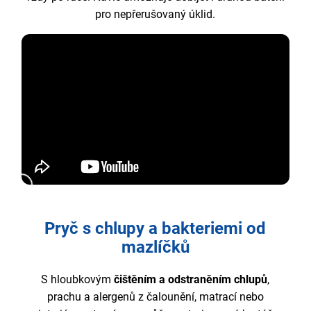
pro nepřerušovaný úklid.
Pryč s chlupy a bakteriemi od
mazlíčků
S hloubkovým
čištěním a odstraněním chlupů
,
prachu a alergenů z čalounění, matrací nebo