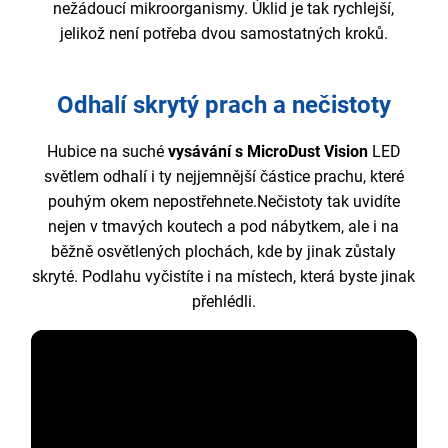
nežádoucí mikroorganismy. Úklid je tak rychlejší,
jelikož není potřeba dvou samostatných kroků.
Odhalí skrytý prach a nečistoty
Hubice na suché
vysávání s MicroDust Vision
LED
světlem odhalí i ty nejjemnější částice prachu, které
pouhým okem nepostřehnete.Nečistoty tak uvidíte
nejen v tmavých koutech a pod nábytkem, ale i na
běžně osvětlených plochách, kde by jinak zůstaly
skryté. Podlahu vyčistíte i na místech, která byste jinak
přehlédli.