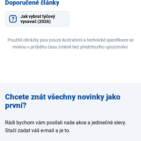
Doporučené články
Jak vybrat tyčový
vysavač (2026)
Použité obrázky jsou pouze ilustrativní a technické specifikace se
mohou v průběhu času změnit bez předchozího upozornění.
Zadejte
Chcete znát všechny novinky jako
e-mail
první?
Rádi bychom vám posílali naše akce a jedinečné slevy.
Stačí zadat váš e-mail a je to.