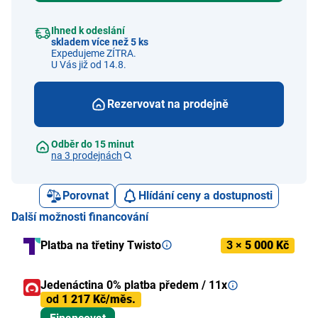
Ihned k odeslání
skladem více než 5 ks
Expedujeme ZÍTRA.
U Vás již od 14.8.
Rezervovat na prodejně
Odběr do 15 minut
na 3 prodejnách
Porovnat
Hlídání ceny a dostupnosti
Další možnosti financování
Platba na třetiny Twisto
3 ×
5 000 Kč
Jedenáctina 0% platba předem / 11x
od
1 217 Kč/měs.