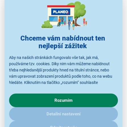
Chceme vám nabídnout ten
Výdrž, na kterou se můžete
nejlepší zážitek
spolehnout
Aby na našich stránkách fungovalo vše tak, jak má,
Se 2 Li-ion bateriemi s kapacitou 3 000 mAh a
používáme tzv. cookies. Díky nim vám můžeme nabídnout
napětím 25,9 V, které najdete v balení, zvládne
třeba nejhledanější produkty hned na titulní stránce, nebo
vysavač až
110minutový
provoz. Nabízí tak
vám upravovat zobrazení produktů podle toho, co na webu
hledáte. Kliknutím na tlačítko „rozumím“ souhlasíte
skutečnou volnost pohybu bez kabelů. Zásluhou
s využíváním cookies pro analytické účely a předáním údajů o
dlouhé výdrže stihnete každodenní úklid i
chování na webu pro zobrazení cílených reklam. Pokud vás
důkladné čištění celé domácnosti.
Rozumím
zajímají detaily, jak u nás s cookies a dalšími údaji pracujeme,
klikněte
sem
.
Detailní nastavení