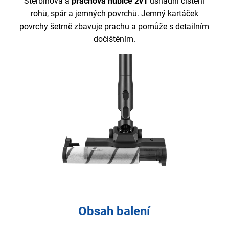
Štěrbinová a
prachová hubice 2v1
usnadní čištění
rohů, spár a jemných povrchů. Jemný kartáček
povrchy šetrně zbavuje prachu a pomůže s detailním
dočištěním.
Obsah balení