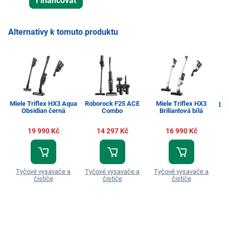
Financovat
Alternativy k tomuto produktu
Miele Triflex HX3 Aqua
Roborock F25 ACE
Miele Triflex HX3
Dre
Obsidian černá
Combo
Briliantová bílá
19 990 Kč
14 297 Kč
16 990 Kč
T
Tyčové vysavače a
Tyčové vysavače a
Tyčové vysavače a
čističe
čističe
čističe