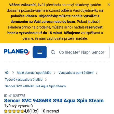
Vážení zákazníci
, kvůli přechodu na nový skladový systém
dočasně pozastavujeme možnost odběru Vaší objednávky
na
pobočce Planeo
.
Objednávky
můžete nadále vytvářet s
doručením na Vaši adresu nebo do boxu
. Pokud je zboží
skladem přímo na prodejně, můžete si ho i nadále
rezervovat
hned a vyzvednout už do 15 minut
.
Děkujeme
za trpělivost a
věříme, že nám zachováte přízeň i nadále.
Malé domácí spotřebiče
Vysavače a parní čištění
Tyčové vysavače a čističe
Sencor SVC 9486BK S94 Aqua Spin Steam
ID: 41025775
Sencor SVC 9486BK S94 Aqua Spin Steam
Tyčový vysavač
4,8
(13x)
10 recenzí