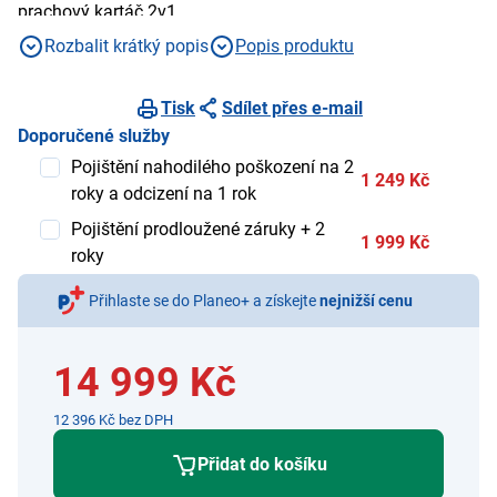
prachový kartáč 2v1
Rozbalit krátký popis
Popis produktu
Tisk
Sdílet přes e-mail
Doporučené služby
Pojištění nahodilého poškození na 2
1 249 Kč
roky a odcizení na 1 rok
Pojištění prodloužené záruky + 2
1 999 Kč
roky
Přihlaste se do Planeo+ a získejte
nejnižší cenu
14 999 Kč
12 396 Kč bez DPH
Přidat do košíku