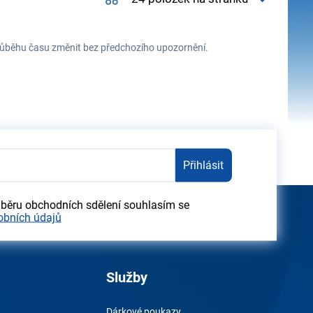
 průběhu času změnit bez předchozího upozornění.
Přihlásit
dběru obchodních sdělení souhlasím se
obních údajů
Služby
Dárkové poukazy