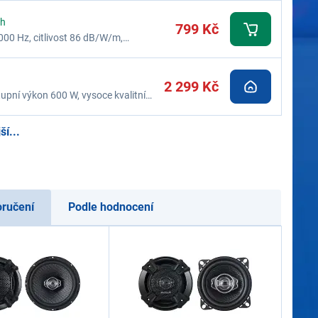
ch
799 Kč
000 Hz, citlivost 86 dB/W/m,
2 299 Kč
upní výkon 600 W, vysoce kvalitní
onektory
í...
oručení
Podle hodnocení