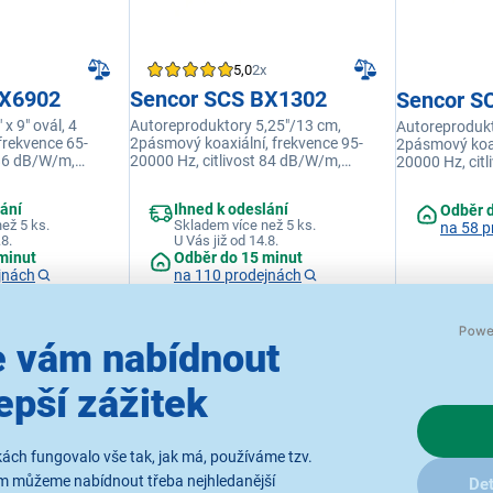
5,0
2x
BX6902
Sencor SCS BX1302
Sencor S
x 9" ovál, 4
Autoreproduktory 5,25"/13 cm,
Autoreprodukt
frekvence 65-
2pásmový koaxiální, frekvence 95-
2pásmový koax
 86 dB/W/m,
20000 Hz, citlivost 84 dB/W/m,
20000 Hz, cit
nominální výkon
impedance 4 Ohmy, nominální výkon
impedance 4 
kon 105 W
25 W, maximální výkon 75 W
30 W, maximál
lání
Ihned k odeslání
Odběr 
ež 5 ks.
Skladem více než 5 ks.
na 58 p
.8.
U Vás již od 14.8.
minut
Odběr do 15 minut
jnách
na 110 prodejnách
 vám nabídnout
649 Kč
549 Kč
epší zážitek
ách fungovalo vše tak, jak má, používáme tzv.
ám můžeme nabídnout třeba nejhledanější
Det