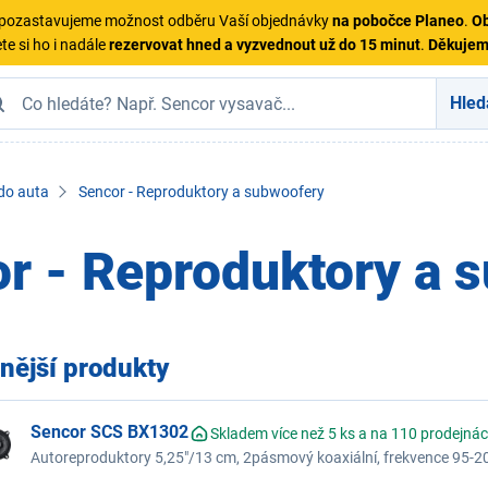
ě pozastavujeme možnost odběru Vaší objednávky
na pobočce Planeo
.
Ob
te si ho i nadále
rezervovat hned a vyzvednout už do 15 minut
.
Děkuje
Hled
 do auta
Sencor - Reproduktory a subwoofery
r - Reproduktory a 
nější produkty
Sencor SCS BX1302
Skladem více než 5 ks a na 110 prodejná
Autoreproduktory 5,25"/13 cm, 2pásmový koaxiální, frekvence 95-20
impedance 4 Ohmy, nominální výkon 25 W, maximální výkon 75 W