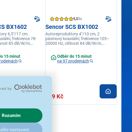
5,0
3x
CS BX1602
Sencor SCS BX1002
ory 6,5"/17 cm,
Autoreproduktory 4"/10 cm, 2
iální, frekvence 78-
pásmový koaxiální, frekvence 105–
livost 85 dB/W/m,
20000 Hz, citlivost 84 dB/W/m,
Ohmy, nominální výkon
impedance 4 Ohmy, nominální výkon
ní výkon 90 W
20 W, maximální výkon 60 W
do 15 minut
Odběr do 15 minut
rodejnách
na 97 prodejnách
499 Kč
Rozumím
ailní nastavení