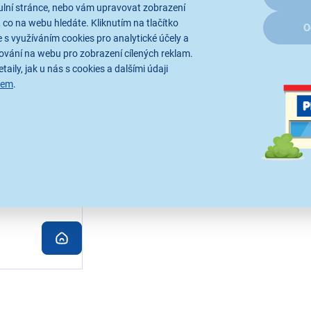
ulní stránce, nebo vám upravovat zobrazení
 co na webu hledáte. Kliknutím na tlačítko
O
 s využíváním cookies pro analytické účely a
ování na webu pro zobrazení cílených reklam.
taily, jak u nás s cookies a dalšími údaji
sem
.
WA1203
" (30 cm) aktivní
ičkový výstupní
 kvalitní gumové
nce 4 Ohmy,
 RCA konektory
minut
nách