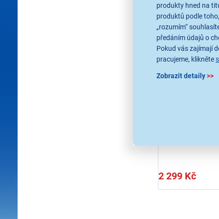
produkty hned na tit
produktů podle toho,
„rozumím“ souhlasíte
předáním údajů o ch
4,8
7x
Pokud vás zajímají de
pracujeme, klikněte
Sencor SCS 
Autoreproduktory 12
Zobrazit detaily
>>
subwoofer, max. šp
výkon 600 W, vysoce
okraje NBR, impeda
vstupní stereofonní
Odběr do 15 
na 55 prodej
2 299 Kč