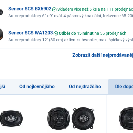
Sencor SCS BX6902
Skladem více než 5 ks a na 111 prodejná
Autoreproduktory 6" x 9" ovál, 4 pásmový koaxiální, frekvence 65-20
impedance 4 Ohmy, nominální výkon 35 W, maximální výkon 105 W
Sencor SCS WA1203
Odběr do 15 minut
na 55 prodejnách
Autoreproduktory 12" (30 cm) aktivní subwoofer, max. špičkový výst
gumové okraje NBR, impedance 4 Ohmy, vstupní stereofonní RCA k
Zobrazit další nejprodávanějš
jší
Od nejlevnějšího
Od nejdražšího
Dle dop