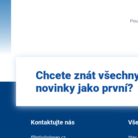
Použ
Zadejte
Chcete znát všechn
e-mail
novinky jako první?
Kontaktujte nás
Vše
info@planeo.cz
Stav