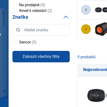
Dostupnost
Na prodejně
(5)
2
Ihned k odeslání
(2)
Značka
Značka
3
Sencor
(5)
Zobrazit všechny filtry
5 produktů
Nejprodávaně