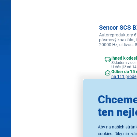
Sencor SCS 
Autoreproduktory 6" 
pásmový koaxiální, 
20000 Hz, citlivost
impedance 4 Ohmy, 
35 W, maximální vý
Ihned k odes
Skladem více n
U Vás již od 14
Odběr do 15 
na 111 prode
Chceme
799 Kč
ten nejl
Aby na našich stránk
cookies. Díky nim v