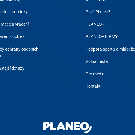
odní podmínky
Proč Planeo?
amace a vrácení
PLANEO+
avení cookies
PLANEO+ FIRMY
dy ochrany osobních
Podpora sportu a mládeže
ů
Volná místa
stější dotazy
Pro média
Kontakt