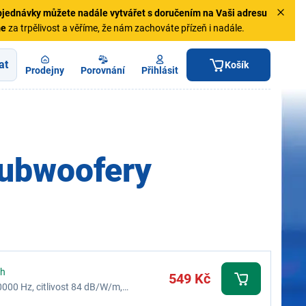
jednávky
můžete nadále vytvářet s doručením na Vaši adresu
me
za trpělivost a věříme, že nám zachováte přízeň i nadále.
at
Košík
Prodejny
Porovnání
Přihlásit
subwoofery
ch
549 Kč
000 Hz, citlivost 84 dB/W/m,