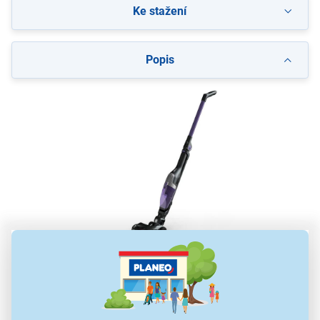
Ke stažení
Popis
Tyčový vysavač Rowenta RH1239WO X-
TREM Compact Flex 2v1
dvousměrná technologie Flex
Integrovaný kartáček Easy Brush