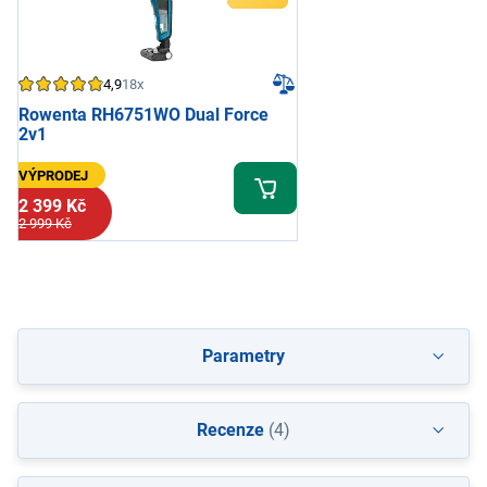
4,9
18x
Rowenta RH6751WO Dual Force
2v1
VÝPRODEJ
2 399 Kč
2 999 Kč
Parametry
Recenze
(4)