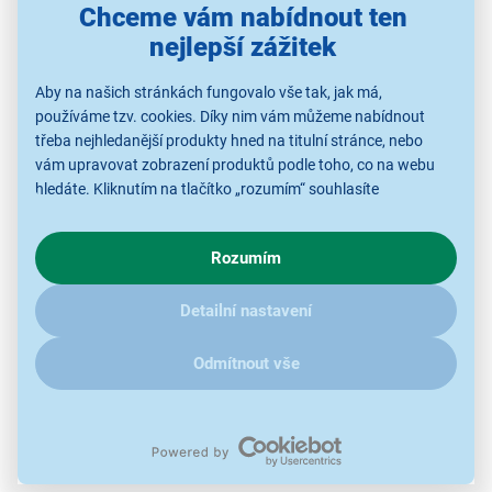
Chceme vám nabídnout ten
nejlepší zážitek
Použité obrázky jsou pouze ilustrativní a technické specifikace se
Aby na našich stránkách fungovalo vše tak, jak má,
mohou v průběhu času změnit bez předchozího upozornění.
používáme tzv. cookies. Díky nim vám můžeme nabídnout
třeba nejhledanější produkty hned na titulní stránce, nebo
vám upravovat zobrazení produktů podle toho, co na webu
hledáte. Kliknutím na tlačítko „rozumím“ souhlasíte
s využíváním cookies pro analytické účely a předáním údajů o
chování na webu pro zobrazení cílených reklam. Pokud vás
Rozumím
zajímají detaily, jak u nás s cookies a dalšími údaji pracujeme,
klikněte
sem
.
Detailní nastavení
Odmítnout vše