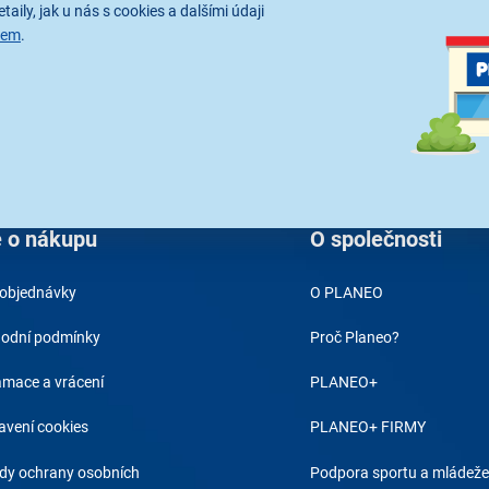
taily, jak u nás s cookies a dalšími údaji
sem
.
y
Rádi bychom vám posílali naše
akce a jedinečné slevy. Stačí zadat
váš e-mail a je to.
Přihlášením k o
zpracováním os
 o nákupu
O společnosti
 objednávky
O PLANEO
odní podmínky
Proč Planeo?
amace a vrácení
PLANEO+
avení cookies
PLANEO+ FIRMY
dy ochrany osobních
Podpora sportu a mládeže