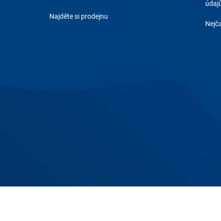
údaj
Najděte si prodejnu
Nejča