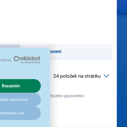
oručení
Podle hodnocení
Rozumím
 průběhu času změnit bez předchozího upozornění.
ailní nastavení
dmítnout vše