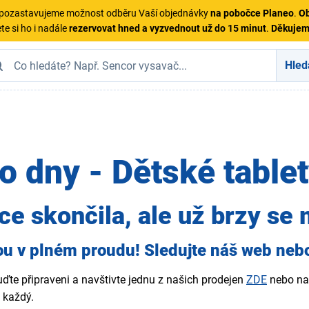
ě pozastavujeme možnost odběru Vaší objednávky
na pobočce Planeo
.
Ob
te si ho i nadále
rezervovat hned a vyzvednout už do 15 minut
.
Děkuje
Hled
o dny - Dětské table
ce skončila, ale už brzy se 
ou v plném proudu! Sledujte náš web nebo 
buďte připraveni a navštivte jednu z našich prodejen
ZDE
nebo na 
 každý.