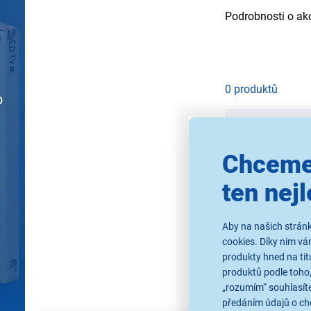
Podrobnosti o ak
0 produktů
Nejprodávaně
Chceme
ten nejl
Aby na našich stránk
Použ
cookies. Díky nim v
produkty hned na tit
produktů podle toho,
„rozumím“ souhlasíte
předáním údajů o ch