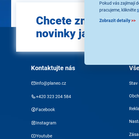
Pokud vás zajímají de
pracujeme, klikněte
Zadejte
Chcete znát všechn
e-mail
Zobrazit detaily
>>
novinky jako první?
Kontaktujte nás
Vše
info@planeo.cz
Stav
Obch
+420 323 204 584
Rekl
Facebook
Nast
Instagram
Zása
Youtube