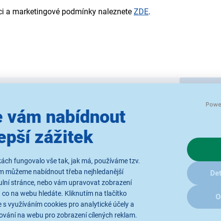
ci a marketingové podmínky naleznete
ZDE
.
jší
Od nejlevnějšího
Od nejdražšího
Dle dop
 vám nabídnout
epší zážitek
ách fungovalo vše tak, jak má, používáme tzv.
ité obrázky jsou pouze ilustrativní a technické specifikace se mohou v
ám můžeme nabídnout třeba nejhledanější
Det
ulní stránce, nebo vám upravovat zobrazení
 co na webu hledáte. Kliknutím na tlačítko
O
 s využíváním cookies pro analytické účely a
ování na webu pro zobrazení cílených reklam.