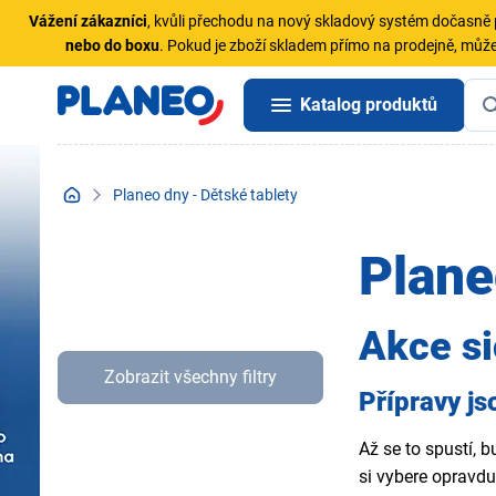
Vážení zákazníci
, kvůli přechodu na nový skladový systém dočasn
nebo do boxu
. Pokud je zboží skladem přímo na prodejně, může
Katalog produktů
Planeo dny - Dětské tablety
Plane
Akce si
Zobrazit všechny filtry
Přípravy js
Až se to spustí, 
si vybere opravdu