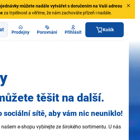
jednávky
můžete nadále vytvářet s doručením na Vaši adresu
me
za trpělivost a věříme, že nám zachováte přízeň i nadále.
at
Košík
Prodejny
Porovnání
Přihlásit
ty
můžete těšit na další.
sociální sítě, aby vám nic neuniklo!
našem e-shopu vybírejte ze širokého sortimentu. U nás