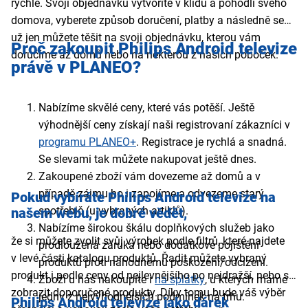
rychle. Svoji objednávku vytvoříte v klidu a pohodlí svého
domova, vyberete způsob doručení, platby a následně se
už jen můžete těšit na svoji objednávku, kterou vám
Proč zakoupit Philips Android televize
doručíme až domů nebo na některou z našich poboček.
právě v PLANEO?
Nabízíme skvělé ceny, které vás potěší. Ještě
výhodnější ceny získají naši registrovaní zákazníci v
programu PLANEO+
. Registrace je rychlá a snadná.
Se slevami tak můžete nakupovat ještě dnes.
Zakoupené zboží vám dovezeme až domů a v
případě zájmu ho i zapojíme a odvezeme starý
Pokud vybíráte Philips Android televize
na
spotřebič (u vybraných artiklů).
našem webu,
je dobré vědět,
Nabízíme širokou škálu doplňkových služeb jako
že si můžete zvolit svůj výrobek podle filtrů, které najdete
prodloužená záruka nebo dodatkové pojištění
v levé části katalogu produktů. Řadit můžete vybraný
produktů proti náhodnému poškození/odcizení.
produkt i podle ceny od nejlevnějšího po nejdražší, nebo si
Zboží u nás nakoupíte i
na splátky
, u kterých máme
zobrazit doporučené produkty. Díky tomu bude váš výběr
jedny z nejvýhodnějších podmínek na trhu.
Philips Android televize
jako dárek