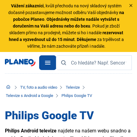
Vážení zákazníci
, kvůli přechodu na nový skladový systém
dočasně pozastavujeme možnost odběru Vaší objednávky
na
pobočce Planeo
.
Objednávky
můžete nadále vytvářet s
doručením na Vaši adresu nebo do boxu
. Pokud je zboží
skladem přímo na prodejně, můžete si ho i nadále
rezervovat
hned a vyzvednout už do 15 minut
.
Děkujeme
za trpělivost a
věříme, že nám zachováte přízeň i nadále.
TV, foto a audio video
Televize
Televize s Android a Google
Philips Google TV
Philips Google TV
Philips Android televize
najdete na našem webu snadno a