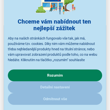
1 produkt
Řazení: Dle doporučení
Chceme vám nabídnout ten
nejlepší zážitek
Aby na našich stránkách fungovalo vše tak, jak má,
používáme tzv. cookies. Díky nim vám můžeme nabídnout
třeba nejhledanější produkty hned na titulní stránce, nebo
vám upravovat zobrazení produktů podle toho, co na webu
hledáte. Kliknutím na tlačítko „rozumím“ souhlasíte
s využíváním cookies pro analytické účely a předáním údajů o
chování na webu pro zobrazení cílených reklam. Pokud vás
4,7
17x
Rozumím
zajímají detaily, jak u nás s cookies a dalšími údaji pracujeme,
Philips 50PUS8100/12
klikněte
sem
.
LED SMART televize, úhlopříčka 50"/126 cm, Google TV, rozlišení 4K
Detailní nastavení
- UHD 3840x2160 px, HDR10+, výkon reproduktorů 20W, 2 × USB, 3
× HDMI, CI+, SPDIF, LAN, Wifi, BT, Hbbtv (červené tlačítko), Disney+,
YouTube, (VESA) 200 × 100
Odmítnout vše
Odběr do 15 minut
na 1 prodejně