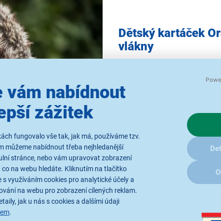
Dětský kartáček Or
vlákny
Oral-B D 2 KIDS (DB 4K) se 
předchází tvorbě zubního ka
 vám nabídnout
vyčištění je výsledkem
kulaté
mnohem účinnější používání 
epší zážitek
systém s 9 600 kmity/min
, k
ách fungovalo vše tak, jak má, používáme tzv.
ám můžeme nabídnout třeba nejhledanější
Det
ulní stránce, nebo vám upravovat zobrazení
 co na webu hledáte. Kliknutím na tlačítko
O
 s využíváním cookies pro analytické účely a
ování na webu pro zobrazení cílených reklam.
taily, jak u nás s cookies a dalšími údaji
sem
.