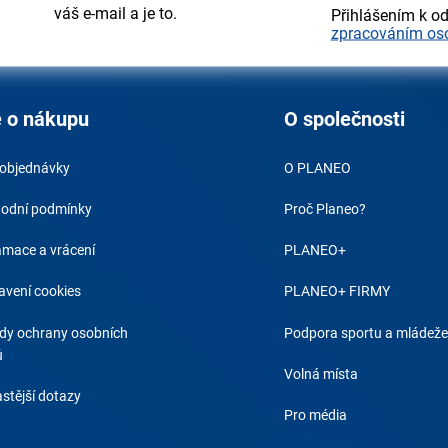
váš e-mail a je to.
Přihlášením k o
zpracováním os
 o nákupu
O společnosti
 objednávky
O PLANEO
odní podmínky
Proč Planeo?
amace a vrácení
PLANEO+
avení cookies
PLANEO+ FIRMY
dy ochrany osobních
Podpora sportu a mládeže
ů
Volná místa
stější dotazy
Pro média