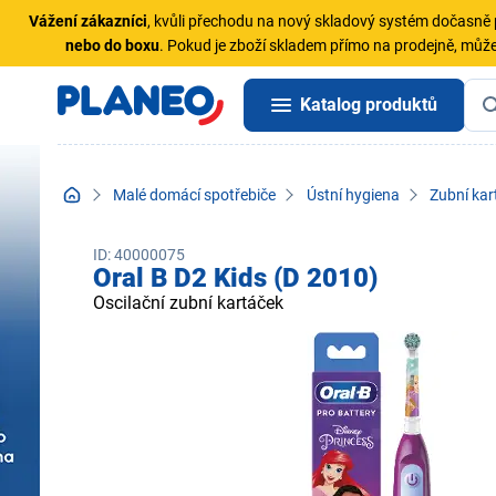
Vážení zákazníci
, kvůli přechodu na nový skladový systém dočasn
nebo do boxu
. Pokud je zboží skladem přímo na prodejně, může
Katalog produktů
Malé domácí spotřebiče
Ústní hygiena
Zubní kar
ID: 40000075
Oral B D2 Kids (D 2010)
Oscilační zubní kartáček