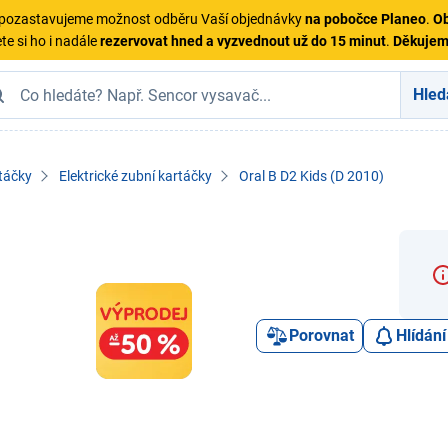
ě pozastavujeme možnost odběru Vaší objednávky
na pobočce Planeo
.
Ob
te si ho i nadále
rezervovat hned a vyzvednout už do 15 minut
.
Děkuje
Hled
táčky
Elektrické zubní kartáčky
Oral B D2 Kids (D 2010)
Porovnat
Hlídání