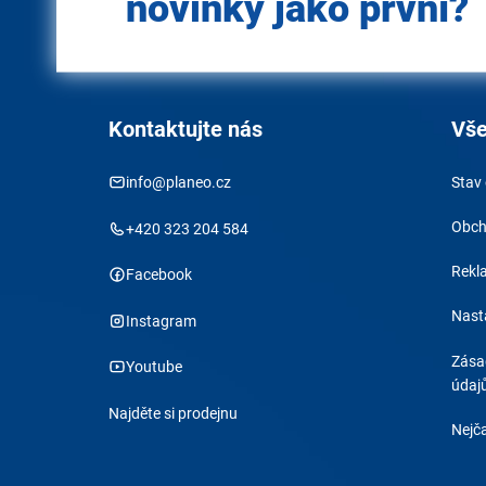
novinky jako první?
Kontaktujte nás
Vše
info@planeo.cz
Stav
Obch
+420 323 204 584
Rekl
Facebook
Nast
Instagram
Zása
Youtube
údaj
Najděte si prodejnu
Nejča