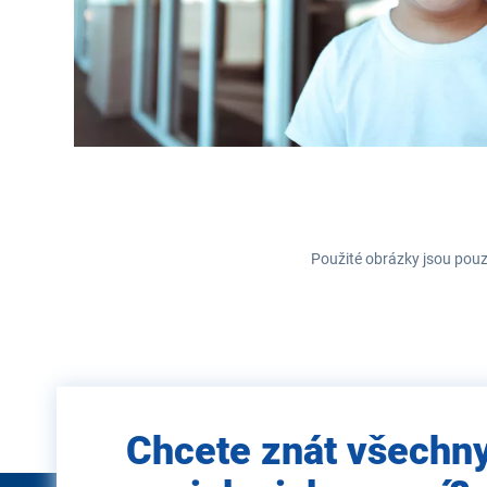
Použité obrázky jsou pouz
Zadejte
Chcete znát všechn
e-mail