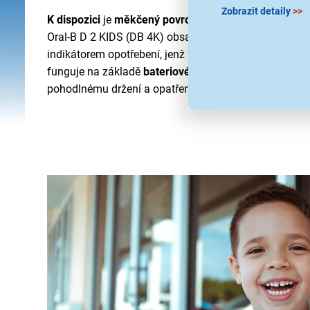
Zobrazit detaily
>>
K dispozici
je
měkčený povrch kartáčku
, který se pos
Oral-B D 2 KIDS (DB 4K) obsahuje
1 výměnný kartáče
indikátorem opotřebení, jenž vás upozorní na jeho po
funguje na základě
bateriového provoz s 2x AA bater
pohodlnému držení a opatřen dětským motivem.