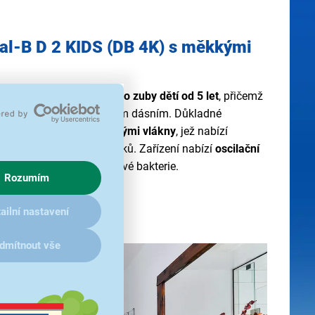
al-B D 2 KIDS (DB 4K) s měkkými
postará o každodenní
péči o zuby dětí od 5 let
, přičemž
zu a napomáhá zdravějším dásním. Důkladné
 kartáčové hlavy s měkkými vlákny
, jež nabízí
než u manuálních kartáčků. Zařízení nabízí
oscilační
teré skvěle odstraní škodlivé bakterie.
Rozumím
ailní nastavení
dmítnout vše