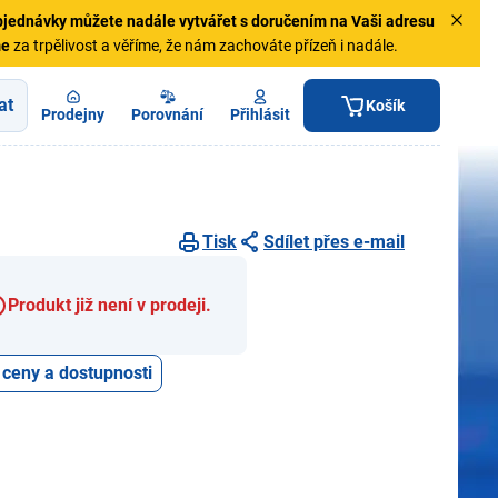
jednávky
můžete nadále vytvářet s doručením na Vaši adresu
me
za trpělivost a věříme, že nám zachováte přízeň i nadále.
at
Košík
Prodejny
Porovnání
Přihlásit
Tisk
Sdílet přes e-mail
Produkt již není v prodeji.
 ceny a dostupnosti