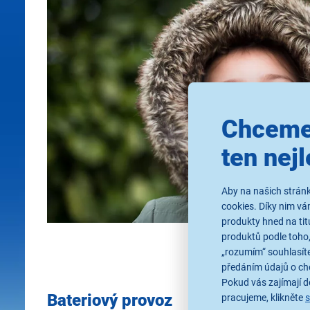
Chceme
ten nejl
Aby na našich stránk
cookies. Díky nim v
produkty hned na tit
produktů podle toho,
„rozumím“ souhlasíte
předáním údajů o ch
Pokud vás zajímají de
Bateriový provoz
pracujeme, klikněte