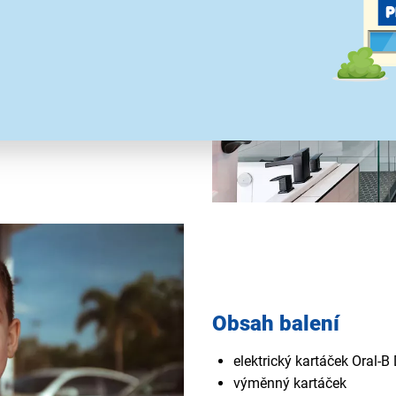
tará i o citlivé zuby a dásně.
k
, který je opatřen
třebnou výměnu. Zařízení
iemi
. Povrch je přizpůsoben
Obsah balení
elektrický kartáček Oral-B
výměnný kartáček