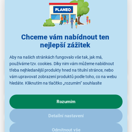
5,0
1x
Lee Cooper LC08242.131
Lee Cooper LC07826.
1 490 Kč
1 490 Kč
Chceme vám nabídnout ten
nejlepší zážitek
Aby na našich stránkách fungovalo vše tak, jak má,
používáme tzv. cookies. Díky nim vám můžeme nabídnout
Parametry
třeba nejhledanější produkty hned na titulní stránce, nebo
vám upravovat zobrazení produktů podle toho, co na webu
hledáte. Kliknutím na tlačítko „rozumím“ souhlasíte
Recenze
s využíváním cookies pro analytické účely a předáním údajů o
chování na webu pro zobrazení cílených reklam. Pokud vás
Rozumím
zajímají detaily, jak u nás s cookies a dalšími údaji pracujeme,
Ke stažení
klikněte
sem
.
Detailní nastavení
Popis
Odmítnout vše