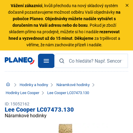
Vážení zákazníci
, kvůli přechodu na nový skladový systém
dočasně pozastavujeme možnost odběru Vaší objednávky
na
pobočce Planeo
.
Objednávky
můžete nadále vytvářet s
doručením na Vaši adresu nebo do boxu
. Pokud je zboží
skladem přímo na prodejně, můžete si ho i nadále
rezervovat
hned a vyzvednout už do 15 minut
.
Děkujeme
za trpělivost a
věříme, že nám zachováte přízeň i nadále.
Hodinky a hodiny
Náramkové hodinky
Hodinky Lee Cooper
Lee Cooper LC07473.130
ID: 15052162
Lee Cooper LC07473.130
Náramkové hodinky