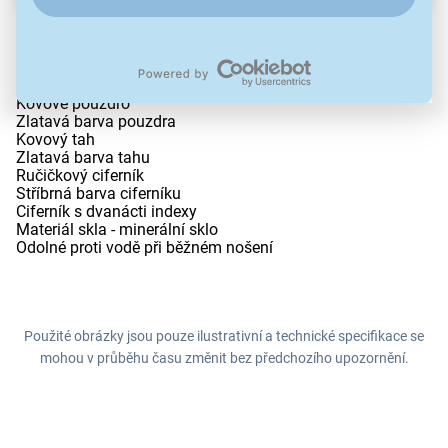
Dámské náramkové hodinky
Napájení z baterie
Průměr pouzdra 34,0 mm
Pouzdro ve tvaru kruhu
Kovové pouzdro
Zlatavá barva pouzdra
Kovový tah
Zlatavá barva tahu
Ručičkový ciferník
Stříbrná barva ciferníku
Ciferník s dvanácti indexy
Materiál skla - minerální sklo
Odolné proti vodě při běžném nošení
Použité obrázky jsou pouze ilustrativní a technické specifikace se
mohou v průběhu času změnit bez předchozího upozornění.