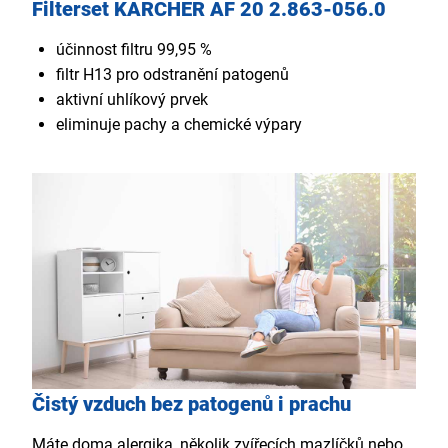
Filterset KARCHER AF 20 2.863-056.0
účinnost filtru 99,95 %
filtr H13 pro odstranění patogenů
aktivní uhlíkový prvek
eliminuje pachy a chemické výpary
Čistý vzduch bez patogenů i prachu
Máte doma alergika, několik zvířecích mazlíčků nebo