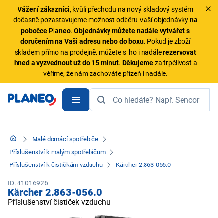
Vážení zákazníci
, kvůli přechodu na nový skladový systém
dočasně pozastavujeme možnost odběru Vaší objednávky
na
pobočce Planeo
.
Objednávky
můžete nadále vytvářet s
doručením na Vaši adresu nebo do boxu
. Pokud je zboží
skladem přímo na prodejně, můžete si ho i nadále
rezervovat
hned a vyzvednout už do 15 minut
.
Děkujeme
za trpělivost a
věříme, že nám zachováte přízeň i nadále.
Malé domácí spotřebiče
Příslušenství k malým spotřebičům
Příslušenství k čističkám vzduchu
Kärcher 2.863-056.0
ID: 41016926
Kärcher 2.863-056.0
Příslušenství čističek vzduchu