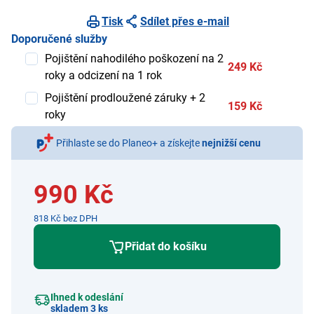
Tisk
Sdílet přes e-mail
Doporučené služby
Pojištění nahodilého poškození na 2
249 Kč
roky a odcizení na 1 rok
Pojištění prodloužené záruky + 2
159 Kč
roky
Přihlaste se do Planeo+ a získejte
nejnižší cenu
990 Kč
818 Kč bez DPH
Přidat do košíku
Ihned k odeslání
skladem 3 ks