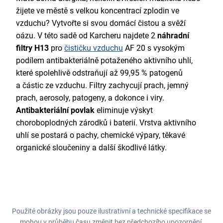
žijete ve městě s velkou koncentrací zplodin ve
vzduchu? Vytvořte si svou domácí čistou a svěží
oázu. V této sadě od Karcheru najdete 2
náhradní
filtry H13
pro
čističku vzduchu
AF 20 s vysokým
podílem antibakteriálně potaženého aktivního uhlí,
které spolehlivě odstraňují až 99,95 % patogenů
a částic ze vzduchu. Filtry zachycují prach, jemný
prach, aerosoly, patogeny, a dokonce i viry.
Antibakteriální povlak
eliminuje výskyt
choroboplodných zárodků i baterií. Vrstva aktivního
uhlí se postará o pachy, chemické výpary, těkavé
organické sloučeniny a další škodlivé látky.
Použité obrázky jsou pouze ilustrativní a technické specifikace se
mohou v průběhu času změnit bez předchozího upozornění.