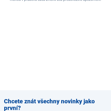
Zadejte
Chcete znát všechny novinky jako
e-mail
první?