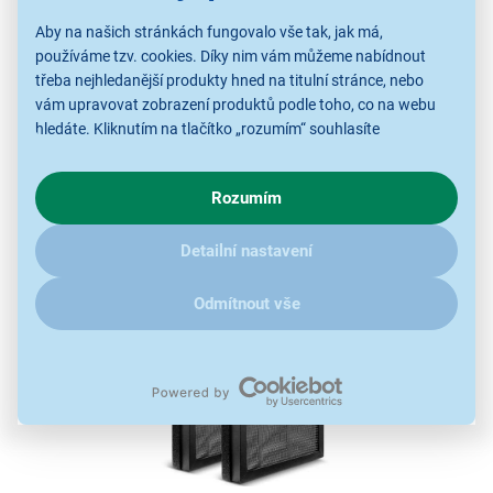
Aby na našich stránkách fungovalo vše tak, jak má,
používáme tzv. cookies. Díky nim vám můžeme nabídnout
třeba nejhledanější produkty hned na titulní stránce, nebo
vám upravovat zobrazení produktů podle toho, co na webu
hledáte. Kliknutím na tlačítko „rozumím“ souhlasíte
s využíváním cookies pro analytické účely a předáním údajů o
chování na webu pro zobrazení cílených reklam. Pokud vás
Rozumím
zajímají detaily, jak u nás s cookies a dalšími údaji pracujeme,
klikněte
sem
.
Detailní nastavení
Odmítnout vše