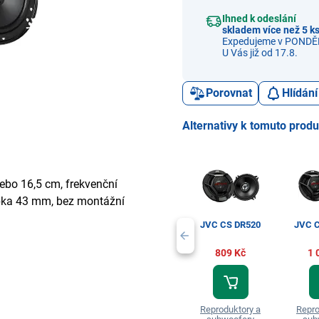
Ihned k odeslání
skladem více než 5 k
Expedujeme v PONDĚL
U Vás již od 17.8.
Porovnat
Hlídání
Alternativy k tomuto prod
bo 16,5 cm, frekvenční
ubka 43 mm, bez montážní
JVC CS DR520
JVC C
809 Kč
1 
Reproduktory a
Repro