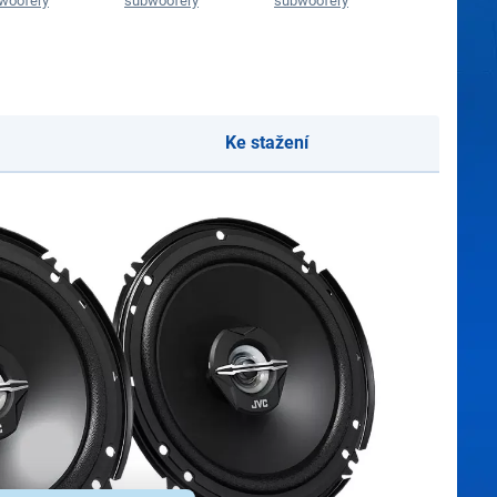
woofery
subwoofery
subwoofery
subwoofer
Ke stažení