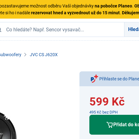
ě pozastavujeme možnost odběru Vaší objednávky
na pobočce Planeo
.
Ob
te si ho i nadále
rezervovat hned a vyzvednout už do 15 minut
.
Děkuje
Hled
subwoofery
JVC CS J620X
Přihlaste se do Plan
599 Kč
495 Kč bez DPH
Přidat do k