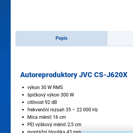
Popis
Autoreproduktory JVC CS-J620X
výkon 30 W RMS
špičkový výkon 300 W
citlivost 92 dB
frekvenční rozsah 35 – 22 000 Hz
Mica měnič 16 cm
PEI výškový měnič 2,5 cm
montážní hloubka 43 mm