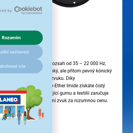
Rozumím
 vaše auto
ailní nastavení
abízí široký frekvenční rozsah od 35 – 22 000 Hz,
dmítnout vše
 basů, středů i výšek. Lehký, ale přitom pevný kónický
tuje přesnou reprodukci zvuku. Díky
ýškovým měničem z Poly-Ether Imide získáte čistý
bridní zavěšení
kombinující gumu a textilii zaručuje
hlasitosti. Pořiďte si kvalitní zvuk za rozumnou cenu.