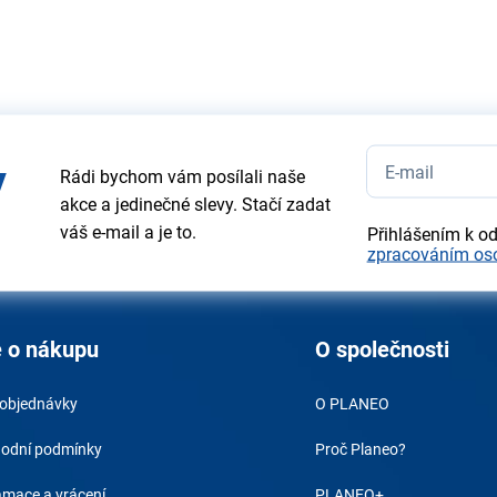
y
Rádi bychom vám posílali naše
akce a jedinečné slevy. Stačí zadat
váš e-mail a je to.
Přihlášením k o
zpracováním os
 o nákupu
O společnosti
 objednávky
O PLANEO
odní podmínky
Proč Planeo?
amace a vrácení
PLANEO+