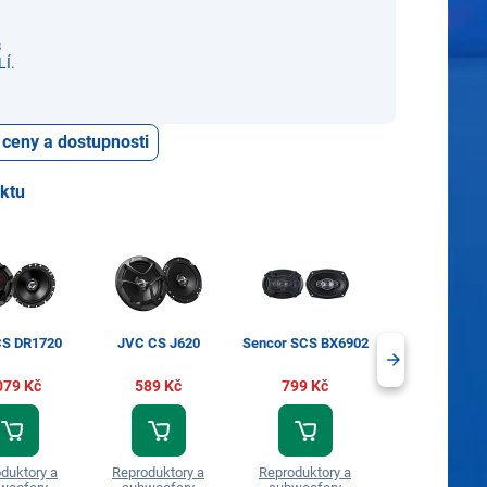
s
Í.
 ceny a dostupnosti
uktu
S DR1720
JVC CS J620
Sencor SCS BX6902
Sencor SCS BX
079 Kč
589 Kč
799 Kč
549 Kč
duktory a
Reproduktory a
Reproduktory a
Reproduktory