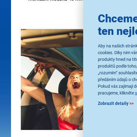
Chceme
ten nejl
Aby na našich stránk
cookies. Díky nim v
produkty hned na tit
produktů podle toho,
„rozumím“ souhlasíte
předáním údajů o ch
Pokud vás zajímají de
pracujeme, klikněte
Zobrazit detaily
>>