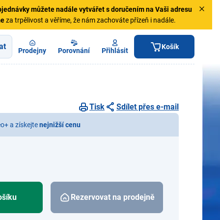
jednávky
můžete nadále vytvářet s doručením na Vaši adresu
me
za trpělivost a věříme, že nám zachováte přízeň i nadále.
at
Košík
Prodejny
Porovnání
Přihlásit
Tisk
Sdílet přes e-mail
eo+ a získejte
nejnižší cenu
ošíku
Rezervovat na prodejně