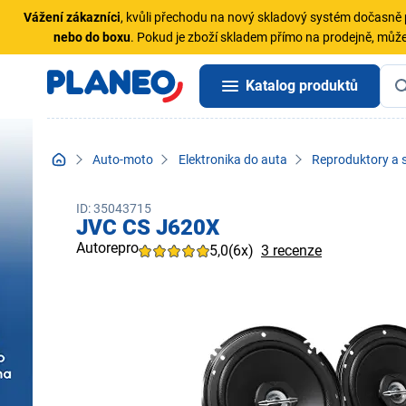
Vážení zákazníci
, kvůli přechodu na nový skladový systém dočasn
nebo do boxu
. Pokud je zboží skladem přímo na prodejně, může
Katalog produktů
Auto-moto
Elektronika do auta
Reproduktory a 
ID: 35043715
JVC CS J620X
Autorepro
5,0
(6x)
3 recenze