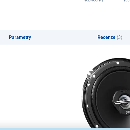
subwoofery
sub
Parametry
Recenze
(3)