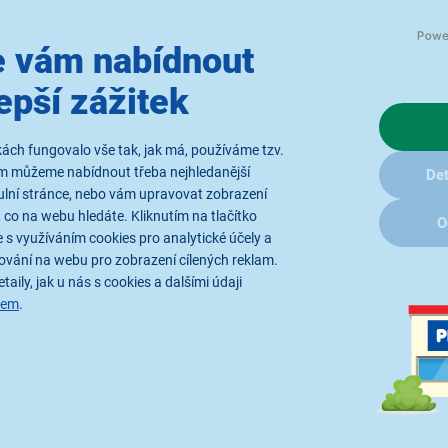
 vám nabídnout
epší zážitek
ách fungovalo vše tak, jak má, používáme tzv.
Vyvážený zvuk pro
ám můžeme nabídnout třeba nejhledanější
Det
ulní stránce, nebo vám upravovat zobrazení
Reproduktory
JVC CS-J620X n
 co na webu hledáte. Kliknutím na tlačítko
O
což zajišťuje vyvážené podání
 s využíváním cookies pro analytické účely a
ování na webu pro zobrazení cílených reklam.
měnič z materiálu Mica posky
taily, jak u nás s cookies a dalšími údaji
dvoupásmovému designu
s v
sem
.
zvuk ve všech frekvencích.
Hy
dlouhou životnost i při vyšší 