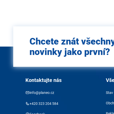
Zadejte
Chcete znát všechn
e-mail
novinky jako první?
Kontaktujte nás
Vše
info@planeo.cz
Stav
Obch
+420 323 204 584
Rekl