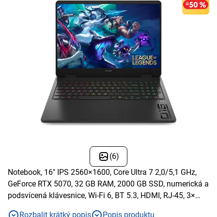
(6)
Notebook, 16" IPS 2560×1600, Core Ultra 7 2,0/5,1 GHz,
GeForce RTX 5070, 32 GB RAM, 2000 GB SSD, numerická a
podsvícená klávesnice, Wi-Fi 6, BT 5.3, HDMI, RJ-45, 3×
USB-A, 1× USB-C, černý
Rozbalit krátký popis
Popis produktu