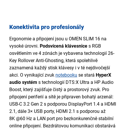
Konektivita pro profesionály
Ergonomie a připojení jsou u OMEN SLIM 16 na
vysoké úrovni.
Podsvícená klávesnice
s RGB
osvětlením ve 4 zónách je vybavena technologií 26-
Key Rollover Anti-Ghosting, která spolehlivě
zaznamená každý stisk klávesy i v té nejdivočejší
akci. O vynikající zvuk
notebooku
se stará
HyperX
audio systém
s technologií DTS:X Ultra a HP Audio
Boost, který zajišťuje čistý a prostorový zvuk. Pro
připojení periferií a sítě je připraven bohatý arzenál:
USB-C 3.2 Gen 2 s podporou DisplayPort 1.4 a HDMI
2.1, dále 3× USB porty, HDMI 2.1 s podporou až
8K @60 Hz a LAN port pro bezkonkurenčně stabilní
online připojení. Bezdrátovou komunikaci obstarává