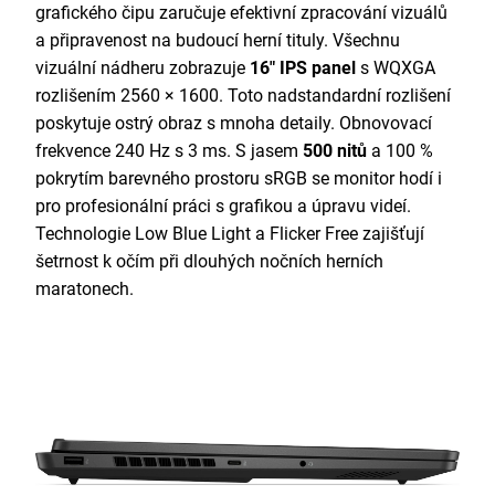
grafického čipu zaručuje efektivní zpracování vizuálů
a připravenost na budoucí herní tituly. Všechnu
vizuální nádheru zobrazuje
16" IPS panel
s
WQXGA
rozlišením 2560 × 1600. Toto nadstandardní rozlišení
poskytuje ostrý obraz s mnoha detaily. Obnovovací
frekvence 240 Hz s 3 ms. S jasem
500 nitů
a 100 %
pokrytím barevného prostoru sRGB se monitor hodí i
pro profesionální práci s grafikou a úpravu videí.
Technologie Low Blue Light a Flicker Free zajišťují
šetrnost k očím při dlouhých nočních herních
maratonech.