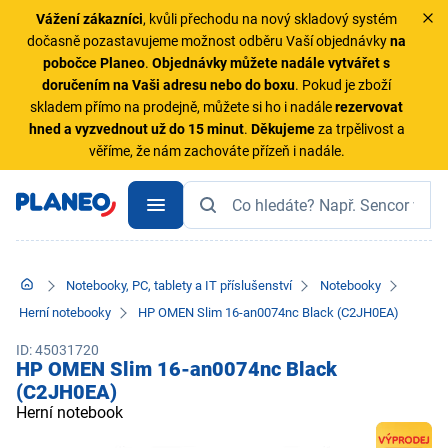
Vážení zákazníci
, kvůli přechodu na nový skladový systém
dočasně pozastavujeme možnost odběru Vaší objednávky
na
pobočce Planeo
.
Objednávky
můžete nadále vytvářet s
doručením na Vaši adresu nebo do boxu
. Pokud je zboží
skladem přímo na prodejně, můžete si ho i nadále
rezervovat
hned a vyzvednout už do 15 minut
.
Děkujeme
za trpělivost a
věříme, že nám zachováte přízeň i nadále.
Notebooky, PC, tablety a IT příslušenství
Notebooky
Herní notebooky
HP OMEN Slim 16-an0074nc Black (C2JH0EA)
ID: 45031720
HP OMEN Slim 16-an0074nc Black
(C2JH0EA)
Herní notebook