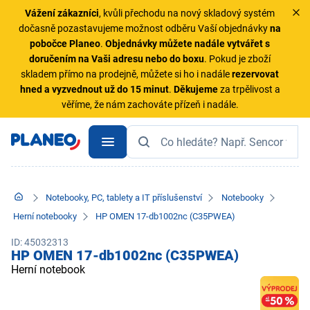
Vážení zákazníci
, kvůli přechodu na nový skladový systém
dočasně pozastavujeme možnost odběru Vaší objednávky
na
pobočce Planeo
.
Objednávky
můžete nadále vytvářet s
doručením na Vaši adresu nebo do boxu
. Pokud je zboží
skladem přímo na prodejně, můžete si ho i nadále
rezervovat
hned a vyzvednout už do 15 minut
.
Děkujeme
za trpělivost a
věříme, že nám zachováte přízeň i nadále.
Notebooky, PC, tablety a IT příslušenství
Notebooky
Herní notebooky
HP OMEN 17-db1002nc (C35PWEA)
ID: 45032313
HP OMEN 17-db1002nc (C35PWEA)
Herní notebook