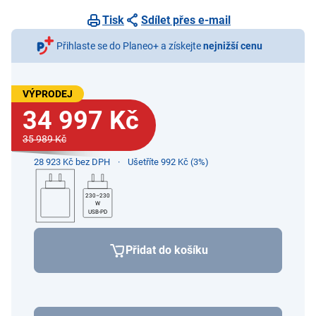
Tisk
Sdílet přes e-mail
Přihlaste se do Planeo+ a získejte
nejnižší cenu
VÝPRODEJ
34 997 Kč
35 989 Kč
28 923 Kč bez DPH
Ušetříte 992 Kč (3%)
230–230
W
USB-PD
Přidat do košíku