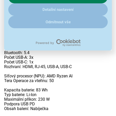
klikněte
sem
.
Typ grafické karty: Dedikovaná
Detailní nastavení
Grafická karta: NVIDIA GeForce RTX 5060 8 GB
Numerická klávesnice
Odmítnout vše
Podsvícená klávesnice
Port pro sluchátka a mikrofon
Webkamera
Předinstalovaný Microsoft 365 Personal: Zkušební verze
Komunikace: Bluetooth, Wi-Fi
Wi-Fi standard: 802.11ax
Bluetooth: 5.4
Počet USB-A: 3x
Počet USB-C: 1x
Rozhraní: HDMI, RJ-45, USB-A, USB-C
Síťový procesor (NPU): AMD Ryzen AI
Tera Operace za vteřinu: 50
Kapacita baterie: 83 Wh
Typ baterie: Li-Ion
Maximální příkon: 230 W
Podpora USB PD
Obsah balení: Nabíječka