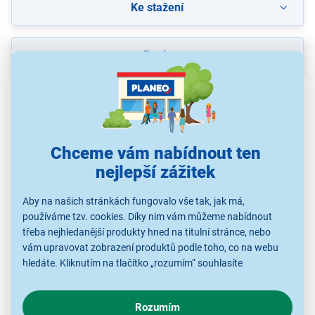
Ke stažení
Popis
Herní notebook
HP OMEN 17-db1002nc (C35PWEA)
PN: C35PWEA
Operační systém: Windows 11 Home
Chceme vám nabídnout ten
Procesor: AMD Ryzen AI 5 340
Počet jáder procesoru: 6
nejlepší zážitek
Základní frekvence procesoru: 2 GHz
Frekvence procesoru boost: 4,8 GHz
Aby na našich stránkách fungovalo vše tak, jak má,
SSD Disk: 1000 GB
používáme tzv. cookies. Díky nim vám můžeme nabídnout
Operační paměť: 32 GB
třeba nejhledanější produkty hned na titulní stránce, nebo
vám upravovat zobrazení produktů podle toho, co na webu
Úhlopříčka displeje: 17,3"
hledáte. Kliknutím na tlačítko „rozumím“ souhlasíte
Rozlišení panelu: 1920 × 1080 px
s využíváním cookies pro analytické účely a předáním údajů o
Typ displeje: IPS, Antireflexní
Svítivost displeje: 300 Nits
chování na webu pro zobrazení cílených reklam. Pokud vás
Obnovovací frekvence: 144 Hz
Rozumím
zajímají detaily, jak u nás s cookies a dalšími údaji pracujeme,