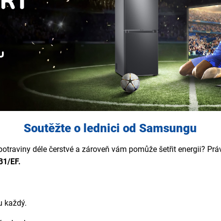
Soutěžte o lednici od Samsungu
e potraviny déle čerstvé a zároveň vám pomůže šetřit energii? P
B1/EF.
u každý.