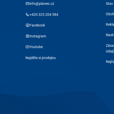
info@planeo.cz
Stav
Obch
+420 323 204 584
Rekl
Facebook
Nast
Instagram
Zása
Youtube
údaj
Najděte si prodejnu
Nejča