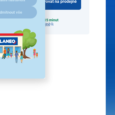
ailní nastavení
šíku
Rezervovat na prodejně
dmítnout vše
Odběr do 15 minut
na 1 prodejně
 ceny a dostupnosti