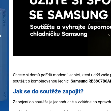
Chcete si domů pořídit moderní lednici, která udrží vaš
soutěžit o kombinovanou lednici
Samsung RB38C7B6A
Jak se do soutěže zapojit?
Zapojení do soutěže je jednoduché a zvládne ho opravd