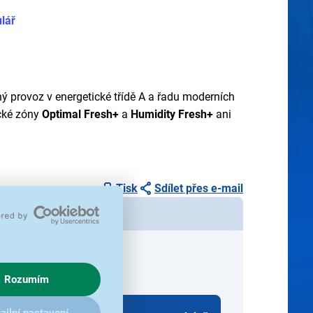
lář
rný provoz v energetické třídě A a řadu moderních
ické zóny
Optimal Fresh+
a
Humidity Fresh+
ani
Tisk
Sdílet přes e-mail
eo+ a získejte
nejnižší cenu
č
Rozumím