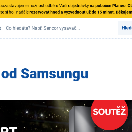
ě pozastavujeme možnost odběru Vaší objednávky
na pobočce Planeo
.
Ob
te si ho i nadále
rezervovat hned a vyzvednout už do 15 minut
.
Děkuje
Hled
i od Samsungu