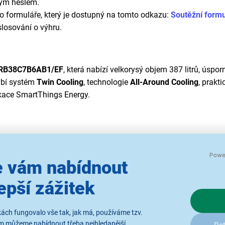
ným heslem.
ho formuláře, který je dostupný na tomto odkazu:
Soutěžní formu
slosování o výhru.
RB38C7B6AB1/EF
, která nabízí velkorysý objem 387 litrů, úspo
hybí systém
Twin Cooling
, technologie
All-Around Cooling
, prakt
ikace SmartThings Energy.
let záruka navíc
Přihlaste se do Plan
 vám nabídnout
epší zážitek
24 990 K
20 653 Kč bez DPH
ách fungovalo vše tak, jak má, používáme tzv.
ám můžeme nabídnout třeba nejhledanější