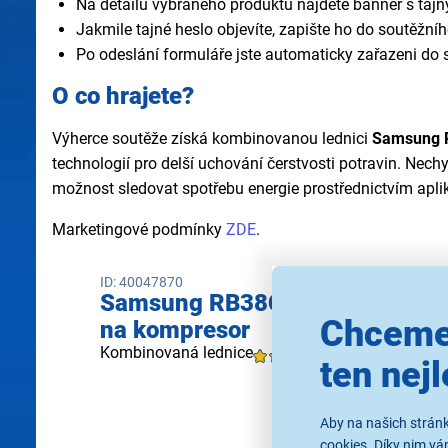
Na detailu vybraného produktu najdete banner s taj
Jakmile tajné heslo objevíte, zapište ho do soutěžní
Po odeslání formuláře jste automaticky zařazeni do 
O co hrajete?
Výherce soutěže získá kombinovanou lednici
Samsung 
technologií pro delší uchování čerstvosti potravin. Nec
možnost sledovat spotřebu energie prostřednictvím apl
Marketingové podmínky
ZDE
.
ID: 40047870
Samsung RB38C7B6AB1/EF + 10 
Chceme
na kompresor
Kombinovaná lednice
4,5
(11x)
ten nejl
Aby na našich stránk
cookies. Díky nim v