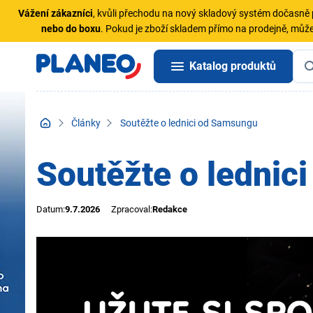
Vážení zákazníci
, kvůli přechodu na nový skladový systém dočasn
nebo do boxu
. Pokud je zboží skladem přímo na prodejně, může
Katalog produktů
Články
Soutěžte o lednici od Samsungu
Soutěžte o lednic
Datum:
9.7.2026
Zpracoval:
Redakce