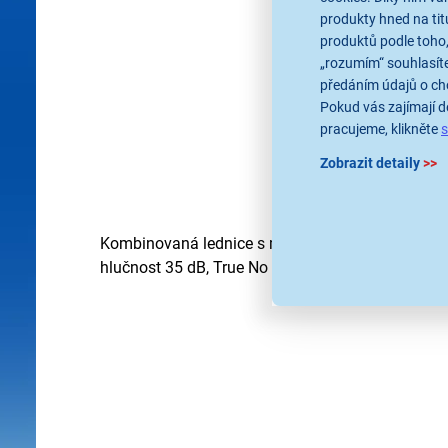
produkty hned na tit
produktů podle toho,
„rozumím“ souhlasíte
předáním údajů o ch
Pokud vás zajímají de
pracujeme, klikněte
Zobrazit detaily
>>
Kombinovaná lednice s mrazákem dole, výška 203 
hlučnost 35 dB, True No Frost, AI Energy mode, F