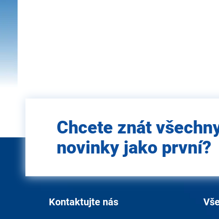
Zadejte
Chcete znát všechn
e-mail
novinky jako první?
Kontaktujte nás
Vše