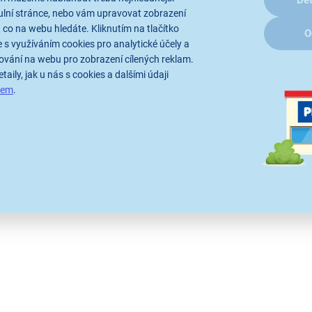
Det
Přidat do ko
ulní stránce, nebo vám upravovat zobrazení
 co na webu hledáte. Kliknutím na tlačítko
O
 s využíváním cookies pro analytické účely a
ování na webu pro zobrazení cílených reklam.
taily, jak u nás s cookies a dalšími údaji
sem
.
Porovnat
Hlídání
cm, energetická třída A,
resh Zone, Optimal Fresh +