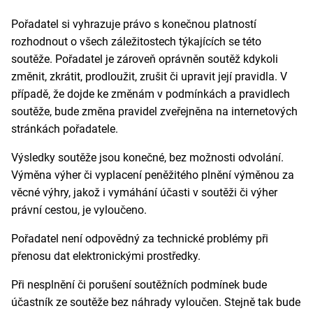
Pořadatel si vyhrazuje právo s konečnou platností
rozhodnout o všech záležitostech týkajících se této
soutěže. Pořadatel je zároveň oprávněn soutěž kdykoli
změnit, zkrátit, prodloužit, zrušit či upravit její pravidla. V
případě, že dojde ke změnám v podmínkách a pravidlech
soutěže, bude změna pravidel zveřejněna na internetových
stránkách pořadatele.
Výsledky soutěže jsou konečné, bez možnosti odvolání.
Výměna výher či vyplacení peněžitého plnění výměnou za
věcné výhry, jakož i vymáhání účasti v soutěži či výher
právní cestou, je vyloučeno.
Pořadatel není odpovědný za technické problémy při
přenosu dat elektronickými prostředky.
Při nesplnění či porušení soutěžních podmínek bude
účastník ze soutěže bez náhrady vyloučen. Stejně tak bude