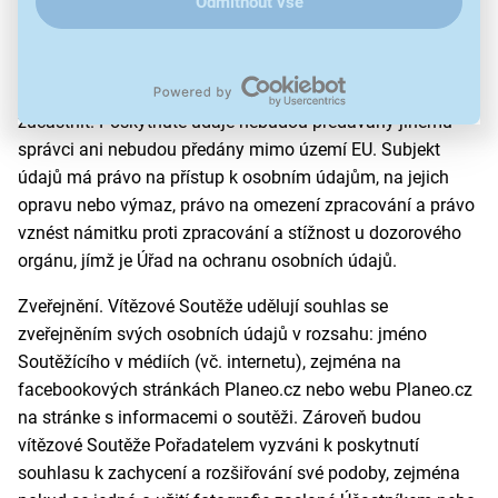
Odmítnout vše
správnosti a pravdivosti je smluvním požadavkem
pořadatele a podmínkou účasti v soutěži. Účastník není
povinen osobní údaje poskytnout, ale v případě
neposkytnutí osobních údajů se nemůže soutěže
zúčastnit. Poskytnuté údaje nebudou předávány jinému
správci ani nebudou předány mimo území EU. Subjekt
údajů má právo na přístup k osobním údajům, na jejich
opravu nebo výmaz, právo na omezení zpracování a právo
vznést námitku proti zpracování a stížnost u dozorového
orgánu, jímž je Úřad na ochranu osobních údajů.
Zveřejnění. Vítězové Soutěže udělují souhlas se
zveřejněním svých osobních údajů v rozsahu: jméno
Soutěžícího v médiích (vč. internetu), zejména na
facebookových stránkách Planeo.cz nebo webu Planeo.cz
na stránke s informacemi o soutěži. Zároveň budou
vítězové Soutěže Pořadatelem vyzváni k poskytnutí
souhlasu k zachycení a rozšiřování své podoby, zejména