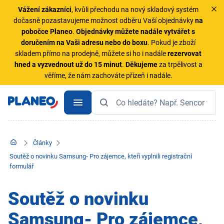
Vážení zákazníci
, kvůli přechodu na nový skladový systém
dočasně pozastavujeme možnost odběru Vaší objednávky
na
pobočce Planeo
.
Objednávky
můžete nadále vytvářet s
doručením na Vaši adresu nebo do boxu
. Pokud je zboží
skladem přímo na prodejně, můžete si ho i nadále
rezervovat
hned a vyzvednout už do 15 minut
.
Děkujeme
za trpělivost a
věříme, že nám zachováte přízeň i nadále.
Články
Soutěž o novinku Samsung- Pro zájemce, kteří vyplnili registrační
formulář
Soutěž o novinku
Samsung- Pro zájemce,